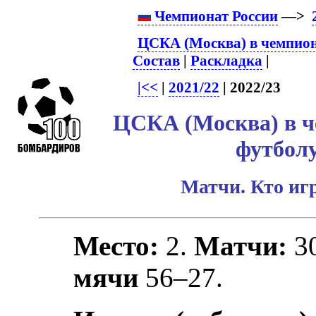
Чемпионат России
—>
ЦСКА (Москва) в чемпион
Состав
|
Раскладка
|
|<<
|
2021/22
| 2022/23
ЦСКА (Москва) в ч
футболу
Матчи. Кто игр
Место:
2.
Матчи:
3
мячи
56–27.