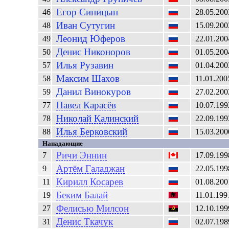
Егор
Синицын
46
28.05.200
Иван
Сутугин
48
15.09.200
Леонид
Юферов
49
22.01.200
Денис
Никоноров
50
01.05.200
Илья
Рузавин
57
01.04.200
Максим
Шахов
58
11.01.200
Данил
Винокуров
59
27.02.200
Павел
Карасёв
77
10.07.199
Николай
Калинский
78
22.09.199
Илья
Берковский
88
15.03.200
Нападающие
Ричи
Эннин
7
17.09.199
Артём
Галаджан
9
22.05.199
Кирилл
Косарев
11
01.08.200
Беким
Балай
19
11.01.199
Фелисью
Милсон
27
12.10.199
Денис
Ткачук
31
02.07.198