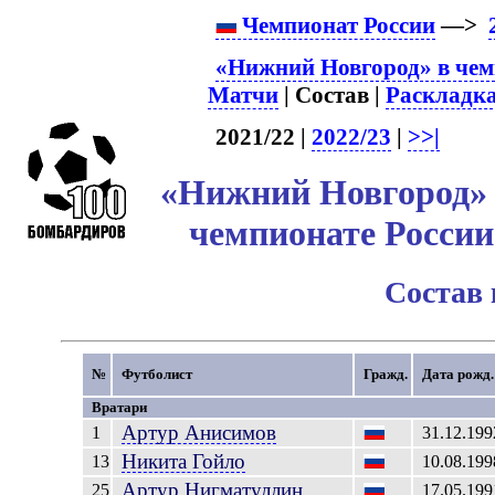
Чемпионат России
—>
«Нижний Новгород» в чем
Матчи
| Состав |
Раскладк
2021/22 |
2022/23
|
>>|
«Нижний Новгород» 
чемпионате России
Состав
№
Футболист
Гражд.
Дата рожд.
Вратари
Артур
Анисимов
1
31.12.199
Никита
Гойло
13
10.08.199
Артур
Нигматуллин
25
17.05.199