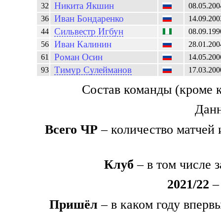
Никита
Якшин
32
08.05.200
Иван
Бондаренко
36
14.09.200
Сильвестр
Игбун
44
08.09.199
Иван
Калинин
56
28.01.200
Роман
Осин
61
14.05.200
Тимур
Сулейманов
93
17.03.200
Состав команды (кроме 
Данн
Всего ЧР
– количество матчей 
Клуб
– в том числе 
2021/22
– 
Пришёл
– в каком году вперв