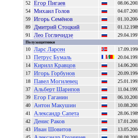
Егор
Пигаев
52
08.06.200
Михаил
Голов
54
04.07.200
Игорь
Семёнов
59
01.10.200
Дмитрий
Стоцкий
89
01.12.198
Лео
Гогличидзе
91
29.04.199
Полузащитники
Ларс
Ларсен
10
17.09.199
Петрус
Бумаль
13
/
20.04.199
Кирилл
Кравцов
14
14.06.200
Игорь
Горбунов
17
20.09.199
Павел
Могилевец
18
25.01.199
Альберт
Шарипов
37
11.04.199
Егор
Гаганин
39
06.10.200
Антон
Макушин
40
10.08.200
Александр
Сапета
41
28.06.198
Денис
Раков
42
17.01.200
Иван
Шовитов
43
13.05.200
Александр
Груничев
45
08.08.200