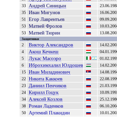
Андрей
Синицын
33
23.06.198
Иван
Мигунов
35
16.06.200
Егор
Лаврентьев
51
09.09.200
Матвей
Фролов
53
10.03.200
Матвей
Тюрин
53
13.08.200
Защитники
Виктор
Александров
2
14.02.200
Акош
Кечкеш
4
04.01.199
Лукас
Масоэро
5
/
01.02.199
Иброхимхалил
Юлдошев
6
14.02.200
Иван
Миладинович
15
14.08.199
Никита
Каккоев
22
22.08.199
Даниил
Пенчиков
23
21.03.199
Кирилл
Гоцук
24
10.09.199
Алексей
Козлов
34
25.12.198
Роман
Ладенков
38
06.10.200
Артемий
Плакидин
50
10.01.200