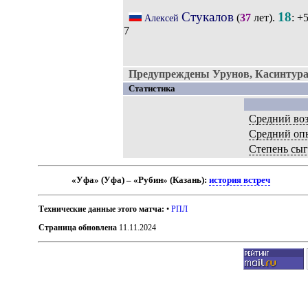
Стукалов
18
(
37
лет).
: +
Алексей
7
Предупреждены Урунов, Касинтура
Статистика
Средний воз
Средний оп
Степень сы
«Уфа» (Уфа) – «Рубин» (Казань):
история встреч
Технические данные этого матча:
•
РПЛ
Страница обновлена
11.11.2024