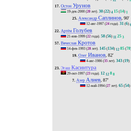
Урунов
Остон
17.
30
22
15
14
19-дек-2000
(
20
лет).
(
)
(
)
4
1
Саплинов
, 90'
Александр
25.
31
6
12-авг-1997
(
24
года).
(
)
Голубев
Артём
22.
58
56
25
21-янв-1999
(
22
года).
(
)
11
3
Кротов
Вячеслав
57.
145
134
85
78
14-фев-1993
(
28
лет).
(
)
(
12
Иванов
, 82'
Олег
19.
343
19
4-авг-1986
(
35
лет).
(
)
Касинтура
Эгаш
23.
12
8
29-окт-1997
(
23
года).
12
8
Алиев
, 87'
Азер
7.
65
54
12-май-1994
(
27
лет).
(
)