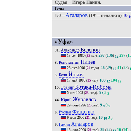
Судья – Игорь Панин.
Голы
Агаларов
1:0—
(19' – пенальти)
10
1
«Уфа»
Беленов
Александр
31.
297
136
297
1
13-сен-1986
(
35
лет).
(
)
(
12
Плиев
Константин
3.
46
29
41
28
26-окт-1996
(
24
года).
(
)
(
)
12
Йокич
Боян
5.
108
104
17-май-1986
(
35
лет).
12
12
Ботака-Иобома
Эрвинг
15.
5
3
5-окт-1998
(
23
года).
5
3
Журавлёв
Юрий
44.
9
9
29-июн-1996
(
25
лет).
9
9
Фищенко
Руслан
6.
10
3
9-июн-2000
(
21
год).
10
3
Агаларов
Гамид
9.
29
22
16
14
16-июл-2000
(
21
год).
(
)
(
)
12
1