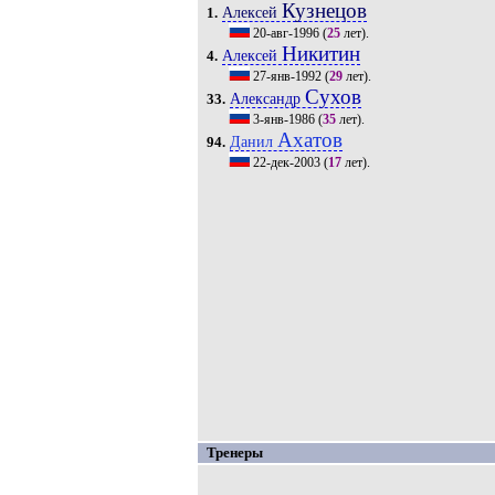
Кузнецов
Алексей
1.
20-авг-1996
(
25
лет).
Никитин
Алексей
4.
27-янв-1992
(
29
лет).
Сухов
Александр
33.
3-янв-1986
(
35
лет).
Ахатов
Данил
94.
22-дек-2003
(
17
лет).
Тренеры