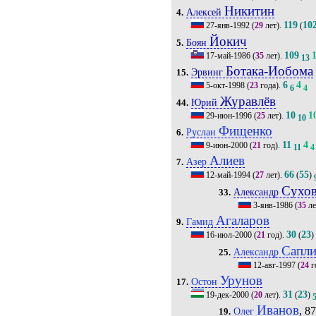
Никитин
Алексей
4.
119
10
27-янв-1992
(
29
лет).
(
Йокич
Боян
5.
109
17-май-1986
(
35
лет).
13
Ботака-Иобома
Эрвинг
15.
6
4
5-окт-1998
(
23
года).
6
4
Журавлёв
Юрий
44.
10
1
29-июн-1996
(
25
лет).
10
Фищенко
Руслан
6.
11
4
9-июн-2000
(
21
год).
11
4
Алиев
Азер
7.
66
55
12-май-1994
(
27
лет).
(
)
Сухо
Александр
33.
3-янв-1986
(
35
ле
Агаларов
Гамид
9.
30
23
16-июл-2000
(
21
год).
(
)
Сапл
Александр
25.
12-авг-1997
(
24
г
Урунов
Остон
17.
31
23
19-дек-2000
(
20
лет).
(
)
Иванов
, 87
Олег
19.