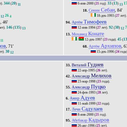
344
20
33
13
1
т).
(
)
6-янв-2000
(
21
год).
(
)
11
13
Себаи
, 84'
Сенин
18.
26
18-дек-1993
(
27
лет)
12
4
в
Тимофеев
, 46'
Артём
94.
146
135
92
38
ет).
(
)
12-янв-1994
(
27
лет).
(
)
13
12
Конате
Мохамед
13.
45
1
/
12-дек-1997
(
23
года).
(
11
лов
Архипов
, 71'
, 6
Артём
68.
30
ет).
15-дек-1996
(
24
года
12
Гудиев
Виталий
33.
22-апр-1995
(
26
лет).
Мелихов
Александр
42.
23-мар-1998
(
23
года).
Пуцко
Александр
55.
24-фев-1993
(
28
лет).
Адуев
Амир
6.
11-май-1999
(
22
года).
Садулаев
Лечи
17.
8-янв-2000
(
21
год).
Кадыров
Абубакар
95.
26-авг-1996
(
25
лет).