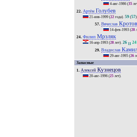
4-авг-1986
(
35
ле
Голубев
Артём
22.
59
57
21-янв-1999
(
22
года).
(
)
Крото
Вячеслав
57.
14-фев-1993
(
28
л
Мрзляк
Филип
24.
26
24
16-апр-1993
(
28
лет).
11
Ками
Владислав
29.
29-авг-1995
(
26
л
Запасные
Кузнецов
Алексей
1.
20-авг-1996
(
25
лет).