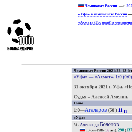
Чемпионат России
—>
20
«Уфа» в чемпионате России
—>
«Ахмат» (Грозный) в чемпиона
Чемпионат России 2021/22. 13-й т
«Уфа»
—
«Ахмат»
. 1:0 (0:0
31 октября 2021 г.
Уфа.
«Н
Судья – Алексей Амелин.
Голы
Агаларов
1:0—
(58')
11
11
«Уфа»
Беленов
Александр
31.
298
13
13-сен-1986
(
35
лет).
(