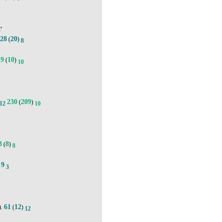
'
28
20
(
)
8
19
10
(
)
10
230
209
(
)
12
10
3
8
(
)
8
9
.
3
61
12
).
(
)
12