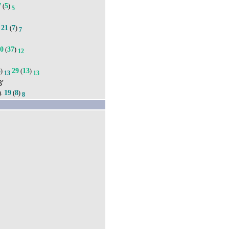
7
5
(
)
5
21
7
.
(
)
7
70
37
(
)
12
3
29
13
)
(
)
13
13
3'
19
8
).
(
)
8