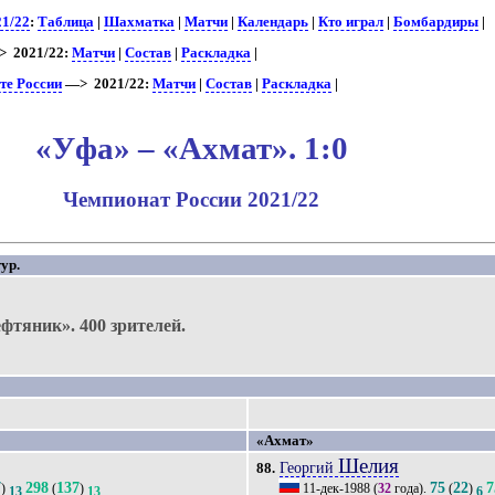
21/22
:
Таблица
|
Шахматка
|
Матчи
|
Календарь
|
Кто играл
|
Бомбардиры
|
 2021/22:
Матчи
|
Состав
|
Раскладка
|
те России
—> 2021/22:
Матчи
|
Состав
|
Раскладка
|
«Уфа» – «Ахмат». 1:0
Чемпионат России 2021/22
ур.
)
ефтяник».
400 зрителей.
«Ахмат»
Шелия
Георгий
88.
7
298
137
75
22
7
)
(
)
11-дек-1988
(
32
года).
(
)
13
13
6