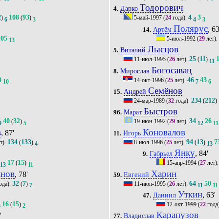
Тодорович
Дарко
4.
2
108
93
4
3
)
(
)
5-май-1997
(
24
года).
6
3
4
3
Полярус
, 63
Артём
14.
105
5-июл-1992
(
29
лет).
13
Лысцов
Виталий
5.
25
11
11-июл-1995
(
26
лет).
(
)
11
Богосавац
Мирослав
8.
0
46
43
14-окт-1996
(
25
лет).
10
7
6
Семёнов
Андрей
15.
234
212
24-мар-1989
(
32
года).
(
)
Быстров
Марат
96.
40
32
34
26
(
)
19-июн-1992
(
29
лет).
9
5
12
11
в
Коновалов
, 87'
Игорь
11.
134
133
94
13
7
т).
(
)
8-июл-1996
(
25
лет).
(
)
4
13
Янку
, 84'
Габрьел
9.
17
15
(
)
15-апр-1994
(
27
лет)
13
11
инов
Харин
, 78'
Евгений
59.
32
7
64
50
ода).
(
)
11-июн-1995
(
26
лет).
7
11
11
Уткин
, 63'
Даниил
47.
16
15
(
)
12-окт-1999
(
22
года
5
2
Карапузов
'
Владислав
77.