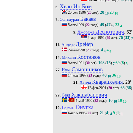
Хван Ин Бом
6.
28
23
20-сен-1996
(
25
лет).
10
10
Бакаев
Солтмурад
7.
49
47
23
5-авг-1999
(
22
года).
(
)
9
4
Деспотович
, 62'
Джордже
9.
76
33
4-мар-1992
(
29
лет).
(
)
Дрейер
Андерс
11.
4
4
2-май-1998
(
23
года).
4
4
Костюков
Михаил
14.
108
15
69
8
9-авг-1991
(
30
лет).
(
)
(
)
7
5
Самошников
Илья
77.
40
36
14-ноя-1997
(
23
года).
10
10
Кварацхелия
, 28'
Хвича
21.
65
58
12-фев-2001
(
20
лет).
(
)
Хакшабанович
Сеад
99.
10
10
/
4-май-1999
(
22
года).
10
10
Онугха
Герман
10.
21
4
9
1
6-июл-1996
(
25
лет).
(
)
(
)
4
1