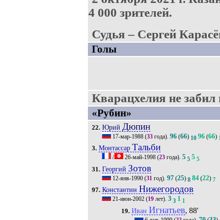
4 000 зрителей.
Судья – Сергей Карасё
Голы
Кварацхелия не забил п
«Рубин»
Дюпин
Юрий
22.
96
66
96
66
17-мар-1988
(
33
года).
(
)
(
)
10
Тальби
Монтассар
3.
5
5
/
26-май-1998
(
23
года).
5
5
Зотов
Георгий
31.
97
25
84
22
12-янв-1990
(
31
год).
(
)
(
)
8
7
Нижегородов
Константин
97.
3
1
21-июн-2002
(
19
лет).
3
1
Игнатьев
, 88'
Иван
19.
70
33
6-янв-1999
(
22
года).
(
)