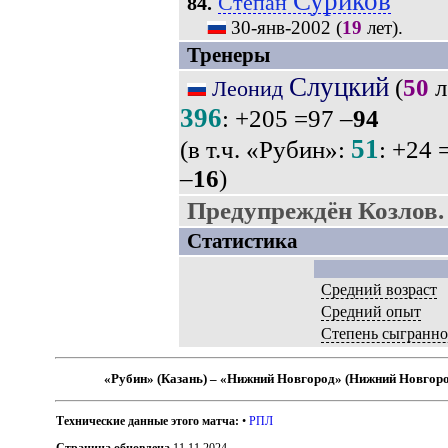
Суриков
Степан
84.
30-янв-2002
(
19
лет).
Тренеры
Слуцкий
(
50
л
Леонид
396
: +205 =97 –
94
51
(в т.ч. «Рубин»:
: +24 
–
16
)
Предупреждён Козлов.
Статистика
Средний возраст
Средний опыт
Степень сыгранно
«Рубин» (Казань) – «Нижний Новгород» (Нижний Новгор
Технические данные этого матча:
•
РПЛ
Страница обновлена
11.11.2024