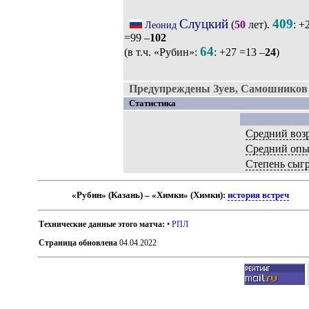
Слуцкий
409
(
50
лет).
: +
Леонид
=99 –
102
64
(в т.ч. «Рубин»:
: +27 =13 –
24
)
Предупреждены Зуев, Самошников 
Статистика
Средний воз
Средний опы
Степень сыг
«Рубин» (Казань) – «Химки» (Химки):
история встреч
Технические данные этого матча:
•
РПЛ
Страница обновлена
04.04.2022