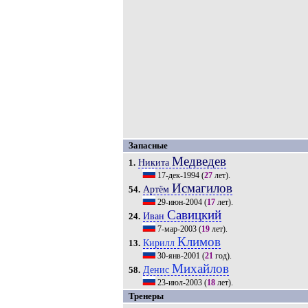
Запасные
Медведев
Никита
1.
17-дек-1994
(
27
лет).
Исмагилов
Артём
54.
29-июн-2004
(
17
лет).
Савицкий
Иван
24.
7-мар-2003
(
19
лет).
Климов
Кирилл
13.
30-янв-2001
(
21
год).
Михайлов
Денис
58.
23-июл-2003
(
18
лет).
Тренеры