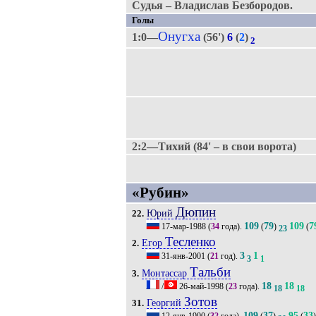
Судья – Владислав Безбородов.
Голы
Онугха
1:0—
(56')
6
(
2
)
2
2:2—Тихий (84' – в свои ворота)
«Рубин»
Дюпин
Юрий
22.
109
79
109
7
17-мар-1988
(
34
года).
(
)
(
23
Тесленко
Егор
2.
3
1
31-янв-2001
(
21
год).
3
1
Тальби
Монтассар
3.
18
18
/
26-май-1998
(
23
года).
18
18
Зотов
Георгий
31.
109
37
95
33