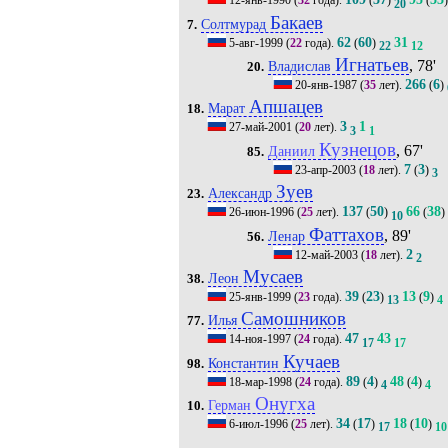
12-янв-1990
(
32
года).
(
)
(
)
20
Бакаев
Солтмурад
7.
62
60
31
5-авг-1999
(
22
года).
(
)
22
12
Игнатьев
, 78'
Владислав
20.
266
6
20-янв-1987
(
35
лет).
(
)
Апшацев
Марат
18.
3
1
27-май-2001
(
20
лет).
3
1
Кузнецов
, 67'
Даниил
85.
7
3
23-апр-2003
(
18
лет).
(
)
3
Зуев
Александр
23.
137
50
66
38
26-июн-1996
(
25
лет).
(
)
(
)
10
Фаттахов
, 89'
Ленар
56.
2
12-май-2003
(
18
лет).
2
Мусаев
Леон
38.
39
23
13
9
25-янв-1999
(
23
года).
(
)
(
)
13
4
Самошников
Илья
77.
47
43
14-ноя-1997
(
24
года).
17
17
Кучаев
Константин
98.
89
4
48
4
18-мар-1998
(
24
года).
(
)
(
)
4
4
Онугха
Герман
10.
34
17
18
10
6-июл-1996
(
25
лет).
(
)
(
)
17
10