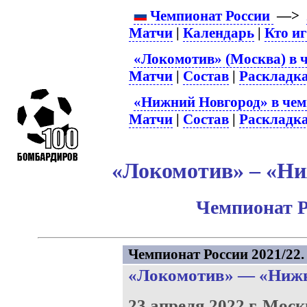
Чемпионат России
—>
Матчи
|
Календарь
|
Кто и
«Локомотив» (Москва) в 
Матчи
|
Состав
|
Раскладк
«Нижний Новгород» в чем
Матчи
|
Состав
|
Раскладк
«Локомотив» – «Ни
Чемпионат Р
Чемпионат России 2021/22. 
«Локомотив»
—
«Нижн
23 апреля 2022 г.
Моск