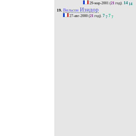
14
29-мар-2001
(
21
год).
14
Изидор
Вильсон
19.
7
7
27-авг-2000
(
21
год).
7
7