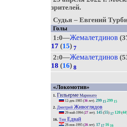
зрителей.
Судья – Евгений Турби
Голы
Жемалетдинов
1:0—
(3
17
(
15
)
7
Жемалетдинов
2:0—
(5
18
(
16
)
8
«Локомотив»
Гильерме
Маринато
1.
299
299
12-дек-1985
(
36
лет).
15
15
Живоглядов
Дмитрий
2.
145
55
120
44
29-май-1994
(
27
лет).
(
)
(
17
Едвай
Тин
16.
17
16
28-ноя-1995
(
26
лет).
17
16