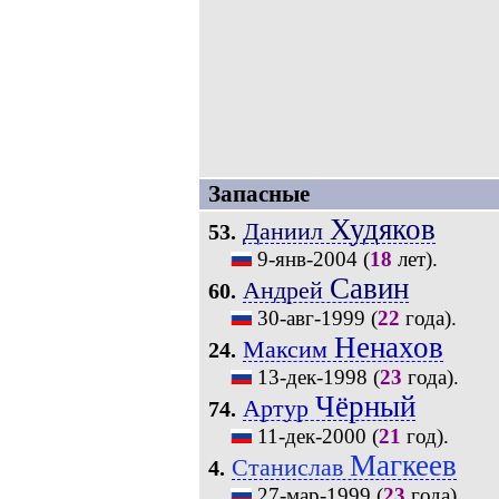
Запасные
Худяков
Даниил
53.
9-янв-2004
(
18
лет).
Савин
Андрей
60.
30-авг-1999
(
22
года).
Ненахов
Максим
24.
13-дек-1998
(
23
года).
Чёрный
Артур
74.
11-дек-2000
(
21
год).
Магкеев
Станислав
4.
27-мар-1999
(
23
года).