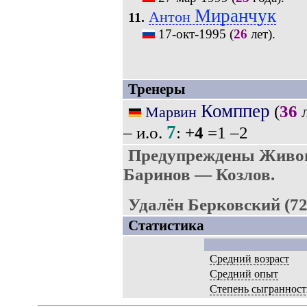
Миранчук
Антон
11.
17-окт-1995
(
26
лет).
Тренеры
Комппер
(
36
л
Марвин
7
– и.о.
: +
4
=1 –2
Предупреждены Живог
Баринов — Козлов.
Удалён Берковский (72'
Статистика
Средний возраст
Средний опыт
Степень сыгранност