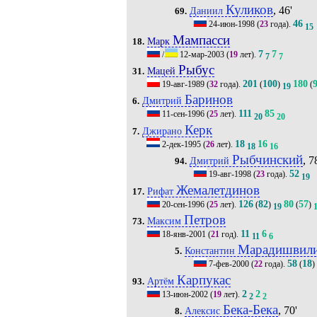
Куликов
, 46'
Даниил
69.
46
24-июн-1998
(
23
года).
15
Мампасси
Марк
18.
7
7
/
12-мар-2003
(
19
лет).
7
7
Рыбус
Мацей
31.
201
100
180
19-авг-1989
(
32
года).
(
)
(
19
Баринов
Дмитрий
6.
111
85
11-сен-1996
(
25
лет).
20
20
Керк
Джирано
7.
18
16
2-дек-1995
(
26
лет).
18
16
Рыбчинский
, 7
Дмитрий
94.
52
19-авг-1998
(
23
года).
19
Жемалетдинов
Рифат
17.
126
82
80
57
20-сен-1996
(
25
лет).
(
)
(
)
19
Петров
Максим
73.
11
6
18-янв-2001
(
21
год).
11
6
Марадишвил
Константин
5.
58
18
7-фев-2000
(
22
года).
(
)
Карпукас
Артём
93.
2
2
13-июн-2002
(
19
лет).
2
2
Бека-Бека
, 70'
Алексис
8.