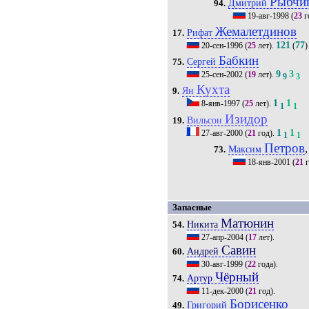
Рыбчи
Дмитрий
94.
19-авг-1998
(
23
г
Жемалетдинов
Рифат
17.
121
77
20-сен-1996
(
25
лет).
(
)
Бабкин
Сергей
75.
9
3
25-сен-2002
(
19
лет).
9
3
Кухта
Ян
9.
1
1
8-янв-1997
(
25
лет).
1
1
Изидор
Вильсон
19.
1
1
27-авг-2000
(
21
год).
1
1
Петров
,
Максим
73.
18-янв-2001
(
21
г
Запасные
Матюнин
Никита
54.
27-апр-2004
(
17
лет).
Савин
Андрей
60.
30-авг-1999
(
22
года).
Чёрный
Артур
74.
11-дек-2000
(
21
год).
Борисенко
Григорий
49.