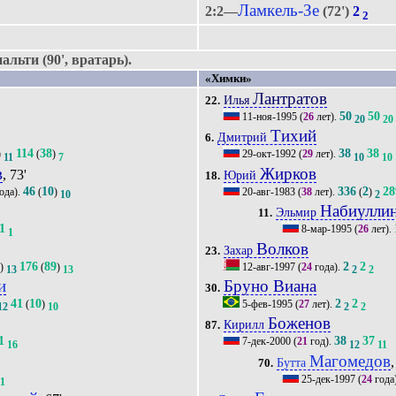
Ламкель-Зе
2:2—
(72')
2
2
льти (90', вратарь).
«Химки»
Лантратов
Илья
22.
50
50
11-ноя-1995
(
26
лет).
20
20
Тихий
Дмитрий
6.
114
38
38
38
)
(
)
29-окт-1992
(
29
лет).
11
7
10
10
в
Жирков
, 73'
Юрий
18.
46
10
336
2
28
ода).
(
)
20-авг-1983
(
38
лет).
(
)
10
2
Набиулли
Эльмир
11.
1
8-мар-1995
(
26
лет).
1
Волков
Захар
23.
4
176
89
2
2
)
(
)
12-авг-1997
(
24
года).
13
13
2
2
и
Бруно Виана
30.
41
10
2
2
(
)
5-фев-1995
(
27
лет).
12
10
2
2
Боженов
Кирилл
87.
1
38
37
7-дек-2000
(
21
год).
16
12
11
Магомедов
,
Бутта
70.
25-дек-1997
(
24
года
11