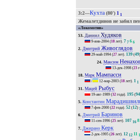
Кухта
3:2—
(80')
1
1
Жемалетдинов не забил пена
«Локомотив»
Худяков
Даниил
53.
7
6
9-янв-2004
(
18
лет).
7
6
Живоглядов
Дмитрий
2.
139
49
29-май-1994
(
27
лет).
(
Ненахо
Максим
24.
13-дек-1998
(
23
г
Мампасси
Марк
18.
1
/
12-мар-2003
(
18
лет).
1
Рыбус
Мацей
31.
195
9
19-авг-1989
(
32
года).
(
Марадишвил
Константин
5.
52
12
7-фев-2000
(
22
года).
(
)
Баринов
Дмитрий
6.
107
8
11-сен-1996
(
25
лет).
16
Керк
Джирано
7.
12
11
2-дек-1995
(
26
лет).
12