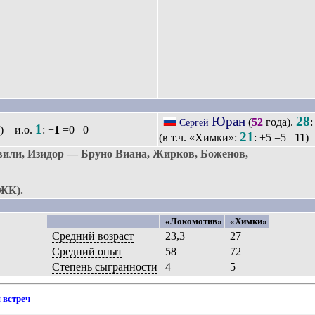
Юран
28
(
52
года).
:
Сергей
1
) – и.о.
: +
1
=0 –0
21
(в т.ч. «Химки»:
: +5 =5 –
11
)
ли, Изидор — Бруно Виана, Жирков, Боженов,
2ЖК).
«Локомотив»
«Химки»
Средний возраст
23,3
27
Средний опыт
58
72
Степень сыгранности
4
5
 встреч