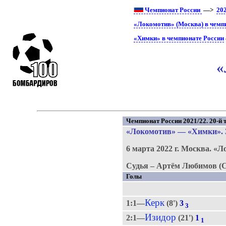
Чемпионат России
—>
20
«Локомотив» (Москва) в чемп
«Химки» в чемпионате России
«
Чемпионат России 2021/22. 20-й т
«Локомотив»
—
«Химки»
.
6 марта 2022 г.
Москва.
«Л
Судья – Артём Любимов (С
Голы
Керк
1:1—
(8')
3
3
Изидор
2:1—
(21')
1
1