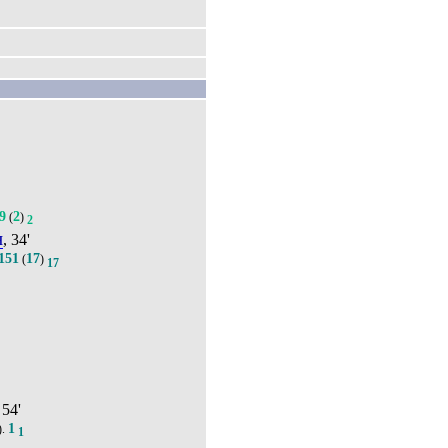
9
2
(
)
2
н
, 34'
151
17
(
)
17
 54'
1
).
1