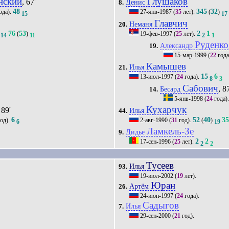
нский
Глушаков
, 67'
Денис
8.
48
345
32
ода).
27-янв-1987
(
35
лет).
(
)
15
17
Главчич
Неманя
20.
76
53
2
1
(
)
19-фев-1997
(
25
лет).
14
11
2
1
Руденко
Александр
19.
15-мар-1999
(
22
года
Камышев
Илья
21.
15
6
13-июл-1997
(
24
года).
8
3
Сабович
, 8
Бесард
14.
5-янв-1998
(
24
года)
Кухарчук
 89'
Илья
44.
6
52
40
3
од).
2-авг-1990
(
31
год).
(
)
6
19
Ламкель-Зе
Дидье
9.
2
2
17-сен-1996
(
25
лет).
2
2
Тусеев
Илья
93.
19-июл-2002
(
19
лет).
Юран
Артём
26.
24-июн-1997
(
24
года).
Садыгов
Илья
7.
29-сен-2000
(
21
год).