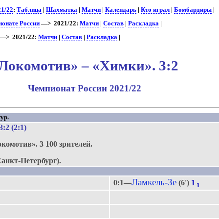
21/22
:
Таблица
|
Шахматка
|
Матчи
|
Календарь
|
Кто играл
|
Бомбардиры
|
ионате России
—> 2021/22:
Матчи
|
Состав
|
Раскладка
|
—> 2021/22:
Матчи
|
Состав
|
Раскладка
|
Локомотив» – «Химки». 3:2
Чемпионат России 2021/22
ур.
 3:2 (2:1)
окомотив».
3 100 зрителей.
анкт-Петербург).
Ламкель-Зе
0:1—
(6')
1
1