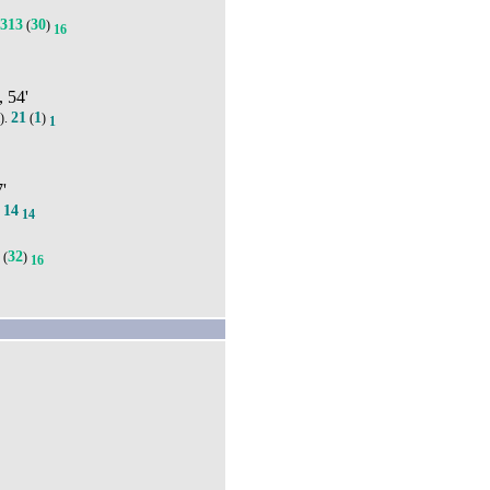
313
30
(
)
16
, 54'
21
1
).
(
)
1
7'
14
.
14
5
32
(
)
16