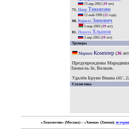
15-апр-2002
(
19
лет).
Тикнизян
Наир
71.
12-май-1999
(
22
года).
Зинович
Кирилл
90.
5-мар-2003
(
19
лет).
Хлынов
Никита
81.
2-апр-2002
(
19
лет).
Тренеры
Комппер
(
36
лет
Марвин
Предупреждены Марадишви
Ламкель-Зе, Волков.
Удалён Бруно Виана (41', 
Статистика
«Локомотив» (Москва) – «Химки» (Химки):
история