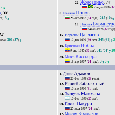
Жоаозиньо
, 74'
22.
7
/
25-дек-1988
(
32
8
5
в
Попов
, 90'
Ивелин
8.
3
215
10
ет).
26-окт-1987
(
33
года).
(
)
3
9
Бурмистр
Никита
18.
6-июл-1989
(
32
года)
Цаллагов
74'
Ибрагим
15.
301
27
245
61
ода).
(
)
12-дек-1990
(
30
лет).
(
)
8
9
Нобоа
Кристиан
16.
311
51
2
9-апр-1985
(
36
лет).
(
)
7
Кассьерра
Матео
30.
3
3
13-апр-1997
(
24
года).
3
3
Адамов
Денис
1.
20-фев-1998
(
23
года).
Заболотный
Николай
12.
16-апр-1990
(
31
год).
Маммана
Эмануэль
24.
10-фев-1996
(
25
лет).
Шакуро
Павел
90.
25-июл-1997
(
24
года).
Колмаков
Максим
17.