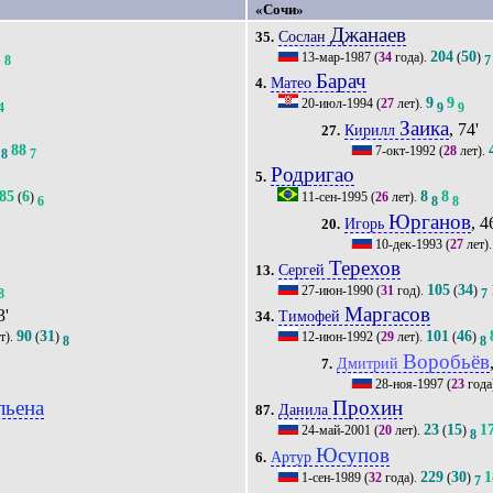
«Сочи»
Джанаев
Сослан
35.
1
204
50
13-мар-1987
(
34
года).
(
)
8
7
Барач
Матео
4.
9
9
20-июл-1994
(
27
лет).
4
9
9
Заика
, 74'
Кирилл
27.
88
7-окт-1992
(
28
лет).
8
7
Родригао
5.
85
6
8
8
(
)
11-сен-1995
(
26
лет).
6
8
8
Юрганов
, 4
Игорь
20.
10-дек-1993
(
27
лет)
Терехов
Сергей
13.
105
34
27-июн-1990
(
31
год).
(
)
8
7
Маргасов
3'
Тимофей
34.
90
31
101
46
т).
(
)
12-июн-1992
(
29
лет).
(
)
8
8
Воробьёв
Дмитрий
7.
28-ноя-1997
(
23
года
льена
Прохин
Данила
87.
23
15
1
24-май-2001
(
20
лет).
(
)
8
Юсупов
Артур
6.
229
30
1
1-сен-1989
(
32
года).
(
)
7