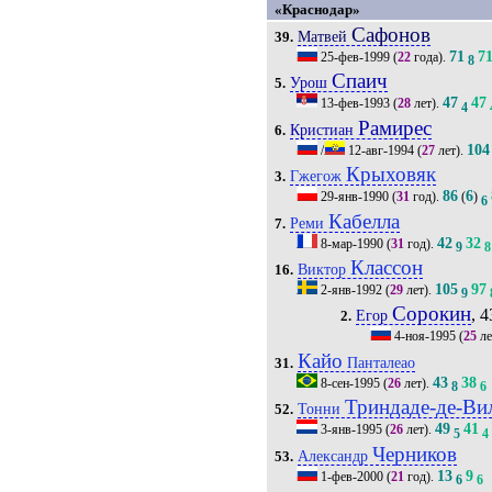
«Краснодар»
Сафонов
Матвей
39.
71
7
25-фев-1999
(
22
года).
8
Спаич
Урош
5.
47
47
13-фев-1993
(
28
лет).
4
Рамирес
Кристиан
6.
104
/
12-авг-1994
(
27
лет).
Крыховяк
Гжегож
3.
86
6
29-янв-1990
(
31
год).
(
)
6
Кабелла
Реми
7.
42
32
8-мар-1990
(
31
год).
9
8
Классон
Виктор
16.
105
97
2-янв-1992
(
29
лет).
9
Сорокин
, 4
Егор
2.
4-ноя-1995
(
25
ле
Кайо
Панталеао
31.
43
38
8-сен-1995
(
26
лет).
8
6
Триндаде-де-Ви
Тонни
52.
49
41
3-янв-1995
(
26
лет).
5
4
Черников
Александр
53.
13
9
1-фев-2000
(
21
год).
6
6