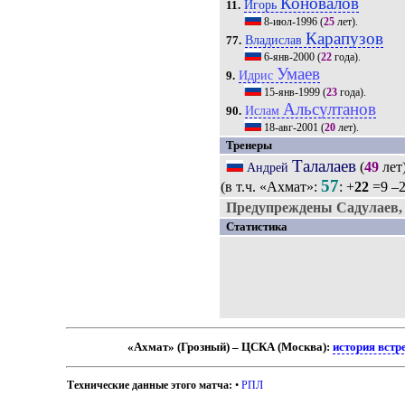
Коновалов
Игорь
11.
8-июл-1996
(
25
лет).
Карапузов
Владислав
77.
6-янв-2000
(
22
года).
Умаев
Идрис
9.
15-янв-1999
(
23
года).
Альсултанов
Ислам
90.
18-авг-2001
(
20
лет).
Тренеры
Талалаев
(
49
лет
Андрей
57
(в т.ч. «Ахмат»:
: +
22
=9 –2
Предупреждены Садулаев,
Статистика
«Ахмат» (Грозный) – ЦСКА (Москва):
история встр
Технические данные этого матча:
•
РПЛ