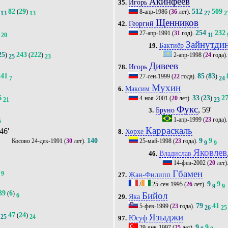
Акинфеев
Игорь
35.
82
29
512
509
(
)
8-апр-1986
(
36
лет).
13
13
27
2
Щенников
Георгий
42.
254
232
27-апр-1991
(
31
год).
20
11
Зайнутди
Бактиёр
19.
25
243
222
)
(
)
2-апр-1998
(
24
года)
25
23
Дивеев
Игорь
78.
241
85
83
27-сен-1999
(
22
года).
(
)
7
24
Мухин
Максим
6.
6
33
23
2
4-ноя-2001
(
20
лет).
(
)
21
23
Фукс
, 59'
Бруно
3.
1-апр-1999
(
23
года)
5
Карраскаль
 46'
Хорхе
8.
140
9
9
24-дек-1991
(
30
лет).
25-май-1998
(
23
года).
9
9
Яковлев
Владислав
46.
14-фев-2002
(
20
лет)
Гбамен
9
Жан-Филипп
27.
9
9
/
25-сен-1995
(
26
лет).
9
9
39
6
(
)
Бийол
6
Яка
29.
79
41
5-фев-1999
(
23
года).
26
25
47
24
(
)
Языджи
25
24
Юсуф
97.
9
9
29-янв-1997
(
25
лет).