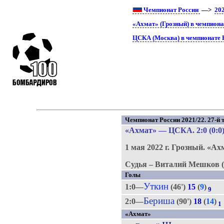
Чемпионат России
—>
20
«Ахмат» (Грозный) в чемпиона
ЦСКА (Москва) в чемпионате 
Чемпионат России 2021/22. 27-й т
«Ахмат»
—
ЦСКА
. 2:0 (0:0
1 мая 2022 г.
Грозный.
«Ах
Судья – Виталий Мешков (
Голы
Уткин
1:0—
(46')
15
(
9
)
9
Бериша
2:0—
(90')
18
(
14
)
1
«Ахмат»