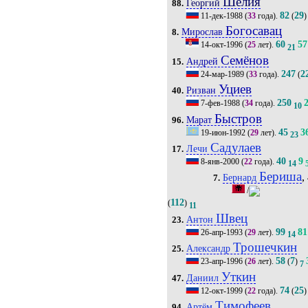
Шелия
Георгий
88.
82
29
11-дек-1988
(
33
года).
(
)
Богосавац
Мирослав
8.
60
57
14-окт-1996
(
25
лет).
21
Семёнов
Андрей
15.
247
2
24-мар-1989
(
33
года).
(
Уциев
Ризван
40.
250
7-фев-1988
(
34
года).
10
Быстров
Марат
96.
45
3
19-июн-1992
(
29
лет).
23
Садулаев
Лечи
17.
40
9
8-янв-2000
(
22
года).
14
Бериша
,
Бернард
7.
/
112
(
)
11
Швец
Антон
23.
99
81
26-апр-1993
(
29
лет).
14
Трошечкин
Александр
25.
58
7
23-апр-1996
(
26
лет).
(
)
7
Уткин
Даниил
47.
74
25
12-окт-1999
(
22
года).
(
)
Тимофеев
Артём
94.