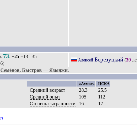
73
).
: +
25
=13 –35
Березуцкий
(
39
ле
Алексей
6)
 Семёнов, Быстров — Языджи.
«Ахмат»
ЦСКА
Средний возраст
28,3
25,5
Средний опыт
105
112
Степень сыгранности
16
17
еч