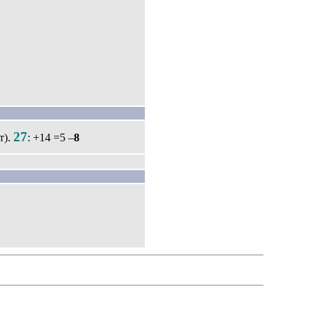
27
т).
: +14 =5 –
8