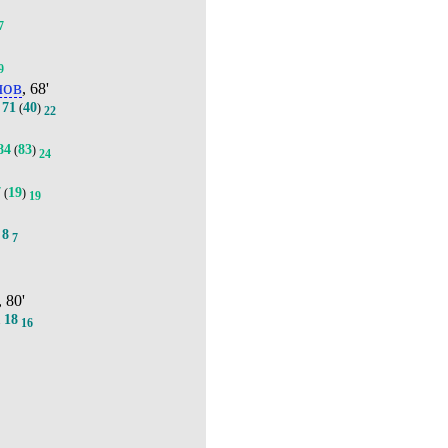
7
9
нов
, 68'
71
40
.
(
)
22
84
83
(
)
24
7
19
(
)
19
8
.
7
, 80'
18
.
16