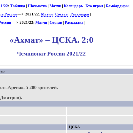
21/22
:
Таблица
|
Шахматка
|
Матчи
|
Календарь
|
Кто играл
|
Бомбардиры
|
те России
—> 2021/22:
Матчи
|
Состав
|
Раскладка
|
России
—> 2021/22:
Матчи
|
Состав
|
Раскладка
|
«Ахмат» – ЦСКА. 2:0
Чемпионат России 2021/22
ур.
)
мат-Арена».
5 200 зрителей.
Дмитров).
ЦСКА