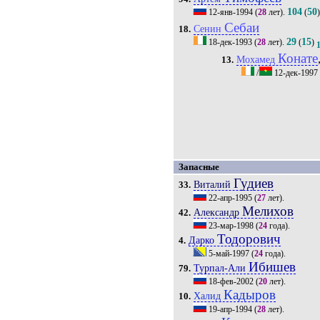
104
50
12-янв-1994
(
28
лет).
(
Себаи
Сенин
18.
29
15
18-дек-1993
(
28
лет).
(
)
Конате
Мохамед
13.
/
12-дек-1997
Запасные
Гудиев
Виталий
33.
22-апр-1995
(
27
лет).
Мелихов
Александр
42.
23-мар-1998
(
24
года).
Тодорович
Дарко
4.
5-май-1997
(
24
года).
Ибишев
Турпал-Али
79.
18-фев-2002
(
20
лет).
Кадыров
Халид
10.
19-апр-1994
(
28
лет).