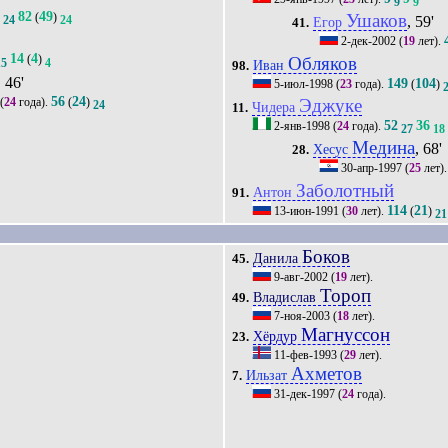
9
9
82
49
)
(
)
Ушаков
24
24
, 59'
Егор
41.
2-дек-2002
(
19
лет).
14
4
(
)
Обляков
15
4
Иван
98.
, 46'
149
104
5-июл-1998
(
23
года).
(
)
56
24
(
24
года).
(
)
Эджуке
24
Чидера
11.
52
36
2-янв-1998
(
24
года).
27
18
Медина
, 68'
Хесус
28.
30-апр-1997
(
25
лет)
Заболотный
Антон
91.
114
21
13-июн-1991
(
30
лет).
(
)
21
Боков
Данила
45.
9-авг-2002
(
19
лет).
Тороп
Владислав
49.
7-ноя-2003
(
18
лет).
Магнуссон
Хёрдур
23.
11-фев-1993
(
29
лет).
Ахметов
Ильзат
7.
31-дек-1997
(
24
года).