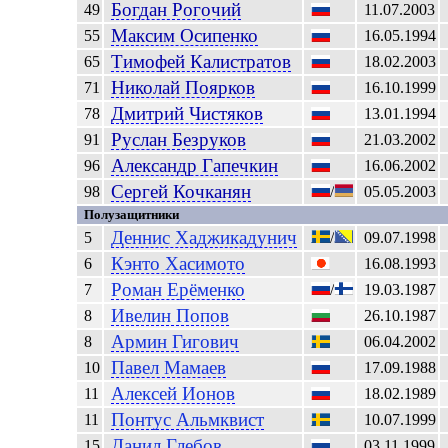
Богдан
Рогочий
49
11.07.2003
Максим
Осипенко
55
16.05.1994
Тимофей
Калистратов
65
18.02.2003
Николай
Поярков
71
16.10.1999
Дмитрий
Чистяков
78
13.01.1994
Руслан
Безруков
91
21.03.2002
Александр
Гапечкин
96
16.06.2002
Сергей
Кочканян
98
/
05.05.2003
Полузащитники
Деннис
Хаджикадунич
5
/
09.07.1998
Кэнто
Хасимото
6
16.08.1993
Роман
Ерёменко
7
/
19.03.1987
Ивелин
Попов
8
26.10.1987
Армин
Гигович
8
06.04.2002
Павел
Мамаев
10
17.09.1988
Алексей
Ионов
11
18.02.1989
Понтус
Альмквист
11
10.07.1999
Данил
Глебов
15
03.11.1999