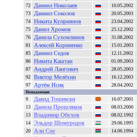
Даниил
Николаев
72
10.05.2002
Даниил
Соколов
73
20.05.2003
Никита
Куприянов
74
23.04.2002
Данил
Хромов
75
25.12.2002
Данила
Сухомлинов
76
31.08.2002
Алексей
Корниенко
81
15.01.2003
Даниил
Седов
85
12.11.2002
Никита
Каштан
86
01.09.2003
Андрей
Лангович
87
28.05.2003
Виктор
Мелёхин
92
16.12.2003
Артём
Исик
97
28.04.2002
Нападающие
Давид
Тошевски
9
16.07.2001
Данила
Прошляков
13
08.03.2000
Владимир
Обухов
13
08.02.1992
Эльдор
Шомуродов
14
29.06.1995
Али
Соу
20
14.06.1994