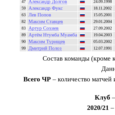
Александр
Долгов
47
24.09.1998
Александр
Фукс
59
18.11.2002
Лев
Попов
63
15.05.2001
Максим
Ставцев
82
29.01.2004
Артур
Сохиев
83
27.09.2002
Артём
Нтумба Муамба
89
19.04.2003
Максим
Турищев
90
05.03.2002
Дмитрий
Полоз
99
12.07.1991
Состав команды (кроме 
Данн
Всего ЧР
– количество матчей 
Клуб
–
2020/21
– 