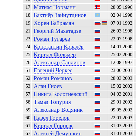
Матиас
Норманн
17
28.05.1996
Бактиёр
Зайнутдинов
18
02.04.1998
Хорен
Байрамян
19
/
07.01.1992
Георгий
Махатадзе
21
26.03.1998
Роман
Тугарев
23
22.07.1998
Константин
Ковалёв
24
14.01.2000
Кирилл
Фольмер
25
25.02.2000
Александр
Саплинов
26
12.08.1997
Евгений
Черкес
51
23.06.2001
Роман
Романов
52
28.03.2003
Алан
Гиоев
53
15.02.2002
Никита
Колотиевский
57
04.03.2001
Тамаз
Топурия
58
29.01.2002
Александр
Водяник
59
09.05.2002
Павел
Горелов
60
22.01.2003
Кирилл
Гирнык
61
31.03.2003
Алексей
Дёмушкин
67
31.01.2003