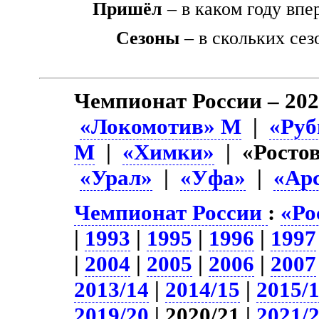
Пришёл
– в каком году впе
Сезоны
– в скольких сез
Чемпионат России – 202
«Локомотив» М
|
«Руб
М
|
«Химки»
| «Росто
«Урал»
|
«Уфа»
|
«Ар
Чемпионат России
:
«Ро
|
1993
|
1995
|
1996
|
1997
|
2004
|
2005
|
2006
|
2007
2013/14
|
2014/15
|
2015/
2019/20
| 2020/21 |
2021/