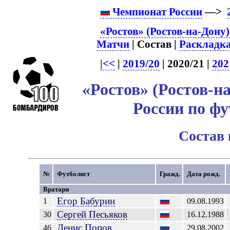
Чемпионат России
—>
«Ростов» (Ростов-на-Дону)
Матчи
| Состав |
Раскладк
|<<
|
2019/20
| 2020/21 |
202
«Ростов» (Ростов-н
России по фу
Состав
№
Футболист
Гражд.
Дата рожд.
Вратари
Егор
Бабурин
1
09.08.1993
Сергей
Песьяков
30
16.12.1988
Денис
Попов
46
29.08.2002