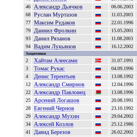
Александр
Дьячков
46
06.06.2003
Руслан
Муртазов
68
11.03.2003
Максим
Рудаков
77
22.01.1996
Даниил
Фролкин
79
15.05.2001
Данил
Рязанов
93
11.08.2003
Вадим
Лукьянов
94
16.12.2002
Защитники
Хайтам
Алеесами
2
31.07.1991
Томас
Рукас
3
04.09.1996
Денис
Терентьев
4
13.08.1992
Александр
Смирнов
12
12.04.1996
Александр
Павловец
22
13.08.1996
Арсений
Логашов
25
20.08.1991
Евгений
Чернов
28
23.10.1992
Александр
Мухин
29
29.04.2002
Алексей
Козлов
34
25.12.1986
Давид
Березов
41
26.02.2002