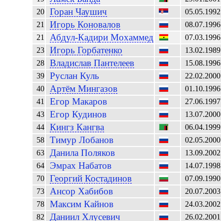
Горан
Чаушич
20
05.05.1992
Игорь
Коновалов
21
08.07.1996
Абдул-Кадири
Мохаммед
21
07.03.1996
Игорь
Горбатенко
23
13.02.1989
Владислав
Пантелеев
28
15.08.1996
Руслан
Куль
39
22.02.2000
Артём
Мингазов
40
01.10.1996
Егор
Макаров
41
27.06.1997
Егор
Кудинов
43
13.07.2000
Кингз
Кангва
44
06.04.1999
Тимур
Лобанов
58
02.05.2000
Данила
Поляков
63
13.09.2002
Эмрах
Набатов
64
14.07.1998
Георгий
Костадинов
70
07.09.1990
Ансор
Хабибов
73
20.07.2003
Максим
Кайнов
78
24.03.2002
Даниил
Хлусевич
82
26.02.2001