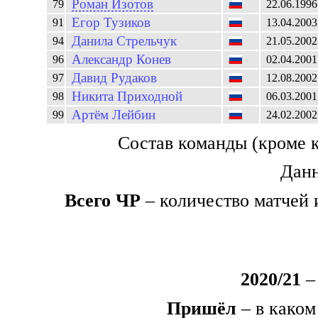
Роман
Изотов
79
22.06.1996
Егор
Тузиков
91
13.04.2003
Данила
Стрельчук
94
21.05.2002
Александр
Конев
96
02.04.2001
Давид
Рудаков
97
12.08.2002
Никита
Приходной
98
06.03.2001
Артём
Лейбин
99
24.02.2002
Состав команды (кроме 
Данн
Всего ЧР
– количество матчей 
2020/21
– 
Пришёл
– в каком