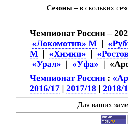
Сезоны
– в скольких сез
Чемпионат России – 202
«Локомотив» М
|
«Руб
М
|
«Химки»
|
«Росто
«Урал»
|
«Уфа»
| «Ар
Чемпионат России
:
«Ар
2016/17
|
2017/18
|
2018/
Для ваших зам