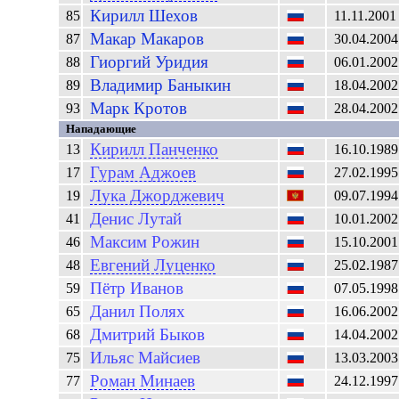
Кирилл
Шехов
85
11.11.2001
Макар
Макаров
87
30.04.2004
Гиоргий
Уридия
88
06.01.2002
Владимир
Баныкин
89
18.04.2002
Марк
Кротов
93
28.04.2002
Нападающие
Кирилл
Панченко
13
16.10.1989
Гурам
Аджоев
17
27.02.1995
Лука
Джорджевич
19
09.07.1994
Денис
Лутай
41
10.01.2002
Максим
Рожин
46
15.10.2001
Евгений
Луценко
48
25.02.1987
Пётр
Иванов
59
07.05.1998
Данил
Полях
65
16.06.2002
Дмитрий
Быков
68
14.04.2002
Ильяс
Майсиев
75
13.03.2003
Роман
Минаев
77
24.12.1997