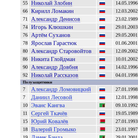
Николай
Злобин
55
14.05.1996
Кирилл
Ломакин
66
12.03.2002
Александр
Денисов
71
23.02.1989
Игорь
Клюшкин
74
29.01.2003
Артём
Суханов
76
29.05.2001
Ярослав
Гарастюк
78
01.06.2001
Александр
Старовойтов
80
12.09.2002
Никита
Глойдман
86
10.01.2002
Александр
Довбня
90
14.02.1996
Николай
Рассказов
92
04.01.1998
Полузащитники
Александр
Ломовицкий
7
27.01.1998
Даниил
Лесовой
7
12.01.1998
Эванс
Кангва
10
09.10.1992
Сергей
Ткачёв
11
19.05.1989
Юрий
Ковалёв
15
27.01.1993
Валерий
Громыко
18
23.01.1997
Ламек
Банда
19
29.01.2001