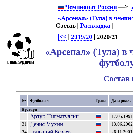
Чемпионат России
—>
«Арсенал» (Тула) в чемпи
Состав |
Раскладка
|
|<<
|
2019/20
| 2020/21
«Арсенал» (Тула) в 
футболу
Состав
№
Футболист
Гражд.
Дата рожд.
Вратари
Артур
Нигматуллин
1
17.05.1991
Денис
Мухин
31
13.06.2002
Григорий
Кеваев
34
26.11.2001