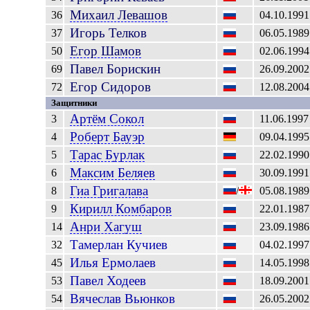
Михаил
Левашов
36
04.10.1991
Игорь
Телков
37
06.05.1989
Егор
Шамов
50
02.06.1994
Павел
Борискин
69
26.09.2002
Егор
Сидоров
72
12.08.2004
Защитники
Артём
Сокол
3
11.06.1997
Роберт
Бауэр
4
09.04.1995
Тарас
Бурлак
5
22.02.1990
Максим
Беляев
6
30.09.1991
Гиа
Григалава
8
/
05.08.1989
Кирилл
Комбаров
9
22.01.1987
Анри
Хагуш
14
23.09.1986
Тамерлан
Кучиев
32
04.02.1997
Илья
Ермолаев
45
14.05.1998
Павел
Ходеев
53
18.09.2001
Вячеслав
Вьюнков
54
26.05.2002