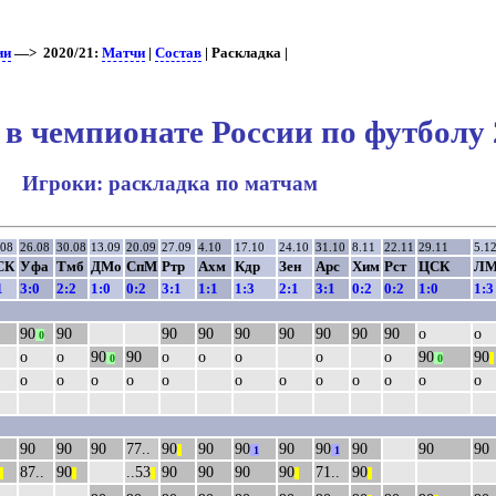
ии
—> 2020/21:
Матчи
|
Состав
| Раскладка |
 в чемпионате России по футболу 
Игроки: раскладка по матчам
.08
26.08
30.08
13.09
20.09
27.09
4.10
17.10
24.10
31.10
8.11
22.11
29.11
5.1
СК
Уфа
Тмб
ДМо
СпМ
Ртр
Ахм
Кдр
Зен
Арс
Хим
Рст
ЦСК
ЛМ
1
3:0
2:2
1:0
0:2
3:1
1:1
1:3
2:1
3:1
0:2
0:2
1:0
1:3
90
90
90
90
90
90
90
90
90
о
о
0
о
о
90
90
о
о
о
о
о
90
90
0
0
||
о
о
о
о
о
о
о
о
о
о
о
о
90
90
90
77..
90
90
90
90
90
90
90
90
||
1
1
87..
90
..53
90
90
90
90
71..
90
||
||
||
||
||