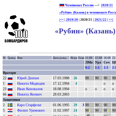
Чемпионат России
—>
2020/21
«Рубин» (Казань) в чемпионате Росс
|<<
|
2019/20
| 2020/21 |
2021/22
|
>>|
«Рубин» (Казань)
№
Гражд.
Имя
Дата рожд.
Игры
Голы
11.08
15.08
18.08
22
ЛМо
Урл
Соч
Ц
0:2
1:1
2:3
2:
Вратари
22
Юрий Дюпин
17.03.1988
26
90
90
90
90
1
Никита Медведев
17.12.1994
4
о
о
23
Иван Коновалов
18.08.1994
о
о
о
о
66
Никита Янович
28.03.2003
Защитники
2
Карл Старфельт
01.06.1995
29
3
90
90
90
90
5
Филип Уремович
11.02.1997
24
90
90
90
90
||
||
..46