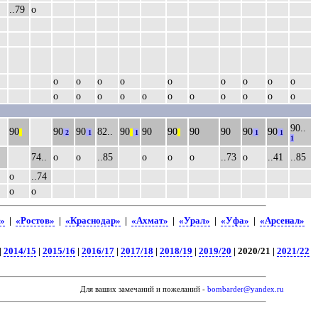
..79
о
о
о
о
о
о
о
о
о
о
о
о
о
о
о
о
о
о
о
о
о
90..
90
90
90
82..
90
90
90
90
90
90
90
||
2
1
||
1
||
1
1
1
74..
о
о
..85
о
о
о
..73
о
..41
..85
о
..74
о
о
»
|
«Ростов»
|
«Краснодар»
|
«Ахмат»
|
«Урал»
|
«Уфа»
|
«Арсенал»
|
2014/15
|
2015/16
|
2016/17
|
2017/18
|
2018/19
|
2019/20
| 2020/21 |
2021/22
Для ваших замечаний и пожеланий -
bombarder@yandex.ru