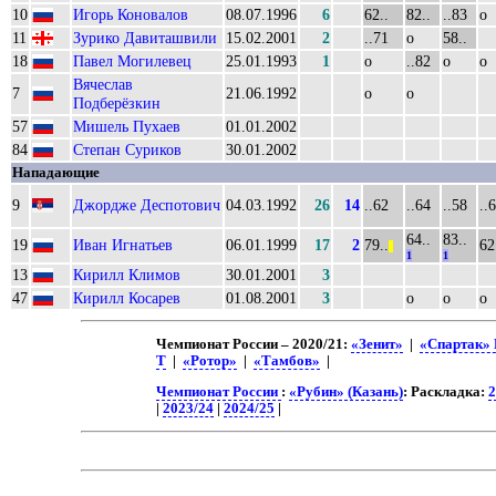
10
Игорь Коновалов
08.07.1996
6
62..
82..
..83
о
11
Зурико Давиташвили
15.02.2001
2
..71
о
58..
18
Павел Могилевец
25.01.1993
1
о
..82
о
о
Вячеслав
7
21.06.1992
о
о
Подберёзкин
57
Мишель Пухаев
01.01.2002
84
Степан Суриков
30.01.2002
Нападающие
9
Джордже Деспотович
04.03.1992
26
14
..62
..64
..58
..
64..
83..
19
Иван Игнатьев
06.01.1999
17
2
79..
62
||
1
1
13
Кирилл Климов
30.01.2001
3
47
Кирилл Косарев
01.08.2001
3
о
о
о
Чемпионат России – 2020/21:
«Зенит»
|
«Спартак»
Т
|
«Ротор»
|
«Тамбов»
|
Чемпионат России
:
«Рубин» (Казань)
: Раскладка:
2
|
2023/24
|
2024/25
|