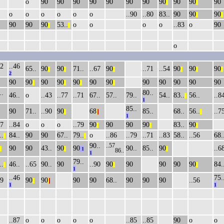
о
90
90
90
90
90
90
90
90
90
90
90
||
||
о
о
о
о
о
о
..90
..80
83..
90
90
90
||
||
90
90
90
53..
о
о
о
о
..83
о
90
||
||
о
62
..46
65..
90
90
71..
..67
90
..71
..54
90
90
90
||
||
||
||
||
||
2
90
90
90
90
90
90
90
90
90
90
90
90
||
||
||
||
..
80..
46..
о
..43
..77
..71
67..
57..
79..
54..
83..
56..
..8
||
1
85..
90
71..
..90
90
68
85..
68..
56..
..7
||
|
|
||
1
77
..84
о
о
о
..79
90
90
90
90
83..
90
||
||
||
..
84..
90
90
67..
79..
о
..86
..79
..71
..83
58..
..56
68.
||
||
90..
..57
90
90
43..
90
90
90..
85..
90
..6
||
||
1
||
86..
1
79..
..
46..
..65
90..
90
..90
90
90
90
90
90
84.
||
||
||
1
..46
75.
79
90
90
90
90
68..
90
90
90
..56
||
|
|
1
1
..87
о
о
о
о
о
..85
..85
90
о
о