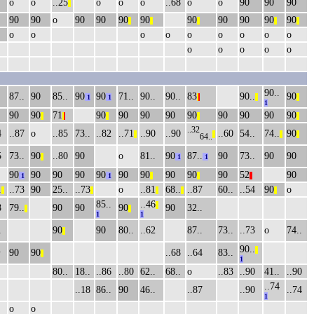
о
о
..25
о
о
о
..68
о
о
90
90
90
||
90
90
о
90
90
90
90
90
90
90
90
90
||
||
||
||
||
о
о
о
о
о
о
о
о
о
о
о
о
о
о
90..
87..
90
85..
90
90
71..
90..
90..
83
90..
90
1
1
|
|
||
||
1
90
90
71
90
90
90
90
90
90
90
90
90
||
|
|
||
||
||
..32
4
..87
о
..85
73..
..82
..71
..90
..90
..60
54..
74..
90
||
||
||
||
64..
5
73..
90
..80
90
о
81..
90
87..
90
73..
90
90
||
1
1
90
90
90
90
90
90
90
90
90
90
52
90
1
1
||
||
||
.
..73
90
25..
..73
о
..81
68..
..87
60..
..54
90
о
||
||
||
||
||
85..
..46
||
8
79..
90
90
90
90
32..
||
||
1
1
.
90
90
80..
..62
87..
73..
..73
о
74..
||
.
90..
||
90
90
..68
..64
83..
||
1
80..
18..
..86
..80
62..
68..
о
..83
..90
41..
..90
..74
..18
86..
90
46..
..87
..90
..74
1
о
о