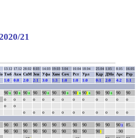
2020/21
2
13.12
17.12
28.02
8.03
14.03
19.03
3.04
10.04
18.04
25.04
1.05
8.05
16.05
о
Тмб
Ахм
СпМ
Зен
Уфа
Хим
Соч
Рст
Урл
Кдр
ДМо
Арс
Ртр
1:0
0:0
2:0
2:1
3:0
1:3
1:0
1:0
1:0
0:1
2:0
4:2
1:1
90
90
90
90
90
90
90
90
90
90
90
90
90
0
0
0
0
0
||
0
||
0
0
о
о
о
о
о
о
о
о
о
о
о
о
о
о
о
о
о
о
о
о
о
о
о
о
о
о
90
90
90
90
90
90
90
90
90
90
90
90
85..
1
90
90
90
90
90
90
90
90
90
90
..90
||