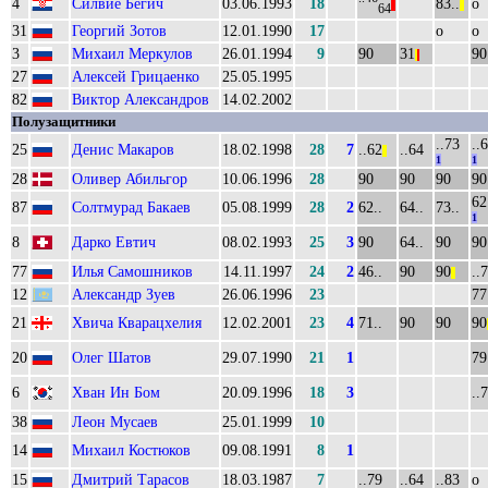
4
Силвие Бегич
03.06.1993
18
83..
о
||
||
64
31
Георгий Зотов
12.01.1990
17
о
о
3
Михаил Меркулов
26.01.1994
9
90
31
90
|
|
27
Алексей Грицаенко
25.05.1995
82
Виктор Александров
14.02.2002
Полузащитники
..73
..
25
Денис Макаров
18.02.1998
28
7
..62
..64
||
1
1
28
Оливер Абильгор
10.06.1996
28
90
90
90
90
62
87
Солтмурад Бакаев
05.08.1999
28
2
62..
64..
73..
1
8
Дарко Евтич
08.02.1993
25
3
90
64..
90
90
77
Илья Самошников
14.11.1997
24
2
46..
90
90
..
||
12
Александр Зуев
26.06.1996
23
77
21
Хвича Кварацхелия
12.02.2001
23
4
71..
90
90
90
20
Олег Шатов
29.07.1990
21
1
79
6
Хван Ин Бом
20.09.1996
18
3
..
38
Леон Мусаев
25.01.1999
10
14
Михаил Костюков
09.08.1991
8
1
15
Дмитрий Тарасов
18.03.1987
7
..79
..64
..83
о