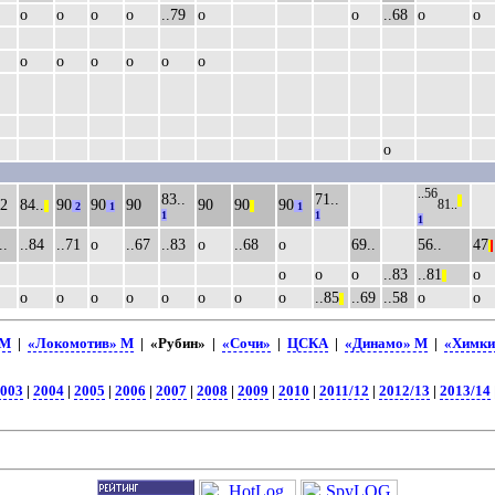
о
о
о
о
..79
о
о
..68
о
о
о
о
о
о
о
о
о
..56
83..
71..
||
62
84..
90
90
90
90
90
90
81..
||
2
1
||
1
1
1
1
..
..84
..71
о
..67
..83
о
..68
о
69..
56..
47
|
|
о
о
о
..83
..81
о
||
о
о
о
о
о
о
о
о
..85
..69
..58
о
о
||
 М
|
«Локомотив» М
| «Рубин» |
«Сочи»
|
ЦСКА
|
«Динамо» М
|
«Химки
003
|
2004
|
2005
|
2006
|
2007
|
2008
|
2009
|
2010
|
2011/12
|
2012/13
|
2013/14