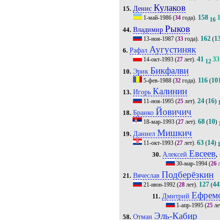
Кулаков
Денис
15.
158
1-май-1986
(
34
года).
16
Рыков
Владимир
44.
162
1
13-ноя-1987
(
33
года).
(
Аугустиняк
Рафал
6.
41
33
14-окт-1993
(
27
лет).
12
Бикфалви
Эрик
10.
116
10
5-фев-1988
(
32
года).
(
Калинин
Игорь
13.
24
16
11-ноя-1995
(
25
лет).
(
)
Йовичич
Бранко
18.
68
10
18-мар-1993
(
27
лет).
(
)
Мишкич
Даниел
19.
63
14
11-окт-1993
(
27
лет).
(
)
Евсеев
,
Алексей
30.
30-мар-1994
(
26
л
Подберёзкин
Вячеслав
21.
127
44
21-июн-1992
(
28
лет).
(
Ефрем
Дмитрий
11.
1-апр-1995
(
25
ле
Эль-Кабир
Отман
58.