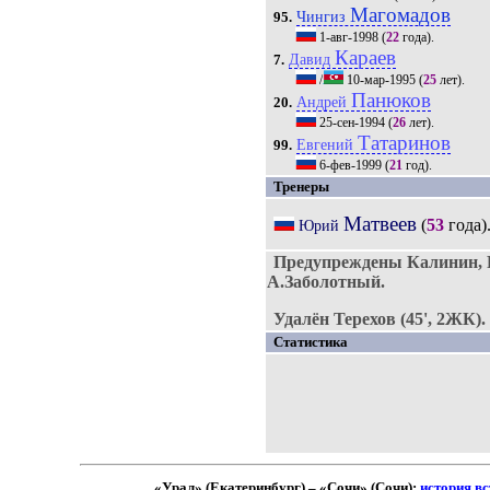
Магомадов
Чингиз
95.
1-авг-1998
(
22
года).
Караев
Давид
7.
/
10-мар-1995
(
25
лет).
Панюков
Андрей
20.
25-сен-1994
(
26
лет).
Татаринов
Евгений
99.
6-фев-1999
(
21
год).
Тренеры
Матвеев
(
53
года)
Юрий
Предупреждены Калинин, 
А.Заболотный.
Удалён Терехов (45', 2ЖК).
Статистика
«Урал» (Екатеринбург) – «Сочи» (Сочи):
история вс