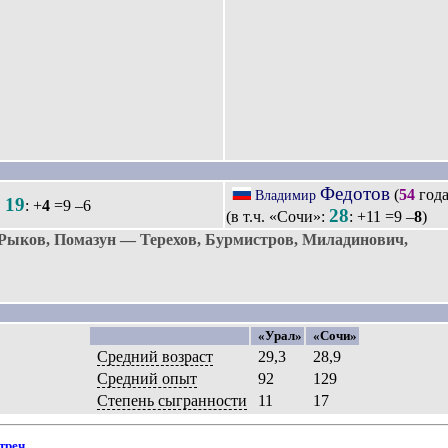
Федотов
(
54
года
Владимир
19
.
: +
4
=9 –6
28
(в т.ч. «Сочи»:
: +11 =9 –
8
)
Рыков, Помазун — Терехов, Бурмистров, Миладинович,
«Урал»
«Сочи»
Средний возраст
29,3
28,9
Средний опыт
92
129
Степень сыгранности
11
17
треч