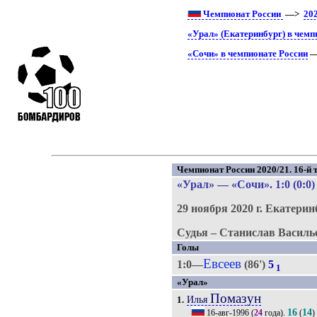
Чемпионат России
—>
20
«Урал» (Екатеринбург) в чемп
«Сочи» в чемпионате России
—
Чемпионат России 2020/21. 16-й т
«Урал»
—
«Сочи»
. 1:0 (0:0)
29 ноября 2020 г.
Екатерин
Судья – Станислав Василь
Голы
Евсеев
1:0—
(86')
5
1
«Урал»
Помазун
Илья
1.
16
14
16-авг-1996
(
24
года).
(
)