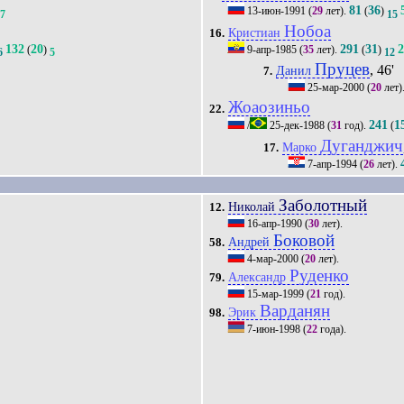
81
36
13-июн-1991
(
29
лет).
(
)
7
15
Нобоа
Кристиан
16.
132
20
291
31
(
)
9-апр-1985
(
35
лет).
(
)
6
5
12
Пруцев
, 46'
Данил
7.
25-мар-2000
(
20
лет)
Жоаозиньо
22.
241
1
/
25-дек-1988
(
31
год).
(
Дуганджич
Марко
17.
7-апр-1994
(
26
лет).
Заболотный
Николай
12.
16-апр-1990
(
30
лет).
Боковой
Андрей
58.
4-мар-2000
(
20
лет).
Руденко
Александр
79.
15-мар-1999
(
21
год).
Варданян
Эрик
98.
7-июн-1998
(
22
года).