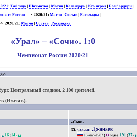
20/21
:
Таблица
|
Шахматка
|
Матчи
|
Календарь
|
Кто играл
|
Бомбардиры
|
ионате России
—> 2020/21:
Матчи
|
Состав
|
Раскладка
|
> 2020/21:
Матчи
|
Состав
|
Раскладка
|
«Урал» – «Сочи». 1:0
Чемпионат России 2020/21
ур.
бург.
Центральный стадион.
2 100 зрителей.
ев (Ижевск).
«Сочи»
Джанаев
Сослан
35.
16
14
191
37
(
)
13-мар-1987
(
33
года).
(
)
14
14
1