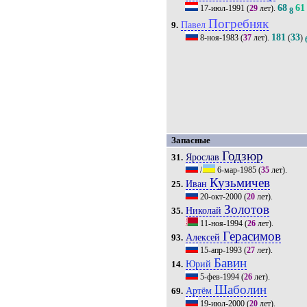
68
61
17-июл-1991
(
29
лет).
8
Погребняк
Павел
9.
181
33
8-ноя-1983
(
37
лет).
(
)
Запасные
Годзюр
Ярослав
31.
/
6-мар-1985
(
35
лет).
Кузьмичев
Иван
25.
20-окт-2000
(
20
лет).
Золотов
Николай
35.
11-ноя-1994
(
26
лет).
Герасимов
Алексей
93.
15-апр-1993
(
27
лет).
Бавин
Юрий
14.
5-фев-1994
(
26
лет).
Шаболин
Артём
69.
19-июл-2000
(
20
лет).