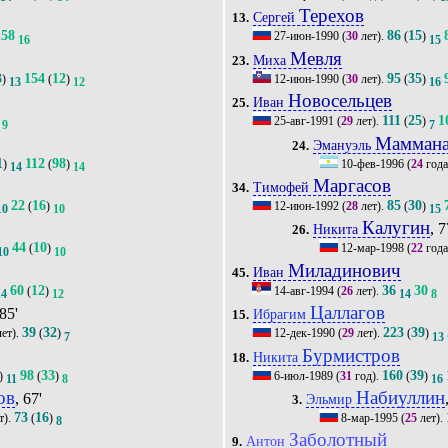
Терехов
Сергей
13.
158
86
15
27-июн-1990
(
30
лет).
(
)
16
15
Мевля
Миха
23.
3
154
12
95
35
)
(
)
12-июн-1990
(
30
лет).
(
)
13
12
16
Новосельцев
Иван
25.
111
25
1
25-авг-1991
(
29
лет).
(
)
9
7
Мамман
Эмануэль
24.
1
112
98
)
(
)
10-фев-1996
(
24
года
14
14
Маргасов
Тимофей
34.
22
16
85
30
(
)
12-июн-1992
(
28
лет).
(
)
10
10
15
Калугин
, 7
Никита
26.
44
10
(
)
12-мар-1998
(
22
года
10
10
Миладинович
Иван
45.
60
12
36
30
(
)
14-авг-1994
(
26
лет).
14
12
14
8
Цаллагов
 85'
Ибрагим
15.
39
32
223
39
ет).
(
)
12-дек-1990
(
29
лет).
(
)
7
13
Бурмистров
Никита
18.
98
33
160
39
)
(
)
6-июл-1989
(
31
год).
(
)
11
8
16
ов
Набиуллин
, 67'
Эльмир
3.
73
16
т).
(
)
8-мар-1995
(
25
лет).
8
Заболотный
Антон
9.