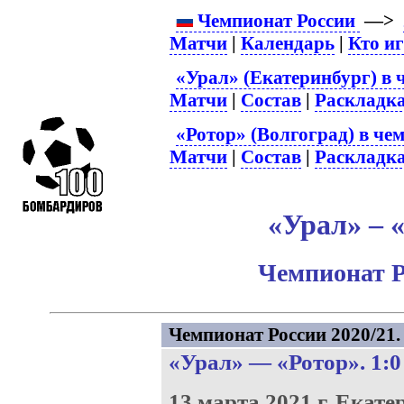
Чемпионат России
—>
Матчи
|
Календарь
|
Кто и
«Урал» (Екатеринбург) в 
Матчи
|
Состав
|
Раскладк
«Ротор» (Волгоград) в че
Матчи
|
Состав
|
Раскладк
«Урал» – «
Чемпионат Р
Чемпионат России 2020/21. 
«Урал»
—
«Ротор»
. 1:0
13 марта 2021 г.
Екате