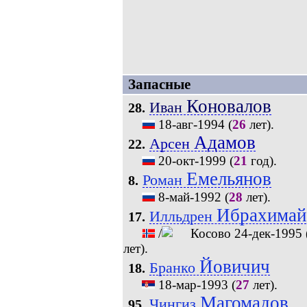
Запасные
Коновалов
Иван
28.
18-авг-1994
(
26
лет).
Адамов
Арсен
22.
20-окт-1999
(
21
год).
Емельянов
Роман
8.
8-май-1992
(
28
лет).
Ибрахимай
Илльдрен
17.
/
24-дек-1995
лет).
Йовичич
Бранко
18.
18-мар-1993
(
27
лет).
Магомадов
Чингиз
95.