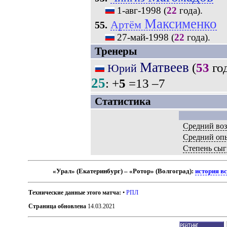
1-авг-1998
(
22
года).
Максименко
Артём
55.
27-май-1998
(
22
года).
Тренеры
Матвеев
(
53
год
Юрий
25
: +
5
=13 –7
Статистика
Средний воз
Средний оп
Степень сыг
«Урал» (Екатеринбург) – «Ротор» (Волгоград):
история в
Технические данные этого матча:
•
РПЛ
Страница обновлена
14.03.2021