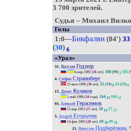
3 700 зрителей.
Судья – Михаил Вилко
Голы
Бикфалви
1:0—
(84')
33
(
30
)
6
«Урал»
Годзюр
Ярослав
31.
188
90
185
/
6-мар-1985
(
36
лет).
(
)
(
5
Страннберг
Стефан
4.
35
19
33
19
25-июл-1990
(
30
лет).
(
)
(
)
9
9
Кулаков
Денис
15.
164
164
1-май-1986
(
34
года).
22
22
Герасимов
Алексей
93.
18
17
15-апр-1993
(
27
лет).
14
13
Егорычев
Андрей
5.
69
49
14-фев-1993
(
28
лет).
18
18
Подберёзкин
, 7
Вячеслав
21.