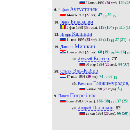
129
4
21-июн-1992
(
28
лет).
(
Аугустиняк
Рафал
6.
47
39
14-окт-1993
(
27
лет).
18
15
Бикфалви
Эрик
10.
119
104
115
1
5-фев-1988
(
33
года).
(
)
(
17
Калинин
Игорь
13.
29
21
27
21
11-ноя-1995
(
25
лет).
(
)
(
)
15
1
Мишкич
Даниел
19.
68
19
64
16
11-окт-1993
(
27
лет).
(
)
(
)
19
1
Евсеев
, 79'
Алексей
30.
44
37
30-мар-1994
(
26
лет).
(
)
Эль-Кабир
Отман
58.
74
67
17-июл-1991
(
29
лет).
14
13
Гаджимурадов
,
Рамазан
40.
3
9-янв-1998
(
23
года).
3
Погребняк
Павел
9.
186
38
137
25
8-ноя-1983
(
37
лет).
(
)
(
)
11
Панюков
, 63'
Андрей
20.
66
58
25-сен-1994
(
26
лет).
(
)