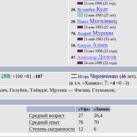
22-сен-1999
(
21
год).
Куат
Исламбек
20.
12-янв-1993
(
27
лет).
Могилевец
Павел
28.
25-янв-1993
(
27
лет).
Мурнин
Андрей
70.
11-май-1985
(
35
лет).
Алиев
Камран
10.
15-окт-1998
(
22
года).
Долгов
Александр
47.
24-сен-1998
(
22
года).
288
Черевченко
.
: +100 =81 –
107
(
46
лет)
Игорь
7
(в т.ч. «Химки»:
: +
4
=0 –3)
ич, Голубев, Табидзе, Мрзляк — Филин, Глушаков,
«Уфа»
«Химки»
Средний возраст
27
26,4
Средний опыт
76
70
Степень сыгранности
12
6