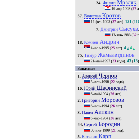
Мрзляк
,
Филип
24.
16-апр-1993
(
27
л
Кротов
Вячеслав
57.
121
11
14-фев-1993
(
27
лет).
(
Сысуев
Дмитрий
7.
13-янв-1988
(
32
г
Андрич
Комнен
18.
4
4
1-июл-1995
(
25
лет).
4
4
Жамалетдинов
Тимур
75.
43
13
21-май-1997
(
23
года).
(
Запасные
Чернов
Алексей
1.
3-июн-1998
(
22
года).
Шафинский
Юрий
16.
6-май-1994
(
26
лет).
Морозов
Григорий
2.
6-июн-1994
(
26
лет).
Аликин
Павел
3.
6-мар-1984
(
36
лет).
Бородин
Сергей
44.
30-янв-1999
(
21
год).
Карп
Кэтэлин
8.