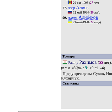
20-окт-1993
(
27
лет).
Алиев
Азер
77.
12-май-1994
(
26
лет).
Алибеков
Ахмед
99.
29-май-1998
(
22
года).
Тренеры
Рахимов
(
55
лет)
Рашид
5
(в т.ч. «Уфа»:
: +0 =1 –
4
)
Предупреждены Сухов, Йок
Кухарчук.
Статистика