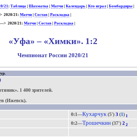
20/21
:
Таблица
|
Шахматка
|
Матчи
|
Календарь
|
Кто играл
|
Бомбардиры
|
 2020/21:
Матчи
|
Состав
|
Раскладка
|
—> 2020/21:
Матчи
|
Состав
|
Раскладка
|
«Уфа» – «Химки». 1:2
Чемпионат России 2020/21
ур.
)
фтяник».
1 400 зрителей.
ев (Ижевск).
Кухарчук
0:1—
(5')
3
(
1
)
1
Трошечкин
0:2—
(37')
2
2