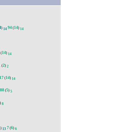
4
94
14
)
(
)
14
14
14
(
)
14
1
2
(
)
2
17
14
(
)
14
288
5
(
)
5
)
8
3
7
6
)
(
)
13
6