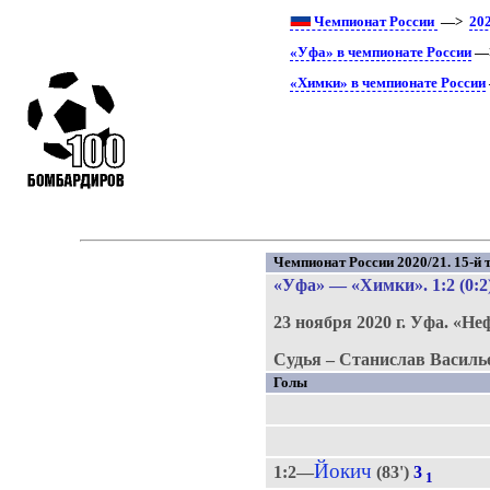
Чемпионат России
—>
20
«Уфа» в чемпионате России
—>
«Химки» в чемпионате России
Чемпионат России 2020/21. 15-й т
«Уфа»
—
«Химки»
. 1:2 (0:2
23 ноября 2020 г.
Уфа.
«Не
Судья – Станислав Василь
Голы
Йокич
1:2—
(83')
3
1