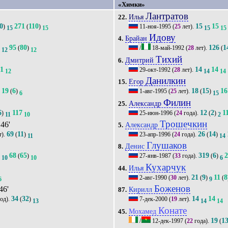
«Химки»
Лантратов
Илья
22.
0
271
110
15
15
)
(
)
11-ноя-1995
(
25
лет).
15
15
15
15
Идову
Брайан
4.
95
80
126
1
)
(
)
/
18-май-1992
(
28
лет).
(
12
12
Тихий
Дмитрий
6.
81
14
14
29-окт-1992
(
28
лет).
12
14
14
Данилкин
Егор
15.
19
6
18
15
16
(
)
1-авг-1995
(
25
лет).
(
)
6
6
15
Филин
Александр
25.
6
117
12
2
1
)
25-июн-1996
(
24
года).
(
)
11
10
2
Трошечкин
 46'
Александр
5.
69
11
26
14
т).
(
)
23-апр-1996
(
24
года).
(
)
11
14
Глушаков
Денис
8.
68
65
319
6
)
(
)
27-янв-1987
(
33
года).
(
)
10
10
6
Кухарчук
Илья
44.
21
9
11
8
2-авг-1990
(
30
лет).
(
)
(
6
9
Боженов
 46'
Кирилл
87.
34
32
14
14
од).
(
)
7-дек-2000
(
19
лет).
13
14
14
Конате
Мохамед
45.
19
1
/
12-дек-1997
(
22
года).
(