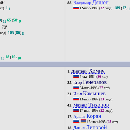
Дядюн
 46'
Владимир
88.
1
189
12
ет).
12-июл-1988
(
32
года).
(
)
1
0
65
58
)
(
)
11
9
, 70'
105
86
ода).
(
)
8
18
10
)
(
)
13
10
Хомич
Дмитрий
1.
4-окт-1984
(
36
лет).
Генералов
Егор
35.
24-янв-1993
(
27
лет).
Камышев
Илья
21.
13-июл-1997
(
23
года).
Тихонов
Михаил
42.
17-июл-1998
(
22
года).
Корян
Аршак
17.
/
17-июн-1995
(
25
лет).
Липовой
Данил
18.