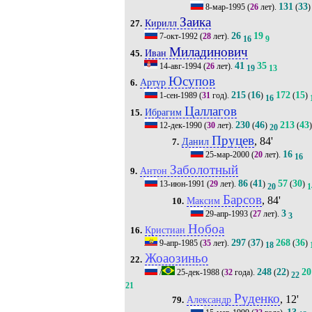
131
33
8-мар-1995
(
26
лет).
(
)
Заика
Кирилл
27.
26
19
7-окт-1992
(
28
лет).
16
9
Миладинович
Иван
45.
41
35
14-авг-1994
(
26
лет).
19
13
Юсупов
Артур
6.
215
16
172
15
1-сен-1989
(
31
год).
(
)
(
)
16
Цаллагов
Ибрагим
15.
230
46
213
43
12-дек-1990
(
30
лет).
(
)
(
)
20
Пруцев
, 84'
Данил
7.
16
25-мар-2000
(
20
лет).
16
Заболотный
Антон
9.
86
41
57
30
13-июн-1991
(
29
лет).
(
)
(
)
20
1
Барсов
, 84'
Максим
10.
3
29-апр-1993
(
27
лет).
3
Нобоа
Кристиан
16.
297
37
268
36
9-апр-1985
(
35
лет).
(
)
(
)
18
Жоаозиньо
22.
248
22
20
/
25-дек-1988
(
32
года).
(
)
22
21
Руденко
, 12'
Александр
79.
13