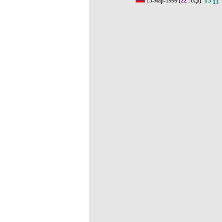
15-мар-1999
(
22
года).
13