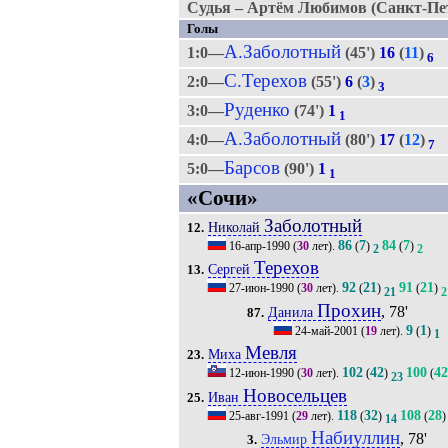
Судья – Артём Любимов (Санкт-Пет
Голы
А.Заболотный
1:0—
(45')
16
(
11
)
6
С.Терехов
2:0—
(55')
6
(
3
)
3
Руденко
3:0—
(74')
1
1
А.Заболотный
4:0—
(80')
17
(
12
)
7
Барсов
5:0—
(90')
1
1
«Сочи»
Заболотный
Николай
12.
86
7
84
7
16-апр-1990
(
30
лет).
(
)
(
)
2
2
Терехов
Сергей
13.
92
21
91
21
27-июн-1990
(
30
лет).
(
)
(
)
21
2
Прохин
, 78'
Данила
87.
9
1
24-май-2001
(
19
лет).
(
)
1
Мевля
Миха
23.
102
42
100
42
12-июн-1990
(
30
лет).
(
)
(
23
Новосельцев
Иван
25.
118
32
108
28
25-авг-1991
(
29
лет).
(
)
(
)
14
Набиуллин
, 78'
Эльмир
3.