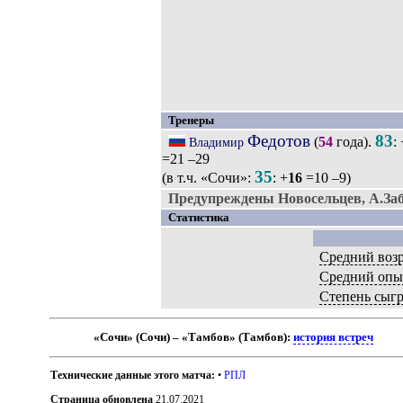
Тренеры
Федотов
83
(
54
года).
: 
Владимир
=21 –29
35
(в т.ч. «Сочи»:
: +
16
=10 –9)
Предупреждены Новосельцев, А.За
Статистика
Средний возр
Средний опы
Степень сыг
«Сочи» (Сочи) – «Тамбов» (Тамбов):
история встреч
Технические данные этого матча:
•
РПЛ
Страница обновлена
21.07.2021