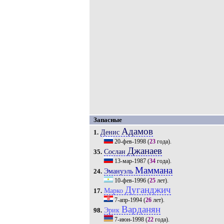
Запасные
Адамов
Денис
1.
20-фев-1998
(
23
года).
Джанаев
Сослан
35.
13-мар-1987
(
34
года).
Маммана
Эмануэль
24.
10-фев-1996
(
25
лет).
Дуганджич
Марко
17.
7-апр-1994
(
26
лет).
Варданян
Эрик
98.
7-июн-1998
(
22
года).