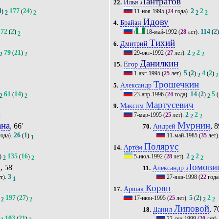
Лантратов
Илья
22.
4
177
24
2
2
)
(
)
11-ноя-1995
(
24
года).
2
2
2
2
Идову
Брайан
4.
72
2
114
2
(
)
/
18-май-1992
(
28
лет).
(
2
Тихий
Дмитрий
6.
79
21
2
2
(
)
29-окт-1992
(
27
лет).
2
2
2
2
Данилкин
Егор
15.
5
2
4
2
1-авг-1995
(
25
лет).
(
)
(
)
2
2
Трошечкин
Александр
5.
61
14
14
2
5
(
)
23-апр-1996
(
24
года).
(
)
(
2
2
2
Мартусевич
Максим
9.
2
2
7-мар-1995
(
25
лет).
2
2
2
на
Мурнин
, 66'
, 8
Андрей
70.
26
1
ода).
(
)
11-май-1985
(
35
лет)
1
Полярус
Артём
14.
135
16
2
2
)
(
)
5-июл-1992
(
28
лет).
2
2
2
2
й
Ломови
, 58'
Александр
11.
3
т).
27-янв-1998
(
22
года
1
Корян
Аршак
17.
197
27
5
2
2
(
)
17-июн-1995
(
25
лет).
(
)
2
2
2
2
Липовой
, 7
Данил
18.
103
21
(
)
22-сен-1999
(
20
лет)