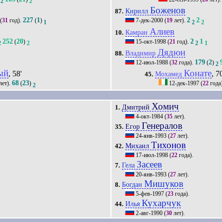
2
2
Боженов
'
Кирилл
87.
227
1
2
2
(
31
год).
(
)
7-дек-2000
(
19
лет).
1
2
2
Алиев
Камран
10.
252
20
2
1
(
)
15-окт-1998
(
21
год).
2
2
2
1
Дядюн
Владимир
88.
179
2
12-июл-1988
(
32
года).
(
)
2
ый
Конате
, 58'
, 7
Мохамед
45.
68
23
лет).
(
)
12-дек-1997
(
22
года
2
Хомич
Дмитрий
1.
4-окт-1984
(
35
лет).
Генералов
Егор
35.
24-янв-1993
(
27
лет).
Тихонов
Михаил
42.
17-июл-1998
(
22
года).
Засеев
Гела
7.
20-янв-1993
(
27
лет).
Мишуков
Богдан
8.
5-фев-1997
(
23
года).
Кухарчук
Илья
44.
2-авг-1990
(
30
лет).