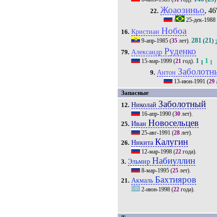
Жоаозиньо
, 46
22.
/
25-дек-1988
Нобоа
Кристиан
16.
281
21
9-апр-1985
(
35
лет).
(
)
Руденко
Александр
79.
1
1
15-мар-1999
(
21
год).
1
1
Заболотн
Антон
9.
13-июн-1991
(
29
Запасные
Заболотный
Николай
12.
16-апр-1990
(
30
лет).
Новосельцев
Иван
25.
25-авг-1991
(
28
лет).
Калугин
Никита
26.
12-мар-1998
(
22
года).
Набиуллин
Эльмир
3.
8-мар-1995
(
25
лет).
Бахтияров
Акмаль
21.
2-июн-1998
(
22
года).