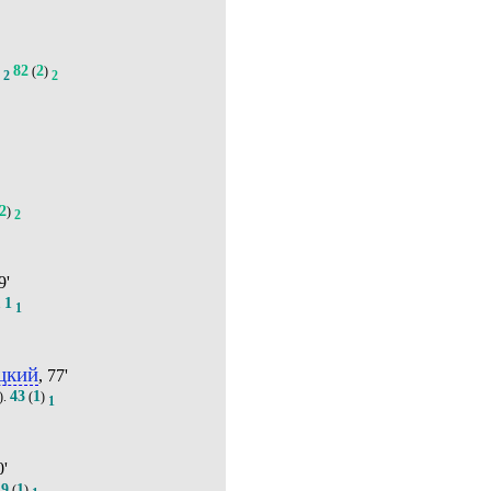
82
2
)
(
)
2
2
2
)
2
9'
1
.
1
цкий
, 77'
43
1
).
(
)
1
0'
9
1
.
(
)