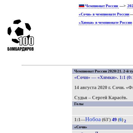
Чемпионат России
—>
20
«Сочи» в чемпионате России
—
«Химки» в чемпионате России
Чемпионат России 2020/21. 2-й ту
«Сочи»
—
«Химки»
. 1:1 (0:
14 августа 2020 г.
Сочи.
«Ф
Судья – Сергей Карасёв.
Голы
Нобоа
1:1—
(63')
49
(
6
)
2
«Сочи»