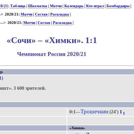
20/21
:
Таблица
|
Шахматка
|
Матчи
|
Календарь
|
Кто играл
|
Бомбардиры
|
> 2020/21:
Матчи
|
Состав
|
Раскладка
|
—> 2020/21:
Матчи
|
Состав
|
Раскладка
|
«Сочи» – «Химки». 1:1
Чемпионат России 2020/21
р.
1)
ишт».
3 600 зрителей.
Трошечкин
0:1—
(24')
1
1
«Химки»