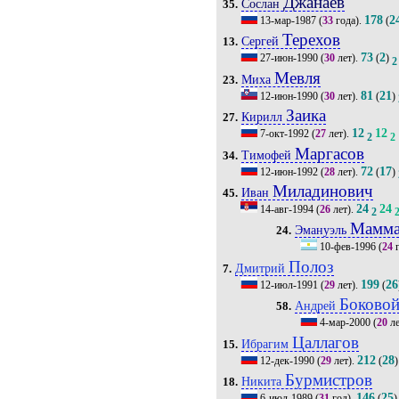
Джанаев
Сослан
35.
178
2
13-мар-1987
(
33
года).
(
Терехов
Сергей
13.
73
2
27-июн-1990
(
30
лет).
(
)
2
Мевля
Миха
23.
81
21
12-июн-1990
(
30
лет).
(
)
Заика
Кирилл
27.
12
12
7-окт-1992
(
27
лет).
2
2
Маргасов
Тимофей
34.
72
17
12-июн-1992
(
28
лет).
(
)
Миладинович
Иван
45.
24
24
14-авг-1994
(
26
лет).
2
Мамма
Эмануэль
24.
10-фев-1996
(
24
г
Полоз
Дмитрий
7.
199
26
12-июл-1991
(
29
лет).
(
Боково
Андрей
58.
4-мар-2000
(
20
ле
Цаллагов
Ибрагим
15.
212
28
12-дек-1990
(
29
лет).
(
)
Бурмистров
Никита
18.
146
25
6-июл-1989
(
31
год).
(
)