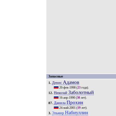
Запасные
Адамов
Денис
1.
20-фев-1998
(
23
года).
Заболотный
Николай
12.
16-апр-1990
(
30
лет).
Прохин
Данила
87.
24-май-2001
(
19
лет).
Набиуллин
Эльмир
3.