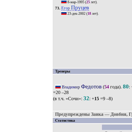
8-мар-1995
(
25
лет).
Пруцев
Егор
73.
23-дек-2002
(
18
лет).
Тренеры
Федотов
80
(
54
года).
: 
Владимир
=20 –28
32
(в т.ч. «Сочи»:
: +
15
=9 –8)
Предупреждены Заика — Довбня, Гр
Статистика