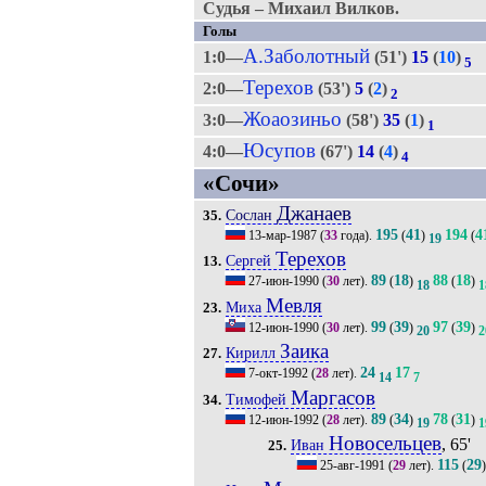
Судья – Михаил Вилков.
Голы
А.Заболотный
1:0—
(51')
15
(
10
)
5
Терехов
2:0—
(53')
5
(
2
)
2
Жоаозиньо
3:0—
(58')
35
(
1
)
1
Юсупов
4:0—
(67')
14
(
4
)
4
«Сочи»
Джанаев
Сослан
35.
195
41
194
4
13-мар-1987
(
33
года).
(
)
(
19
Терехов
Сергей
13.
89
18
88
18
27-июн-1990
(
30
лет).
(
)
(
)
18
1
Мевля
Миха
23.
99
39
97
39
12-июн-1990
(
30
лет).
(
)
(
)
20
2
Заика
Кирилл
27.
24
17
7-окт-1992
(
28
лет).
14
7
Маргасов
Тимофей
34.
89
34
78
31
12-июн-1992
(
28
лет).
(
)
(
)
19
1
Новосельцев
, 65'
Иван
25.
115
29
25-авг-1991
(
29
лет).
(