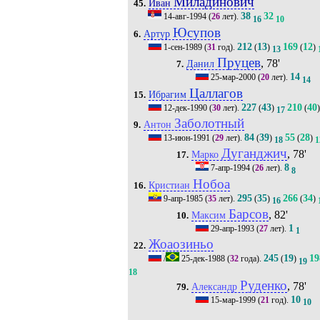
Миладинович
Иван
45.
38
32
14-авг-1994
(
26
лет).
16
10
Юсупов
Артур
6.
212
13
169
12
1-сен-1989
(
31
год).
(
)
(
)
13
Пруцев
, 78'
Данил
7.
14
25-мар-2000
(
20
лет).
14
Цаллагов
Ибрагим
15.
227
43
210
40
12-дек-1990
(
30
лет).
(
)
(
)
17
Заболотный
Антон
9.
84
39
55
28
13-июн-1991
(
29
лет).
(
)
(
)
18
1
Дуганджич
, 78'
Марко
17.
8
7-апр-1994
(
26
лет).
8
Нобоа
Кристиан
16.
295
35
266
34
9-апр-1985
(
35
лет).
(
)
(
)
16
Барсов
, 82'
Максим
10.
1
29-апр-1993
(
27
лет).
1
Жоаозиньо
22.
245
19
19
/
25-дек-1988
(
32
года).
(
)
19
18
Руденко
, 78'
Александр
79.
10
15-мар-1999
(
21
год).
10