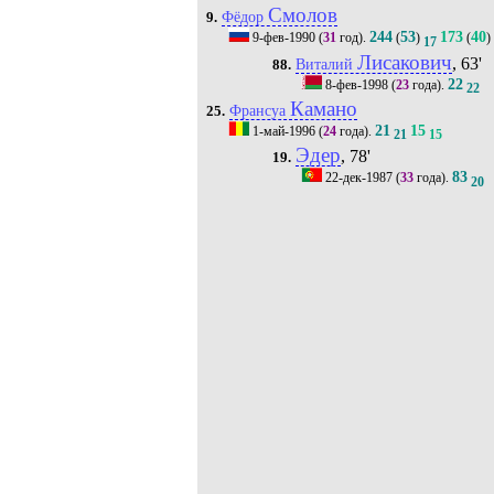
Смолов
Фёдор
9.
244
53
173
40
9-фев-1990
(
31
год).
(
)
(
)
17
Лисакович
, 63'
Виталий
88.
22
8-фев-1998
(
23
года).
22
Камано
Франсуа
25.
21
15
1-май-1996
(
24
года).
21
15
Эдер
, 78'
19.
83
22-дек-1987
(
33
года).
20