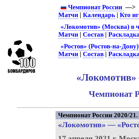
Чемпионат России
—>
Матчи
|
Календарь
|
Кто и
«Локомотив» (Москва) в 
Матчи
|
Состав
|
Раскладк
«Ростов» (Ростов-на-Дону)
Матчи
|
Состав
|
Раскладк
«Локомотив» –
Чемпионат Р
Чемпионат России 2020/21. 
«Локомотив»
—
«Рост
17 апреля 2021 г.
Моск