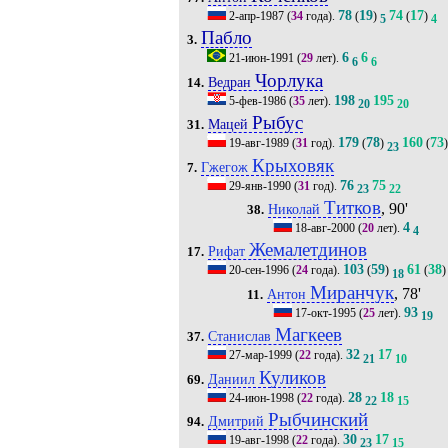
78
19
74
17
2-апр-1987
(
34
года).
(
)
(
)
5
4
Пабло
3.
6
6
21-июн-1991
(
29
лет).
6
6
Чорлука
Ведран
14.
198
195
5-фев-1986
(
35
лет).
20
20
Рыбус
Мацей
31.
179
78
160
73
19-авг-1989
(
31
год).
(
)
(
)
23
Крыховяк
Гжегож
7.
76
75
29-янв-1990
(
31
год).
23
22
Титков
, 90'
Николай
38.
4
18-авг-2000
(
20
лет).
4
Жемалетдинов
Рифат
17.
103
59
61
38
20-сен-1996
(
24
года).
(
)
(
)
18
Миранчук
, 78'
Антон
11.
93
17-окт-1995
(
25
лет).
19
Магкеев
Станислав
37.
32
17
27-мар-1999
(
22
года).
21
10
Куликов
Даниил
69.
28
18
24-июн-1998
(
22
года).
22
15
Рыбчинский
Дмитрий
94.
30
17
19-авг-1998
(
22
года).
23
15