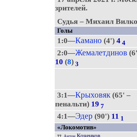
зрителей.
Судья – Михаил Вилко
Голы
Камано
1:0—
(4')
4
4
Жемалетдинов
2:0—
(6'
10
(
8
)
3
Крыховяк
3:1—
(65' –
пенальти)
19
7
Эдер
4:1—
(90')
11
1
«Локомотив»
Коченков
Антон
77.