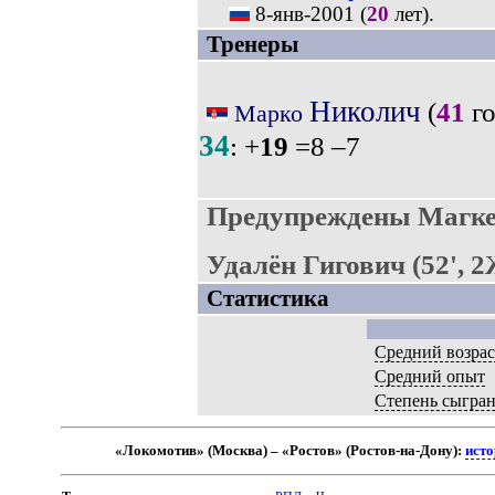
8-янв-2001
(
20
лет).
Тренеры
Николич
(
41
го
Марко
34
: +
19
=8 –7
Предупреждены Магкее
Удалён Гигович (52', 
Статистика
Средний возрас
Средний опыт
Степень сыгра
«Локомотив» (Москва) – «Ростов» (Ростов-на-Дону):
исто