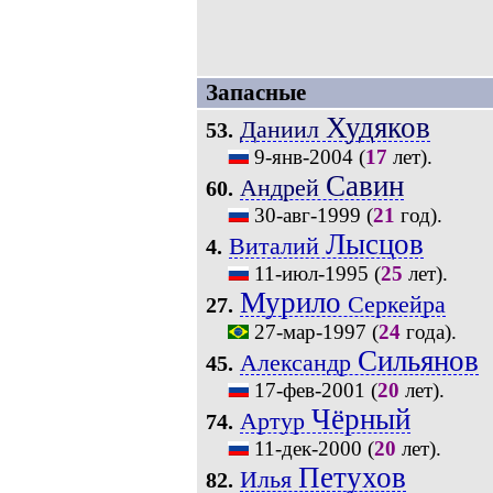
Запасные
Худяков
Даниил
53.
9-янв-2004
(
17
лет).
Савин
Андрей
60.
30-авг-1999
(
21
год).
Лысцов
Виталий
4.
11-июл-1995
(
25
лет).
Мурило
Серкейра
27.
27-мар-1997
(
24
года).
Сильянов
Александр
45.
17-фев-2001
(
20
лет).
Чёрный
Артур
74.
11-дек-2000
(
20
лет).
Петухов
Илья
82.