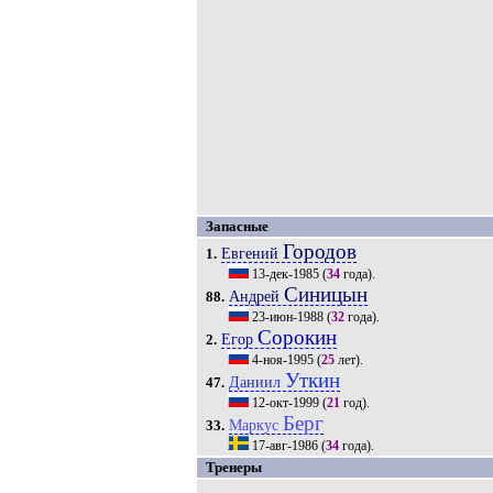
Запасные
Городов
Евгений
1.
13-дек-1985
(
34
года).
Синицын
Андрей
88.
23-июн-1988
(
32
года).
Сорокин
Егор
2.
4-ноя-1995
(
25
лет).
Уткин
Даниил
47.
12-окт-1999
(
21
год).
Берг
Маркус
33.
17-авг-1986
(
34
года).
Тренеры