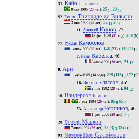
Кайо
Панталеао
31.
25
23
8-сен-1995
(
25
лет).
14
13
Триндаде-де-Вильена
Тонни
52.
32
28
3-янв-1995
(
25
лет).
12
8
Ионов
, 73'
Алексей
11.
280
6
18-фев-1989
(
31
год).
(
)
Камболов
Руслан
77.
148
21
119
11
1-янв-1990
(
30
лет).
(
)
(
)
5
1
Кабелла
, 46'
Реми
7.
21
8-мар-1990
(
30
лет).
12
Ари
9.
219
113
172
9
11-дек-1985
(
34
года).
(
)
(
3
Классон
, 46'
Виктор
16.
84
2-янв-1992
(
28
лет).
12
Вандерсон
Кампос
10.
85
65
/
7-окт-1994
(
26
лет).
8
7
Черников
, 46'
Александр
53.
7
1-фев-2000
(
20
лет).
1
Марков
Евгений
20.
73
3
32
2
7-июл-1994
(
26
лет).
(
)
(
)
3
2
Сулейманов
Магомед-Шапи
93.