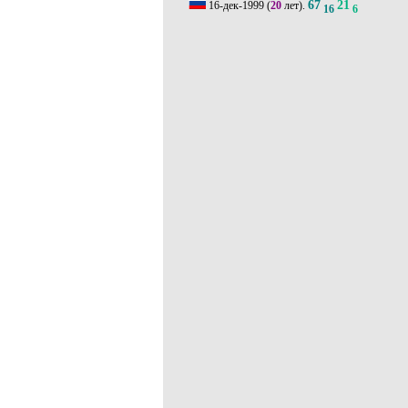
67
21
16-дек-1999
(
20
лет).
16
6