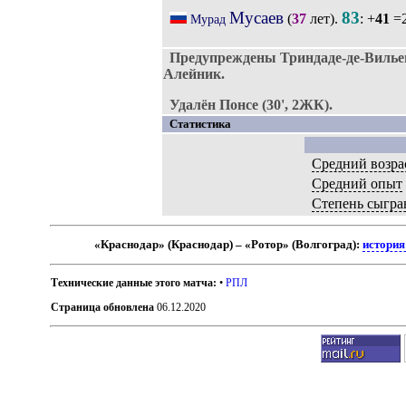
Мусаев
83
(
37
лет).
: +
41
=2
Мурад
Предупреждены Триндаде-де-Вилье
Алейник.
Удалён Понсе (30', 2ЖК).
Статистика
Средний возра
Средний опыт
Степень сыгра
«Краснодар» (Краснодар) – «Ротор» (Волгоград):
история
Технические данные этого матча:
•
РПЛ
Страница обновлена
06.12.2020