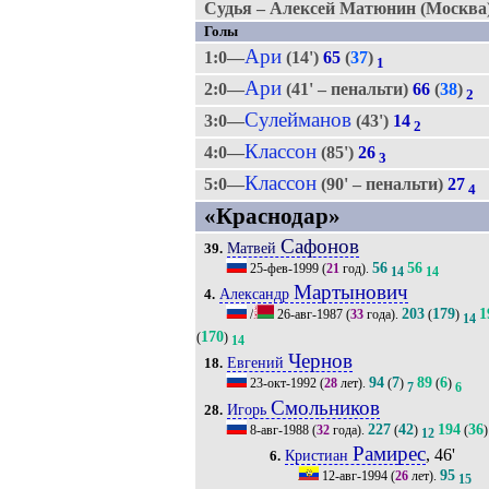
Судья – Алексей Матюнин (Москва)
Голы
Ари
1:0—
(14')
65
(
37
)
1
Ари
2:0—
(41' – пенальти)
66
(
38
)
2
Сулейманов
3:0—
(43')
14
2
Классон
4:0—
(85')
26
3
Классон
5:0—
(90' – пенальти)
27
4
«Краснодар»
Сафонов
Матвей
39.
56
56
25-фев-1999
(
21
год).
14
14
Мартынович
Александр
4.
203
179
1
/
26-авг-1987
(
33
года).
(
)
14
170
(
)
14
Чернов
Евгений
18.
94
7
89
6
23-окт-1992
(
28
лет).
(
)
(
)
7
6
Смольников
Игорь
28.
227
42
194
36
8-авг-1988
(
32
года).
(
)
(
)
12
Рамирес
, 46'
Кристиан
6.
95
12-авг-1994
(
26
лет).
15