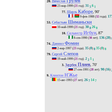
Грулёв
Вячеслав
20.
31
6
23-мар-1999
(
21
год).
5
1
Каборе
, 90'
Шарль
77.
17
/
9-фев-1988
(
32
года).
Шиманьски
Себастьян
53.
30
26
10-май-1999
(
21
год).
8
8
Игбун
, 87'
Сильвестр
10.
136
28
8-сен-1990
(
30
лет).
(
)
Фомин
Даниил
74.
35
8
35
8
2-мар-1997
(
23
года).
(
)
(
)
8
8
Слепов
Сергей
79.
2
1
19-май-1999
(
21
год).
2
1
Плиев
, 70'
Заурбек
3.
90
16
27-сен-1991
(
28
лет).
(
)
Н'Жье
Клинтон
9.
26
14
15-авг-1993
(
27
лет).
7
7