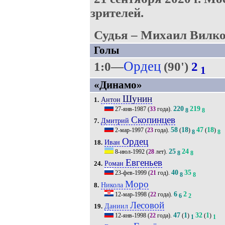
зрителей.
Судья – Михаил Вилко
Голы
Ордец
1:0—
(90')
2
1
«Динамо»
Шунин
Антон
1.
220
219
27-янв-1987
(
33
года).
8
8
Скопинцев
Дмитрий
7.
58
18
47
18
2-мар-1997
(
23
года).
(
)
(
)
8
8
Ордец
Иван
18.
25
24
8-июл-1992
(
28
лет).
8
8
Евгеньев
Роман
24.
40
35
23-фев-1999
(
21
год).
8
8
Моро
Никола
8.
6
2
12-мар-1998
(
22
года).
6
2
Лесовой
Даниил
19.
47
1
32
1
12-янв-1998
(
22
года).
(
)
(
)
1
1