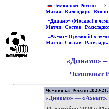
Чемпионат России
—>
Матчи
|
Календарь
|
Кто и
«Динамо» (Москва) в чем
Матчи
|
Состав
|
Раскладк
«Ахмат» (Грозный) в чемп
Матчи
|
Состав
|
Раскладк
«Динамо» – 
Чемпионат Р
Чемпионат России 2020/21. 
«Динамо»
—
«Ахмат»
.
21 сентября 2020 г.
Мо