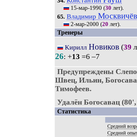
Константин
34.
15-мар-1990
(
30
лет).
Москвичё
Владимир
65.
2-мар-2000
(
20
лет).
Тренеры
Новиков
(
39
л
Кирилл
26
: +
13
=6 –7
Предупреждены Слепов
Швец, Ильин, Богосава
Тимофеев.
Удалён Богосавац (80'
Статистика
Средний возр
Средний опы