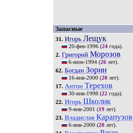
Запасные
Лещук
Игорь
31.
20-фев-1996
(
24
года).
Морозов
Григорий
2.
6-июн-1994
(
26
лет).
Зорин
Богдан
62.
16-янв-2000
(
20
лет).
Терехов
Антон
17.
30-янв-1998
(
22
года).
Школик
Игорь
22.
9-янв-2001
(
19
лет).
Карапузов
Владислав
23.
6-янв-2000
(
20
лет).
Рауш