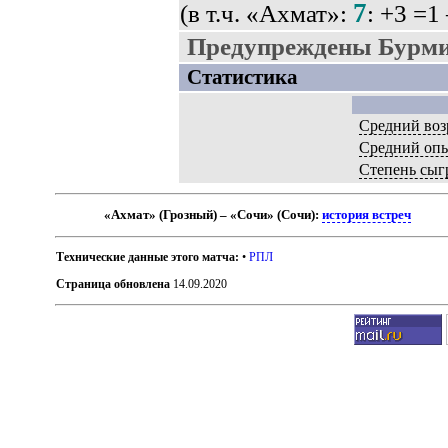
7
(в т.ч. «Ахмат»:
: +3 =1
Предупреждены Бурми
Статистика
Средний воз
Средний оп
Степень сыг
«Ахмат» (Грозный) – «Сочи» (Сочи):
история встреч
Технические данные этого матча:
•
РПЛ
Страница обновлена
14.09.2020