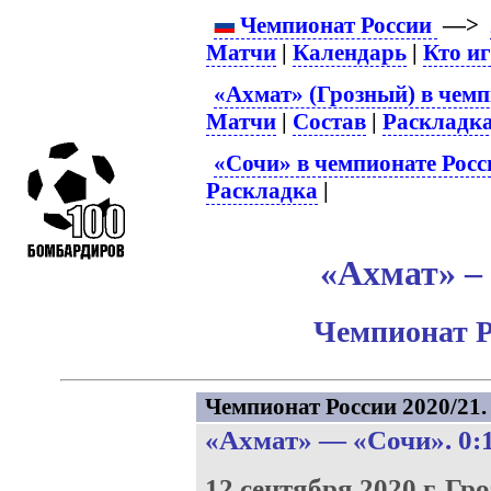
Чемпионат России
—>
Матчи
|
Календарь
|
Кто и
«Ахмат» (Грозный) в чемп
Матчи
|
Состав
|
Раскладк
«Сочи» в чемпионате Росс
Раскладка
|
«Ахмат» – 
Чемпионат Р
Чемпионат России 2020/21. 
«Ахмат»
—
«Сочи»
. 0:
12 сентября 2020 г.
Гро