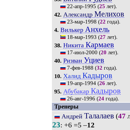
22-апр-1995
(
25
лет).
Мелихов
Александр
42.
23-мар-1998
(
22
года).
Анхель
Вилькер
4.
18-мар-1993
(
27
лет).
Кармаев
Никита
38.
17-июл-2000
(
20
лет).
Уциев
Ризван
40.
7-фев-1988
(
32
года).
Кадыров
Халид
10.
19-апр-1994
(
26
лет).
Кадыров
Абубакар
95.
26-авг-1996
(
24
года).
Тренеры
Талалаев
(
47
л
Андрей
23
: +6 =5 –
12