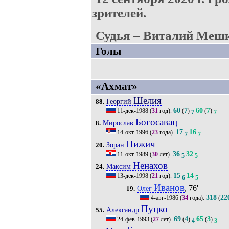
зрителей.
Судья – Виталий Мешк
Голы
«Ахмат»
Шелия
Георгий
88.
60
7
60
7
11-дек-1988
(
31
год).
(
)
(
)
7
7
Богосавац
Мирослав
8.
17
16
14-окт-1996
(
23
года).
7
7
Нижич
Зоран
20.
36
32
11-окт-1989
(
30
лет).
5
5
Ненахов
Максим
24.
15
14
13-дек-1998
(
21
год).
6
5
Иванов
, 76'
Олег
19.
318
22
4-авг-1986
(
34
года).
(
Пуцко
Александр
55.
69
4
65
3
24-фев-1993
(
27
лет).
(
)
(
)
4
3