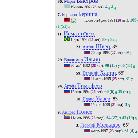
Быстров
Марат
96.
4
4
19-июн-1992
(
28
лет).
4
4
Бериша
Бернард
7.
109
/
24-дек-1991
(
28
лет).
71
51
(
)
6
Исмаэл
Силва
11.
89
82
1-дек-1994
(
25
лет).
7
6
Швец
, 85'
Антон
23.
69
26-апр-1993
(
27
лет).
5
Ильин
Владимир
29.
90
15
66
11
20-май-1992
(
28
лет).
(
)
(
)
7
6
Харин
, 65'
Евгений
59.
31
11-июн-1995
(
25
лет).
7
Тимофеев
Артём
94.
60
6
39
6
12-янв-1994
(
26
лет).
(
)
(
)
6
6
Умаев
, 85'
Идрис
18.
3
15-янв-1999
(
21
год).
3
Понсе
Андрес
9.
54
27
43
19
11-ноя-1996
(
23
года).
(
)
(
)
7
5
Мелкадзе
, 65'
Георгий
3.
61
4
4-апр-1997
(
23
года).
(
)
4