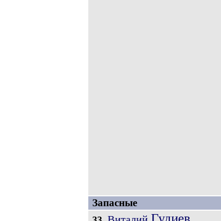
Запасные
Гудиев
Виталий
33.