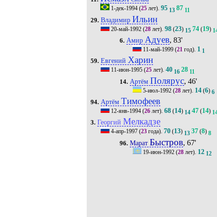
95
87
1-дек-1994
(
25
лет).
13
11
Ильин
Владимир
29.
98
23
74
19
20-май-1992
(
28
лет).
(
)
(
)
15
1
Адуев
, 83'
Амир
6.
1
11-май-1999
(
21
год).
1
Харин
Евгений
59.
40
28
11-июн-1995
(
25
лет).
16
11
Полярус
, 46'
Артём
14.
14
6
5-июл-1992
(
28
лет).
(
)
6
Тимофеев
Артём
94.
68
14
47
14
12-янв-1994
(
26
лет).
(
)
(
)
14
1
Мелкадзе
Георгий
3.
70
13
37
8
4-апр-1997
(
23
года).
(
)
(
)
13
8
Быстров
, 67'
Марат
96.
12
19-июн-1992
(
28
лет).
12