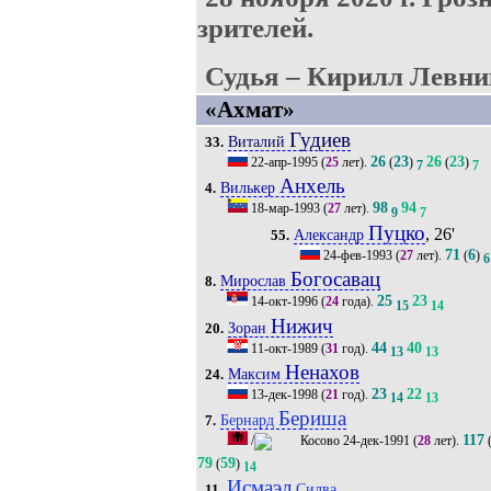
зрителей.
Судья – Кирилл Левни
«Ахмат»
Гудиев
Виталий
33.
26
23
26
23
22-апр-1995
(
25
лет).
(
)
(
)
7
7
Анхель
Вилькер
4.
98
94
18-мар-1993
(
27
лет).
9
7
Пуцко
, 26'
Александр
55.
71
6
24-фев-1993
(
27
лет).
(
)
6
Богосавац
Мирослав
8.
25
23
14-окт-1996
(
24
года).
15
14
Нижич
Зоран
20.
44
40
11-окт-1989
(
31
год).
13
13
Ненахов
Максим
24.
23
22
13-дек-1998
(
21
год).
14
13
Бериша
Бернард
7.
117
/
24-дек-1991
(
28
лет).
79
59
(
)
14
Исмаэл
Силва
11.