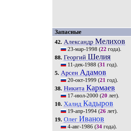
Запасные
Мелихов
Александр
42.
23-мар-1998
(
22
года).
Шелия
Георгий
88.
11-дек-1988
(
31
год).
Адамов
Арсен
5.
20-окт-1999
(
21
год).
Кармаев
Никита
38.
17-июл-2000
(
20
лет).
Кадыров
Халид
10.
19-апр-1994
(
26
лет).
Иванов
Олег
19.
4-авг-1986
(
34
года).