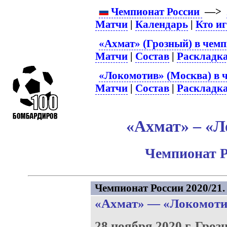
Чемпионат России
—>
Матчи
|
Календарь
|
Кто и
«Ахмат» (Грозный) в чемп
Матчи
|
Состав
|
Раскладк
«Локомотив» (Москва) в 
Матчи
|
Состав
|
Раскладк
«Ахмат» – «Л
Чемпионат Р
Чемпионат России 2020/21. 
«Ахмат»
—
«Локомоти
28 ноября 2020 г.
Гроз