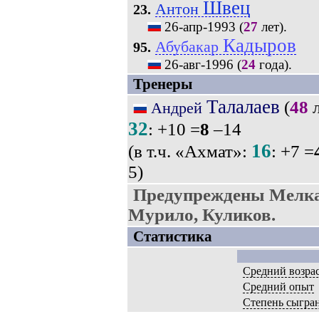
Швец
Антон
23.
26-апр-1993
(
27
лет).
Кадыров
Абубакар
95.
26-авг-1996
(
24
года).
Тренеры
Талалаев
(
48
л
Андрей
32
: +10 =
8
–14
16
(в т.ч. «Ахмат»:
: +7 =
5)
Предупреждены Мелкад
Мурило, Куликов.
Статистика
Средний возра
Средний опыт
Степень сыгра