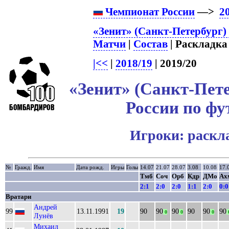
Чемпионат России
—>
2
«Зенит» (Санкт-Петербург)
Матчи
|
Состав
| Раскладка 
|<<
|
2018/19
| 2019/20
«Зенит» (Санкт-Пете
России по фу
Игроки: раскл
№
Гражд.
Имя
Дата рожд.
Игры
Голы
14.07
21.07
28.07
3.08
10.08
17.
Тмб
Соч
Орб
Кдр
ДМо
Ах
2:1
2:0
2:0
1:1
2:0
0:0
Вратари
Андрей
99
13.11.1991
19
90
90
90
90
90
90
0
0
0
Лунёв
Михаил