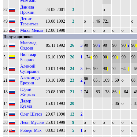
Маммана
Данила
87
24.05.2001
3
о
Прохин
Денис
49
13.08.1992
2
о
..46
72..
о
Терентьев
23
Миха Мевля
12.06.1990
о
о
о
о
о
о
Полузащитники
Магомед
27
05.11.1992
26
3
90
90
90
90
90
90
1
||
1
||
Оздоев
Вильмар
5
16.10.1993
26
1
..74
90
90
90
90
90
||
||
||
Барриос
Алексей
91
10.01.1994
24
3
..66
90
90
72..
64..
..6
||
||
Сутормин
Александр
66..
21
13.10.1989
23
2
65..
..69
..69
о
68.
Ерохин
1
Юрий
18
20.08.1983
21
2
74..
..83
..78
86..
..64
..4
||
Жирков
Далер
14
15.01.1993
20
..86
о
..8
Кузяев
17
Олег Шатов
29.07.1990
12
2
38
Леон Мусаев
25.01.1999
9
о
о
о
о
о
о
20
Роберт Мак
08.03.1991
5
1
о
о
о
о