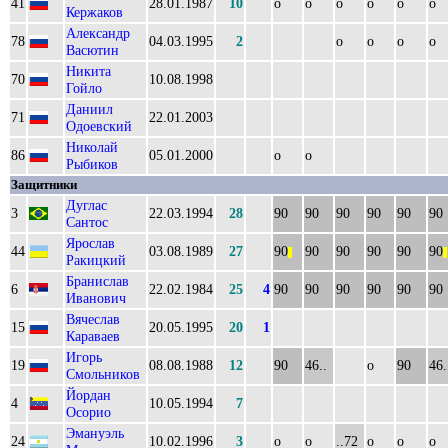
41
28.01.1987
10
о
о
о
о
о
о
Кержаков
Александр
78
04.03.1995
2
о
о
о
о
Васютин
Никита
70
10.08.1998
Гойло
Даниил
71
22.01.2003
Одоевский
Николай
86
05.01.2000
о
о
Рыбиков
Защитники
Дуглас
3
22.03.1994
28
90
90
90
90
90
90
Сантос
Ярослав
44
03.08.1989
27
90
90
90
90
90
90
||
||
Ракицкий
Бранислав
6
22.02.1984
25
4
90
90
90
90
90
90
Иванович
Вячеслав
15
20.05.1995
20
1
Караваев
Игорь
19
08.08.1988
12
90
46..
о
90
46.
Смольников
Йордан
4
10.05.1994
7
Осорио
Эмануэль
24
10.02.1996
3
о
о
..72
о
о
о