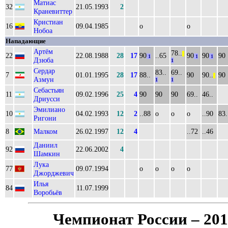
Матиас
32
21.05.1993
2
Краневиттер
Кристиан
16
09.04.1985
о
о
Нобоа
Нападающие
Артём
78..
||
22
22.08.1988
28
17
90
..65
90
90
90
1
1
1
Дзюба
1
Сердар
83..
69..
7
01.01.1995
28
17
88..
90
90..
90
||
Азмун
1
1
Себастьян
11
09.02.1996
25
4
90
90
90
69..
46..
Дриусси
Эмилиано
10
04.02.1993
12
2
..88
о
о
о
..90
83.
Ригони
8
Малком
26.02.1997
12
4
..72
..46
Даниил
92
22.06.2002
4
Шамкин
Лука
77
09.07.1994
о
о
о
о
Джорджевич
Илья
84
11.07.1999
Воробьёв
Чемпионат России – 201