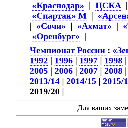
«Краснодар»
|
ЦСКА
«Спартак» М
|
«Арсен
|
«Сочи»
|
«Ахмат»
|
«
«Оренбург»
|
Чемпионат России
:
«Зе
1992
|
1996
|
1997
|
1998
2005
|
2006
|
2007
|
2008
2013/14
|
2014/15
|
2015/
2019/20 |
Для ваших зам