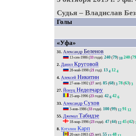
Судья – Владислав Без
Голы
«Уфа»
Беленов
Александр
31.
240
79
240
7
13-сен-1986
(
33
года).
(
)
(
10
Круговой
Данил
2.
13
12
28-май-1998
(
21
год).
4
4
Никитин
Алексей
4.
85
68
78
63
27-янв-1992
(
27
лет).
(
)
(
)
3
3
Неделчару
Йонуц
27.
42
42
25-апр-1996
(
23
года).
6
6
Сухов
Александр
33.
100
99
91
3-янв-1986
(
33
года).
(
)
12
12
Табидзе
Джемал
55.
47
44
45
42
18-мар-1996
(
23
года).
(
)
(
)
12
Карп
Кэтэлин
8.
55
48
20-окт-1993
(
25
лет).
12
12