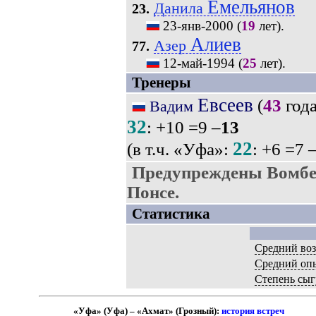
Емельянов
Данила
23.
23-янв-2000
(
19
лет).
Алиев
Азер
77.
12-май-1994
(
25
лет).
Тренеры
Евсеев
(
43
года
Вадим
32
: +10 =9 –
13
22
(в т.ч. «Уфа»:
: +6 =7 
Предупреждены Вомбер
Понсе.
Статистика
Средний воз
Средний оп
Степень сыг
«Уфа» (Уфа) – «Ахмат» (Грозный):
история встреч