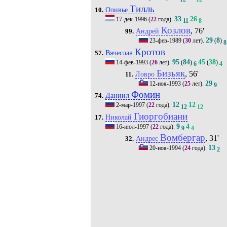
Тилль
Оливье
10.
33
26
17-дек-1996
(
22
года).
11
8
Козлов
, 76'
Андрей
99.
29
8
23-фев-1989
(
30
лет).
(
)
8
Кротов
Вячеслав
57.
95
84
45
38
14-фев-1993
(
26
лет).
(
)
(
)
6
4
Бизьяк
, 56'
Ловро
11.
29
12-ноя-1993
(
25
лет).
9
Фомин
Даниил
74.
12
12
2-мар-1997
(
22
года).
12
12
Гиоргобиани
Николай
17.
9
4
16-июл-1997
(
22
года).
9
4
Вомбергар
, 31'
Андрес
32.
13
20-ноя-1994
(
24
года).
2