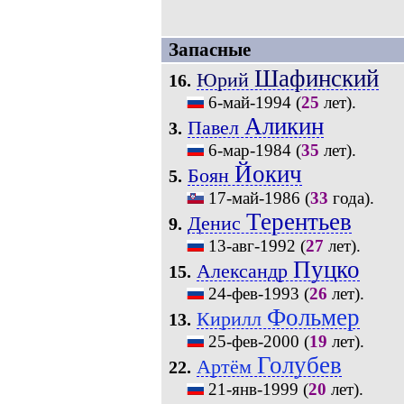
Запасные
Шафинский
Юрий
16.
6-май-1994
(
25
лет).
Аликин
Павел
3.
6-мар-1984
(
35
лет).
Йокич
Боян
5.
17-май-1986
(
33
года).
Терентьев
Денис
9.
13-авг-1992
(
27
лет).
Пуцко
Александр
15.
24-фев-1993
(
26
лет).
Фольмер
Кирилл
13.
25-фев-2000
(
19
лет).
Голубев
Артём
22.
21-янв-1999
(
20
лет).