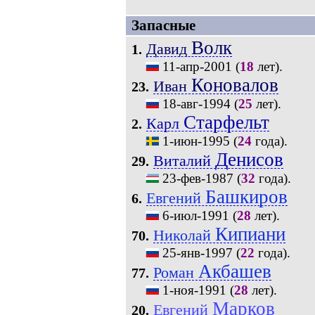
Запасные
Волк
Давид
1.
11-апр-2001
(
18
лет).
Коновалов
Иван
23.
18-авг-1994
(
25
лет).
Старфельт
Карл
2.
1-июн-1995
(
24
года).
Денисов
Виталий
29.
23-фев-1987
(
32
года).
Башкиров
Евгений
6.
6-июл-1991
(
28
лет).
Кипиани
Николай
70.
25-янв-1997
(
22
года).
Акбашев
Роман
77.
1-ноя-1991
(
28
лет).
Марков
Евгений
20.