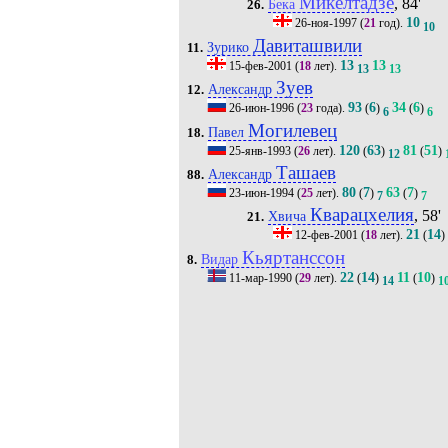
Микелтадзе
, 84'
Бека
26.
10
26-ноя-1997
(
21
год).
10
Давиташвили
Зурико
11.
13
13
15-фев-2001
(
18
лет).
13
13
Зуев
Александр
12.
93
6
34
6
26-июн-1996
(
23
года).
(
)
(
)
6
6
Могилевец
Павел
18.
120
63
81
51
25-янв-1993
(
26
лет).
(
)
(
)
12
Ташаев
Александр
88.
80
7
63
7
23-июн-1994
(
25
лет).
(
)
(
)
7
7
Кварацхелия
, 58'
Хвича
21.
21
14
12-фев-2001
(
18
лет).
(
)
Кьяртанссон
Видар
8.
22
14
11
10
11-мар-1990
(
29
лет).
(
)
(
)
14
1