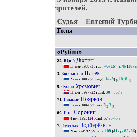
зрителей.
Судья – Евгений Турби
Голы
«Рубин»
Дюпин
Юрий
22.
46
16
46
16
17-мар-1988
(
31
год).
(
)
(
)
16
1
Плиев
Константин
3.
14
9
10
8
26-окт-1996
(
23
года).
(
)
(
)
9
8
Уремович
Филип
5.
38
37
11-фев-1997
(
22
года).
15
15
Поярков
Николай
71.
3
3
16-окт-1999
(
20
лет).
3
3
Сорокин
Егор
80.
57
43
4-ноя-1995
(
24
года).
12
11
Подберёзкин
Вячеслав
7.
108
41
83
36
21-июн-1992
(
27
лет).
(
)
(
)
13