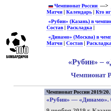
Чемпионат России
—>
Матчи
|
Календарь
|
Кто и
«Рубин» (Казань) в чемпи
Состав
|
Раскладка
|
«Динамо» (Москва) в чем
Матчи
|
Состав
|
Раскладк
«Рубин» – «
Чемпионат Р
Чемпионат России 2019/20. 
«Рубин»
—
«Динамо»
.
9 ноября 2019 г.
Казан