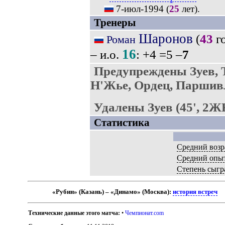
7-июл-1994
(
25
лет).
Тренеры
Шаронов
(
43
го
Роман
16
– и.о.
: +4 =5 –
7
Предупреждены Зуев,
Н'Жье, Ордец, Паршив
Удалены Зуев (45', 2Ж
Статистика
Средний возр
Средний опы
Степень сыгр
«Рубин» (Казань) – «Динамо» (Москва):
история встреч
Технические данные этого матча:
•
Чемпионат.com