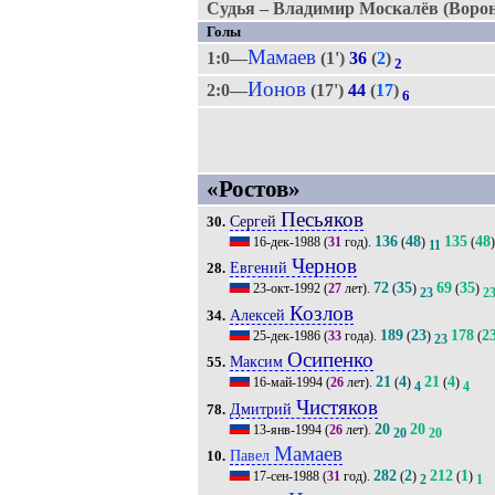
Судья – Владимир Москалёв (Ворон
Голы
Мамаев
1:0—
(1')
36
(
2
)
2
Ионов
2:0—
(17')
44
(
17
)
6
«Ростов»
Песьяков
Сергей
30.
136
48
135
48
16-дек-1988
(
31
год).
(
)
(
)
11
Чернов
Евгений
28.
72
35
69
35
23-окт-1992
(
27
лет).
(
)
(
)
23
2
Козлов
Алексей
34.
189
23
178
2
25-дек-1986
(
33
года).
(
)
(
23
Осипенко
Максим
55.
21
4
21
4
16-май-1994
(
26
лет).
(
)
(
)
4
4
Чистяков
Дмитрий
78.
20
20
13-янв-1994
(
26
лет).
20
20
Мамаев
Павел
10.
282
2
212
1
17-сен-1988
(
31
год).
(
)
(
)
2
1