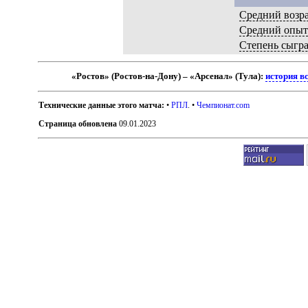
Средний возр
Средний опы
Степень сыгр
«Ростов» (Ростов-на-Дону) – «Арсенал» (Тула):
история в
Технические данные этого матча:
•
РПЛ
. •
Чемпионат.com
Страница обновлена
09.01.2023