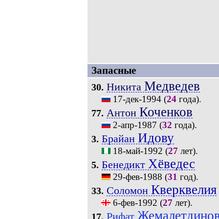
Запасные
Медведев
Никита
30.
17-дек-1994
(
24
года).
Коченков
Антон
77.
2-апр-1987
(
32
года).
Идову
Брайан
3.
18-май-1992
(
27
лет).
Хёведес
Бенедикт
5.
29-фев-1988
(
31
год).
Кверквелия
Соломон
33.
6-фев-1992
(
27
лет).
Жемалетдино
Рифат
17.