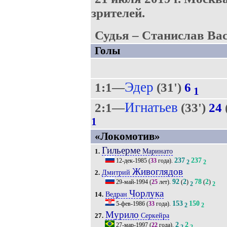
зрителей.
Судья – Станислав Вас
Голы
Эдер
1:1—
(31')
6
1
Игнатьев
2:1—
(33')
24
1
«Локомотив»
Гильерме
Маринато
1.
237
237
12-дек-1985
(
33
года).
2
2
Живоглядов
Дмитрий
2.
92
2
78
2
29-май-1994
(
25
лет).
(
)
(
)
2
2
Чорлука
Ведран
14.
153
150
5-фев-1986
(
33
года).
2
2
Мурило
Серкейра
27.
2
2
27-мар-1997
(
22
года).
2
2