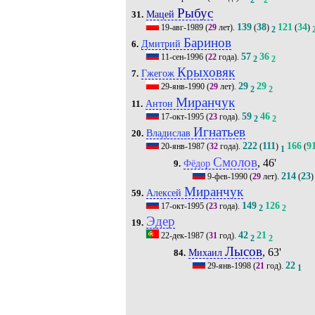
Рыбус
Мацей
31.
139
38
121
34
19-авг-1989
(
29
лет).
(
)
(
)
2
Баринов
Дмитрий
6.
57
36
11-сен-1996
(
22
года).
2
2
Крыховяк
Гжегож
7.
29
29
29-янв-1990
(
29
лет).
2
2
Миранчук
Антон
11.
59
46
17-окт-1995
(
23
года).
2
2
Игнатьев
Владислав
20.
222
111
166
9
20-янв-1987
(
32
года).
(
)
(
1
Смолов
, 46'
Фёдор
9.
214
23
9-фев-1990
(
29
лет).
(
)
Миранчук
Алексей
59.
149
126
17-окт-1995
(
23
года).
2
2
Эдер
19.
42
21
22-дек-1987
(
31
год).
2
2
Лысов
, 63'
Михаил
84.
22
29-янв-1998
(
21
год).
1