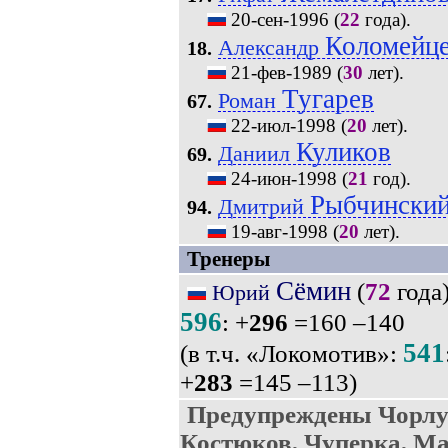
20-сен-1996
(
22
года).
Коломейц
Александр
18.
21-фев-1989
(
30
лет).
Тугарев
Роман
67.
22-июл-1998
(
20
лет).
Куликов
Даниил
69.
24-июн-1998
(
21
год).
Рыбчински
Дмитрий
94.
19-авг-1998
(
20
лет).
Тренеры
Сёмин
(
72
года)
Юрий
596
: +
296
=160 –140
541
(в т.ч. «Локомотив»:
+
283
=145 –113)
Предупреждены Чорлу
Костюков, Чуперка, Ма