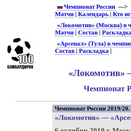
Чемпионат России
—>
Матчи
|
Календарь
|
Кто и
«Локомотив» (Москва) в 
Матчи
|
Состав
|
Раскладк
«Арсенал» (Тула) в чемпи
Состав
|
Раскладка
|
«Локомотив» –
Чемпионат Р
Чемпионат России 2019/20. 
«Локомотив»
—
«Арсе
6 октября 2019 г.
Моск