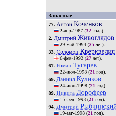
Запасные
Коченков
Антон
77.
2-апр-1987
(
32
года).
Живоглядов
Дмитрий
2.
29-май-1994
(
25
лет).
Кверквелия
Соломон
33.
6-фев-1992
(
27
лет).
Тугарев
Роман
67.
22-июл-1998
(
21
год).
Куликов
Даниил
69.
24-июн-1998
(
21
год).
Дорофеев
Никита
89.
15-фев-1998
(
21
год).
Рыбчински
Дмитрий
94.
19-авг-1998
(
21
год).