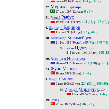
163
160
5-фев-1986
(
33
года).
12
12
Мурило
Серкейра
27.
9
7
27-мар-1997
(
22
года).
9
7
Рыбус
Мацей
31.
145
44
127
40
19-авг-1989
(
30
лет).
(
)
(
)
8
Баринов
Дмитрий
6.
67
46
11-сен-1996
(
23
года).
12
12
Коломейцев
Александр
18.
209
71
178
43
21-фев-1989
(
30
лет).
(
)
(
)
5
Идову
, 86'
Брайан
3.
105
1
18-май-1992
(
27
лет).
(
Игнатьев
Владислав
20.
231
120
175
20-янв-1987
(
32
года).
(
)
(
10
Жуан Марью
23.
5
4
19-янв-1993
(
26
лет).
5
4
Смолов
Фёдор
9.
224
33
159
26
9-фев-1990
(
29
лет).
(
)
(
)
11
Миранчук
, 20'
Алексей
59.
156
17-окт-1995
(
23
года).
9
Эдер
19.
46
23
22-дек-1987
(
31
год).
6
4