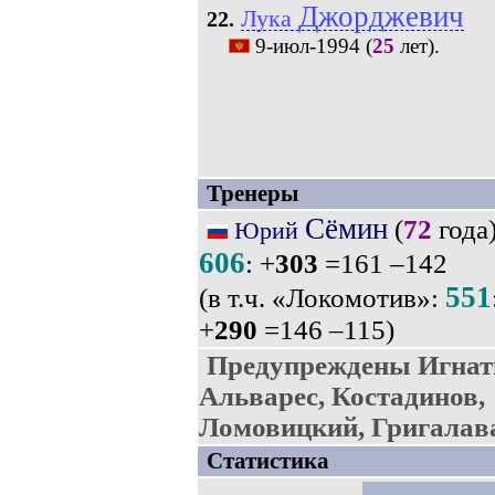
Джорджевич
Лука
22.
9-июл-1994
(
25
лет).
Тренеры
Сёмин
(
72
года)
Юрий
606
: +
303
=161 –142
551
(в т.ч. «Локомотив»:
+
290
=146 –115)
Предупреждены Игнат
Альварес, Костадинов,
Ломовицкий, Григалав
Статистика