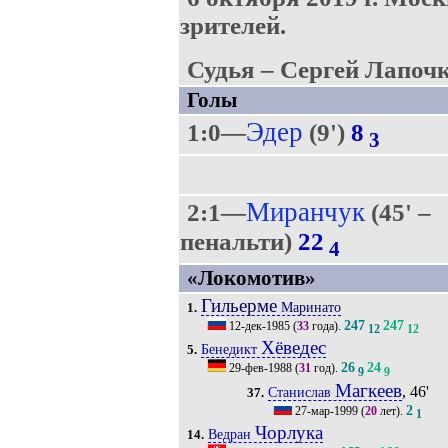
зрителей.
Судья – Сергей Лапочк
Голы
Эдер
1:0—
(9')
8
3
Миранчук
2:1—
(45' –
пенальти)
22
4
«Локомотив»
Гильерме
Маринато
1.
247
247
12-дек-1985
(
33
года).
12
12
Хёведес
Бенедикт
5.
26
24
29-фев-1988
(
31
год).
9
9
Магкеев
, 46'
Станислав
37.
2
27-мар-1999
(
20
лет).
1
Чорлука
Ведран
14.