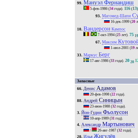
Мануэл Фернандиш
99.
116
13
5-фев-1986
(
34
года).
(
С
Магомед-Шапи
93.
16-дек-1999
(
20
л
Вандерсон
Кампос
10.
75
/
7-окт-1994
(
25
лет).
1
Кутово
Максим
67.
1-июл-2001
(
19
л
Берг
Маркус
33.
20
1
17-авг-1986
(
33
года).
20
Запасные
Адамов
Денис
66.
20-фев-1998
(
22
года).
Синицын
Андрей
88.
23-июн-1988
(
32
года).
Фьолусон
Йон-Гудни
3.
10-апр-1989
(
31
год).
Мартынович
Александр
4.
/
26-авг-1987
(
32
года).
Жигулёв
Илья
20.