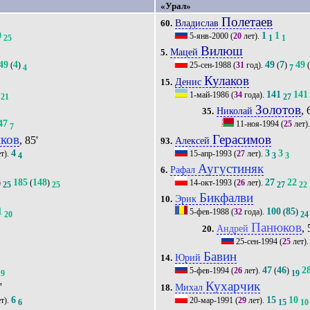
«Урал»
Полетаев
Владислав
60.
0
1
1
5-янв-2000
(
20
лет).
25
1
1
Вилюш
Мацей
5.
49
4
49
7
49
(
)
25-сен-1988
(
31
год).
(
)
4
7
Кулаков
Денис
15.
141
141
1-май-1986
(
34
года).
21
27
Золотов
, 
Николай
35.
47
11-ноя-1994
(
25
лет)
7
ков
Герасимов
, 85'
Алексей
93.
4
3
3
т).
15-апр-1993
(
27
лет).
4
3
3
Аугустиняк
Рафал
6.
185
148
27
22
)
(
)
14-окт-1993
(
26
лет).
25
25
27
22
Бикфалви
Эрик
10.
1
100
85
5-фев-1988
(
32
года).
(
)
20
24
Панюков
, 
Андрей
20.
25-сен-1994
(
25
лет)
Бавин
Юрий
14.
47
46
2
5-фев-1994
(
26
лет).
(
)
9
19
Кухарчик
'
Михал
18.
6
15
10
т).
20-мар-1991
(
29
лет).
6
15
10