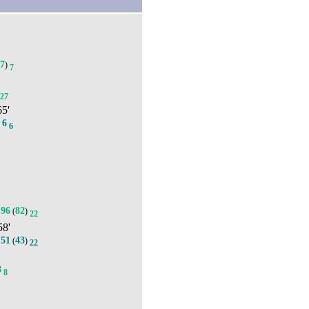
7
(
)
7
27
65'
6
.
6
96
82
(
)
22
58'
51
43
.
(
)
22
8
8