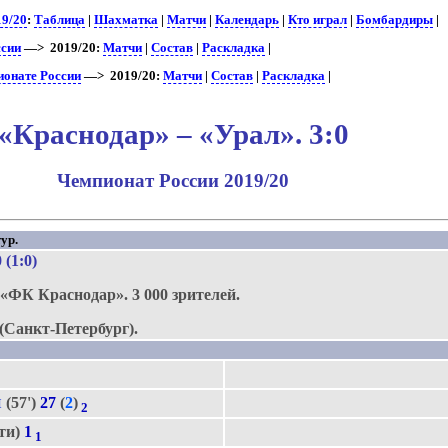
19/20
:
Таблица
|
Шахматка
|
Матчи
|
Календарь
|
Кто играл
|
Бомбардиры
|
ссии
—> 2019/20:
Матчи
|
Состав
|
Раскладка
|
ионате России
—> 2019/20:
Матчи
|
Состав
|
Раскладка
|
«Краснодар» – «Урал». 3:0
Чемпионат России 2019/20
ур.
0 (1:0)
.
«ФК Краснодар».
3 000 зрителей.
(Санкт-Петербург).
ш
(57')
27
(
2
)
2
ьти)
1
1