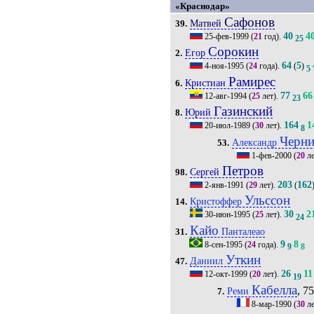
«Краснодар»
Сафонов
Матвей
39.
40
4
25-фев-1999
(
21
год).
25
Сорокин
Егор
2.
64
5
4-ноя-1995
(
24
года).
(
)
5
Рамирес
Кристиан
6.
77
66
12-авг-1994
(
25
лет).
23
Газинский
Юрий
8.
164
1
20-июл-1989
(
30
лет).
8
Черни
Александр
53.
1-фев-2000
(
20
ле
Петров
Сергей
98.
203
162
2-янв-1991
(
29
лет).
(
Ульссон
Кристоффер
14.
30
2
30-июн-1995
(
25
лет).
24
Кайо
Панталеао
31.
9
8
8-сен-1995
(
24
года).
9
8
Уткин
Даниил
47.
26
11
12-окт-1999
(
20
лет).
19
Кабелла
, 75
Реми
7.
8-мар-1990
(
30
ле