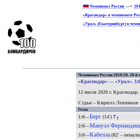
Чемпионат России
—>
20
«Краснодар» в чемпионате Ро
«Урал» (Екатеринбург) в чемп
Чемпионат России 2019/20. 28-й т
«Краснодар»
—
«Урал»
. 3:
12 июля 2020 г.
Краснодар
Судья – Кирилл Левников 
Голы
Берг
1:0—
(14')
7
7
Мануэл Фернанди
2:0—
Кабелла
3:0—
(82' – пенал