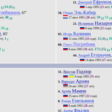
Ефремов
Дмитрий
11.
94
8
)
(
)
1-апр-1995
(
25
лет).
13
8
улейманов
Эль-Кабир
, 67'
Отман
58.
48
59
53
ет).
17-июл-1991
(
28
лет).
24
21
1
Насыро
Исламжан
21.
56
8-апр-1998
(
22
года)
9
18
й
Калинин
, 85'
Игорь
95.
1
12
4
1
ет).
11-ноя-1995
(
24
года).
(
)
1
4
Погребняк
Павел
88.
2
173
25
8-ноя-1983
(
36
лет).
(
)
12
14
Егорычев
Андрей
44.
14-фев-1993
(
27
лет)
Годзюр
Ярослав
31.
/
6-мар-1985
(
35
лет).
Ароян
Вараздат
3.
24-авг-1992
(
27
лет).
Мамин
Артём
4.
25-июл-1997
(
22
года).
Емельянов
Роман
8.
8-май-1992
(
28
лет).
Фидлер
Артём
57.