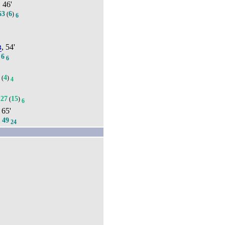
, 46'
63
6
(
)
6
9
в
, 54'
6
.
6
0
4
(
)
4
127
15
(
)
6
, 65'
49
.
24