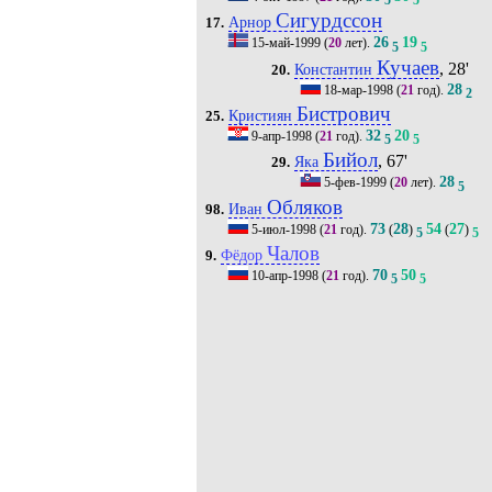
5
5
Сигурдссон
Арнор
17.
26
19
15-май-1999
(
20
лет).
5
5
Кучаев
, 28'
Константин
20.
28
18-мар-1998
(
21
год).
2
Бистрович
Кристиян
25.
32
20
9-апр-1998
(
21
год).
5
5
Бийол
, 67'
Яка
29.
28
5-фев-1999
(
20
лет).
5
Обляков
Иван
98.
73
28
54
27
5-июл-1998
(
21
год).
(
)
(
)
5
5
Чалов
Фёдор
9.
70
50
10-апр-1998
(
21
год).
5
5