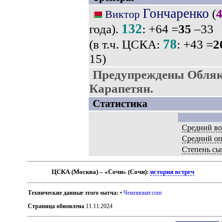
Гончаренко
(
Виктор
132
года).
: +64 =
35
–33
78
(в т.ч. ЦСКА:
: +43 =
2
15)
Предупреждены Обляк
Карапетян.
Статистика
Средний во
Средний о
Степень сы
ЦСКА (Москва) – «Сочи» (Сочи):
история встреч
Технические данные этого матча:
•
Чемпионат.com
Страница обновлена
11.11.2024