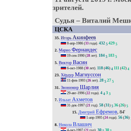
зрителей.
Судья – Виталий Мешк
ЦСКА
Акинфеев
Игорь
35.
432
429
8-апр-1986
(
33
года).
5
5
Фернандес
Марио
2.
184
183
19-сен-1990
(
28
лет).
5
5
Васин
Виктор
5.
118
46
111
42
6-окт-1988
(
30
лет).
(
)
(
)
4
4
Магнуссон
Хёрдур
23.
28
27
11-фев-1993
(
26
лет).
5
5
Шарлия
Звонимир
31.
4
3
29-авг-1996
(
22
года).
4
3
Ахметов
Ильзат
7.
58
31
36
26
31-дек-1997
(
21
год).
(
)
(
)
5
5
Ефремов
, 84'
Дмитрий
15.
56
36
1-апр-1995
(
24
года).
(
)
Влашич
Никола
8.
30
30
4-окт-1997
(
21
год).