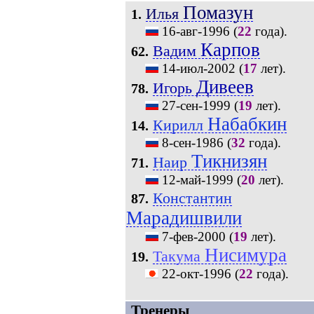
Помазун
Илья
1.
16-авг-1996
(
22
года).
Карпов
Вадим
62.
14-июл-2002
(
17
лет).
Дивеев
Игорь
78.
27-сен-1999
(
19
лет).
Набабкин
Кирилл
14.
8-сен-1986
(
32
года).
Тикнизян
Наир
71.
12-май-1999
(
20
лет).
Константин
87.
Марадишвили
7-фев-2000
(
19
лет).
Нисимура
Такума
19.
22-окт-1996
(
22
года).
Тренеры