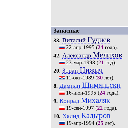
Запасные
Гудиев
Виталий
33.
22-апр-1995
(
24
года).
Мелихов
Александр
42.
23-мар-1998
(
21
год).
Нижич
Зоран
20.
11-окт-1989
(
30
лет).
Шиманьски
Дамиан
8.
16-июн-1995
(
24
года).
Михаляк
Конрад
9.
19-сен-1997
(
22
года).
Кадыров
Халид
10.
19-апр-1994
(
25
лет).