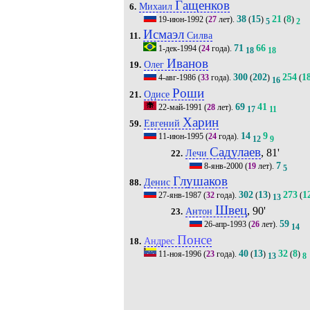
Гащенков
Михаил
6.
38
15
21
8
19-июн-1992
(
27
лет).
(
)
(
)
5
2
Исмаэл
Силва
11.
71
66
1-дек-1994
(
24
года).
18
18
Иванов
Олег
19.
300
202
254
1
4-авг-1986
(
33
года).
(
)
(
16
Роши
Одисе
21.
69
41
22-май-1991
(
28
лет).
17
11
Харин
Евгений
59.
14
9
11-июн-1995
(
24
года).
12
9
Садулаев
, 81'
Лечи
22.
7
8-янв-2000
(
19
лет).
5
Глушаков
Денис
88.
302
13
273
1
27-янв-1987
(
32
года).
(
)
(
13
Швец
, 90'
Антон
23.
59
26-апр-1993
(
26
лет).
14
Понсе
Андрес
18.
40
13
32
8
11-ноя-1996
(
23
года).
(
)
(
)
13
8