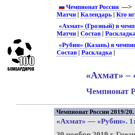
Чемпионат России
—>
Матчи
|
Календарь
|
Кто и
«Ахмат» (Грозный) в чемп
Матчи
|
Состав
|
Раскладк
«Рубин» (Казань) в чемпи
Состав
|
Раскладка
|
«Ахмат» – 
Чемпионат Р
Чемпионат России 2019/20. 
«Ахмат»
—
«Рубин»
. 1
30 ноября 2019 г.
Гроз