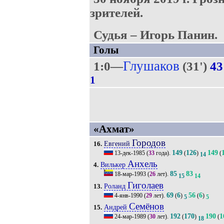
зрителей.
Судья – Игорь Панин.
Голы
Глушаков
1:0—
(31')
43
1
«Ахмат»
Городов
Евгений
16.
149
126
149
13-дек-1985
(
33
года).
(
)
(
14
Анхель
Вилькер
4.
85
83
18-мар-1993
(
26
лет).
15
14
Гиголаев
Роланд
13.
69
6
56
6
4-янв-1990
(
29
лет).
(
)
(
)
5
5
Семёнов
Андрей
15.
192
170
190
1
24-мар-1989
(
30
лет).
(
)
(
18