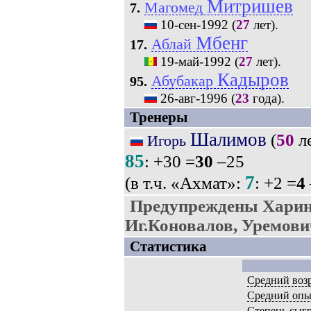
Митришев
Магомед
7.
10-сен-1992
(
27
лет).
Мбенг
Аблай
17.
19-май-1992
(
27
лет).
Кадыров
Абубакар
95.
26-авг-1996
(
23
года).
Тренеры
Шалимов
(
50
ле
Игорь
85
: +30 =
30
–25
7
(в т.ч. «Ахмат»:
: +2 =
4
Предупреждены Харин
Иг.Коновалов, Уремови
Статистика
Средний воз
Средний опы
Степень сыг