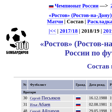
Чемпионат России
—>
«Ростов» (Ростов-на-Дону)
Матчи
| Состав |
Раскладк
|<<
|
2017/18
| 2018/19 |
201
«Ростов» (Ростов-н
России по фу
Состав
№
Футболист
Гражд.
Дата рожд.
Р
Вратари
Песьяков
30
16.12.1988
1
Сергей
Абаев
31
02.08.1981
1
Илья
Айдаров
48
29.05.1998
1
Сергей