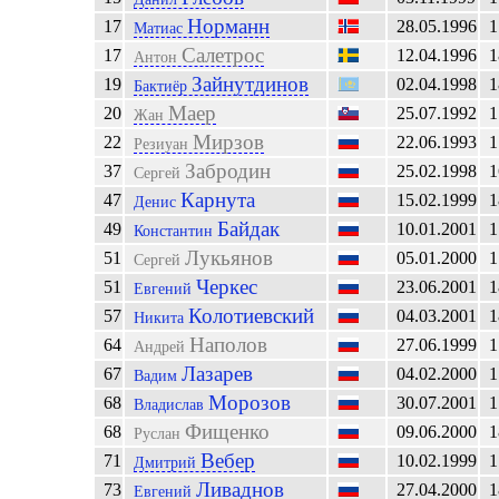
Норманн
17
28.05.1996
1
Матиас
Салетрос
17
12.04.1996
1
Антон
Зайнутдинов
19
02.04.1998
1
Бактиёр
Маер
20
25.07.1992
1
Жан
Мирзов
22
22.06.1993
1
Резиуан
Забродин
37
25.02.1998
1
Сергей
Карнута
47
15.02.1999
1
Денис
Байдак
49
10.01.2001
1
Константин
Лукьянов
51
05.01.2000
1
Сергей
Черкес
51
23.06.2001
1
Евгений
Колотиевский
57
04.03.2001
1
Никита
Наполов
64
27.06.1999
1
Андрей
Лазарев
67
04.02.2000
1
Вадим
Морозов
68
30.07.2001
1
Владислав
Фищенко
68
09.06.2000
1
Руслан
Вебер
71
10.02.1999
1
Дмитрий
Ливаднов
73
27.04.2000
1
Евгений