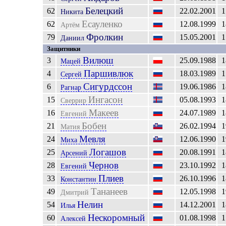
Белецкий
62
22.02.2001
1
Никита
Есауленко
62
12.08.1999
1
Артём
Фролкин
79
15.05.2001
1
Даниил
Защитники
Вилюш
3
25.09.1988
1
Мацей
Паршивлюк
4
18.03.1989
1
Сергей
Сигурдссон
6
19.06.1986
1
Рагнар
Ингасон
15
05.08.1993
1
Сверрир
Макеев
16
24.07.1989
1
Евгений
Бобен
21
26.02.1994
1
Матия
Мевля
24
12.06.1990
1
Миха
Логашов
25
20.08.1991
1
Арсений
Чернов
28
23.10.1992
1
Евгений
Плиев
33
26.10.1996
1
Константин
Тананеев
49
12.05.1998
1
Дмитрий
Нелин
54
14.12.2001
1
Илья
Нескоромный
60
01.08.1998
1
Алексей