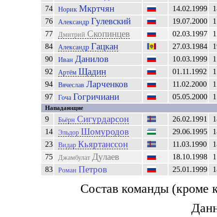
Мкртчян
74
14.02.1999
1
Норик
Гулевский
76
19.07.2000
1
Александр
Скопинцев
77
02.03.1997
1
Дмитрий
Гацкан
84
27.03.1984
1
Александр
Данилов
90
10.03.1999
1
Иван
Щадин
92
01.11.1992
1
Артём
Ларченков
94
11.02.2000
1
Вячеслав
Гогричиани
97
05.05.2000
1
Гоча
Нападающие
Сигурдарсон
9
26.02.1991
1
Бьёрн
Шомуродов
14
29.06.1995
1
Эльдор
Кьяртанссон
23
11.03.1990
1
Видар
Дулаев
75
18.10.1998
1
Джамбулат
Петров
83
25.01.1999
1
Роман
Состав команды (кроме 
Данн