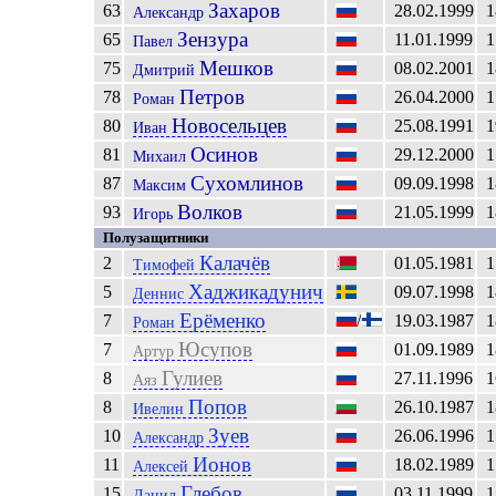
Захаров
63
28.02.1999
1
Александр
Зензура
65
11.01.1999
1
Павел
Мешков
75
08.02.2001
1
Дмитрий
Петров
78
26.04.2000
1
Роман
Новосельцев
80
25.08.1991
1
Иван
Осинов
81
29.12.2000
1
Михаил
Сухомлинов
87
09.09.1998
1
Максим
Волков
93
21.05.1999
1
Игорь
Полузащитники
Калачёв
2
01.05.1981
1
Тимофей
Хаджикадунич
5
09.07.1998
1
Деннис
Ерёменко
7
/
19.03.1987
1
Роман
Юсупов
7
01.09.1989
1
Артур
Гулиев
8
27.11.1996
1
Аяз
Попов
8
26.10.1987
1
Ивелин
Зуев
10
26.06.1996
1
Александр
Ионов
11
18.02.1989
1
Алексей
Глебов
15
03.11.1999
1
Данил