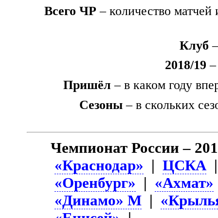
Всего ЧР
– количество матчей 
Клуб
–
2018/19
– 
Пришёл
– в каком году впе
Сезоны
– в скольких сез
Чемпионат России – 201
«Краснодар»
|
ЦСКА
«Оренбург»
|
«Ахмат»
«Динамо» М
|
«Крылья
«Енисей»
|