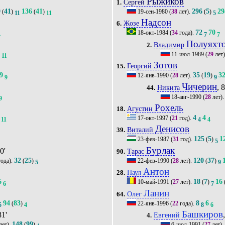
Рыжиков
Сергей
1.
9
41
136
41
296
5
29
(
)
(
)
19-сен-1980
(
38
лет).
(
)
11
11
5
Надсон
Жозе
6.
72
70
18-окт-1984
(
34
года).
4
7
7
Полуяхт
Владимир
2.
1
11-июл-1989
(
29
лет
11
Зотов
Георгий
15.
9
35
19
3
12-янв-1990
(
28
лет).
(
)
9
9
Чичерин
, 
Никита
44.
18-авг-1990
(
28
лет)
9
Рохель
Агустин
18.
4
4
17-окт-1997
(
21
год).
11
4
4
Денисов
Виталий
39.
125
5
1
23-фев-1987
(
31
год).
(
)
5
Бурлак
70'
Тарас
90.
32
25
120
37
ода).
(
)
22-фев-1990
(
28
лет).
(
)
5
9
Антон
Паул
28.
6
18
7
16
10-май-1991
(
27
лет).
(
)
6
7
Ланин
Олег
64.
94
83
8
6
(
)
22-янв-1996
(
22
года).
5
4
8
6
Башкиров
81'
Евгений
4.
148
99
лет).
(
)
6-июл-1991
(
27
лет).