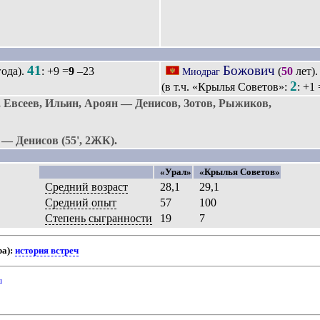
41
Божович
ода).
: +9 =
9
–23
(
50
лет)
Миодраг
2
(в т.ч. «Крылья Советов»:
: +1 
Евсеев, Ильин, Ароян — Денисов, Зотов, Рыжиков,
 — Денисов (55', 2ЖК).
«Урал»
«Крылья Советов»
Средний возраст
28,1
29,1
Средний опыт
57
100
Степень сыгранности
19
7
ра):
история встреч
u