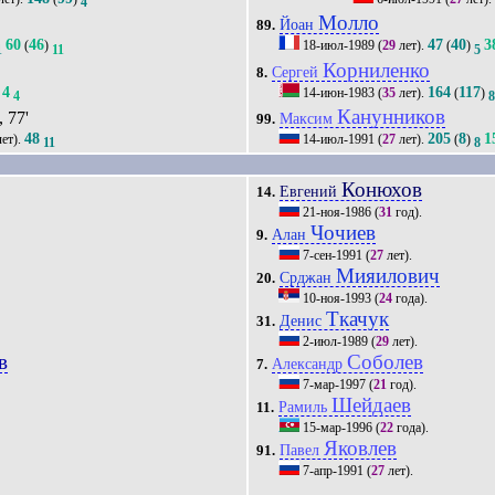
4
Молло
Йоан
89.
60
46
47
40
3
(
)
18-июл-1989
(
29
лет).
(
)
1
11
5
Корниленко
Сергей
8.
4
164
117
14-июн-1983
(
35
лет).
(
)
4
Канунников
, 77'
Максим
99.
48
205
8
1
ет).
14-июл-1991
(
27
лет).
(
)
11
8
Конюхов
Евгений
14.
21-ноя-1986
(
31
год).
Чочиев
Алан
9.
7-сен-1991
(
27
лет).
Мияилович
Срджан
20.
10-ноя-1993
(
24
года).
Ткачук
Денис
31.
2-июл-1989
(
29
лет).
в
Соболев
Александр
7.
7-мар-1997
(
21
год).
Шейдаев
Рамиль
11.
15-мар-1996
(
22
года).
Яковлев
Павел
91.
7-апр-1991
(
27
лет).