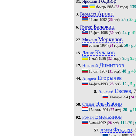
Годзюр
Ярослав
31.
13
/
6-мар-1985
(
33
года).
Ароян
Вараздат
3.
25
23
24-авг-1992
(
26
лет).
5
Балажиц
Грегор
6.
42
4
12-фев-1988
(
30
лет).
11
Меркулов
Михаил
27.
50
3
26-янв-1994
(
24
года).
10
Кулаков
Денис
15.
95
95
1-май-1986
(
32
года).
9
Димитров
Николай
17.
48
48
15-окт-1987
(
31
год).
11
Егорычев
Андрей
44.
12
5
14-фев-1993
(
25
лет).
7
3
Евсеев
, 
Алексей
8.
30-мар-1994
(
24
г
Эль-Кабир
Отман
58.
20
1
17-июл-1991
(
27
лет).
10
Емельянов
Роман
92.
112
91
8-май-1992
(
26
лет).
(
)
Фидлер
, 
Артём
57.
14-июл-1983
(
35