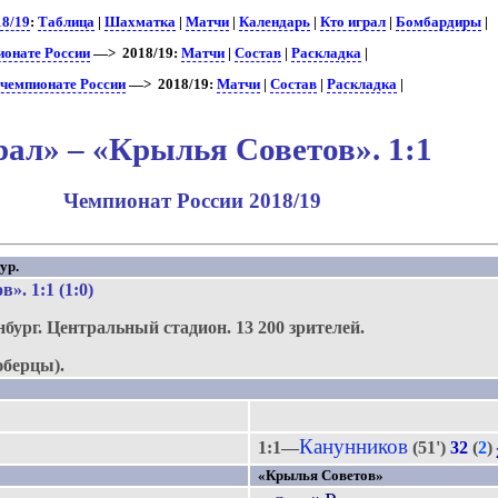
18/19
:
Таблица
|
Шахматка
|
Матчи
|
Календарь
|
Кто играл
|
Бомбардиры
|
ионате России
—> 2018/19:
Матчи
|
Состав
|
Раскладка
|
 чемпионате России
—> 2018/19:
Матчи
|
Состав
|
Раскладка
|
рал» – «Крылья Советов». 1:1
Чемпионат России 2018/19
ур.
ов»
. 1:1 (1:0)
нбург.
Центральный стадион.
13 200 зрителей.
юберцы).
Канунников
1:1—
(51')
32
(
2
)
«Крылья Советов»