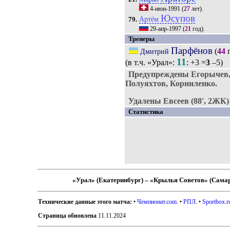
4-июн-1991
(
27
лет).
Юсупов
Артём
79.
29-апр-1997
(
21
год).
Тренеры
Парфёнов
(
44
г
Дмитрий
11
(в т.ч. «Урал»:
: +3 =
3
–5)
Предупреждены Егорычев, 
Полуяхтов, Корниленко.
Удалены Евсеев (88', 2ЖК)
Статистика
«Урал» (Екатеринбург) – «Крылья Советов» (Сама
Технические данные этого матча:
•
Чемпионат.com
. •
РПЛ
. •
Sportbox.r
Страница обновлена
11.11.2024