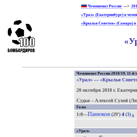
Чемпионат России
—>
20
«Урал» (Екатеринбург) в чемп
«Крылья Советов» (Самара) в
«У
Чемпионат России 2018/19. 11-й т
«Урал»
—
«Крылья Совет
20 октября 2018 г.
Екатери
Судья – Алексей Сухой (Л
Голы
Панюков
1:0—
(29')
4
(
3
)
3
«Урал»