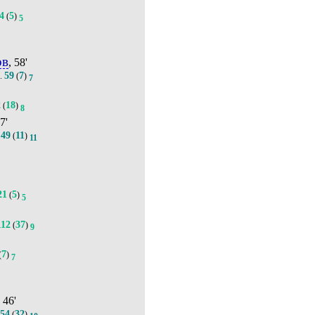
4
5
(
)
5
ов
, 58'
59
7
).
(
)
7
2
18
(
)
8
87'
49
11
.
(
)
11
21
5
(
)
5
112
37
(
)
9
7
(
)
7
, 46'
54
32
(
)