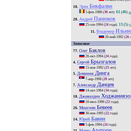
Бикфалви
Эрик
10.
61
46
5-фев-1988
(
30
лет).
(
)
1
Панюков
Андрей
20.
13
5
25-сен-1994
(
24
года).
(
)
5
Ильин
Владимир
11.
20-май-1992
(
26
л
Запасные
Баклов
Олег
77.
20-окт-1994
(
24
года).
Брызгалов
Сергей
4.
15-ноя-1992
(
25
лет).
Динга
Доминик
5.
7-апр-1998
(
20
лет).
Данцев
Александр
7.
14-окт-1984
(
34
года).
Ходжаниязо
Джамалдин
18.
18-июл-1996
(
22
года).
Бевеев
Мингиян
26.
30-ноя-1995
(
22
года).
Бавин
Юрий
14.
5-фев-1994
(
24
года).
Араторе
Марко
21.