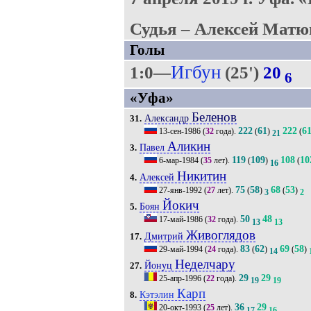
Судья – Алексей Матю
Голы
Игбун
1:0—
(25')
20
6
«Уфа»
Беленов
Александр
31.
222
61
222
6
13-сен-1986
(
32
года).
(
)
(
21
Аликин
Павел
3.
119
109
108
10
6-мар-1984
(
35
лет).
(
)
(
16
Никитин
Алексей
4.
75
58
68
53
27-янв-1992
(
27
лет).
(
)
(
)
3
2
Йокич
Боян
5.
50
48
17-май-1986
(
32
года).
13
13
Живоглядов
Дмитрий
17.
83
62
69
58
29-май-1994
(
24
года).
(
)
(
)
14
Неделчару
Йонуц
27.
29
29
25-апр-1996
(
22
года).
19
19
Карп
Кэтэлин
8.
36
29
20-окт-1993
(
25
лет).
17
16