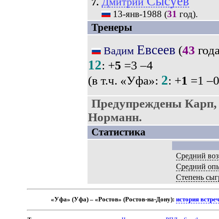
Сысуев
Дмитрий
7.
13-янв-1988
(
31
год).
Тренеры
Евсеев
(
43
года
Вадим
12
: +
5
=3 –4
2
(в т.ч. «Уфа»:
: +
1
=1 –0
Предупреждены Карп,
Норманн.
Статистика
Средний воз
Средний оп
Степень сыг
«Уфа» (Уфа) – «Ростов» (Ростов-на-Дону):
история встре