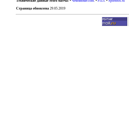
Технические данные этого матча:
•
Чемпионат.com
. •
РПЛ
. •
Sportbox.ru
Страница обновлена
29.05.2019