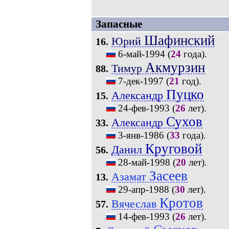
Запасные
Шафинский
Юрий
16.
6-май-1994
(
24
года).
Акмурзин
Тимур
88.
7-дек-1997
(
21
год).
Пуцко
Александр
15.
24-фев-1993
(
26
лет).
Сухов
Александр
33.
3-янв-1986
(
33
года).
Круговой
Данил
56.
28-май-1998
(
20
лет).
Засеев
Азамат
13.
29-апр-1988
(
30
лет).
Кротов
Вячеслав
57.
14-фев-1993
(
26
лет).