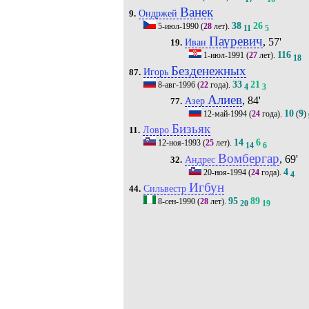
Ванек
Ондржей
9.
38
26
5-июл-1990
(
28
лет).
11
5
Пауревич
, 57'
Иван
19.
116
1-июл-1991
(
27
лет).
18
Безденежных
Игорь
87.
33
21
8-авг-1996
(
22
года).
4
3
Алиев
, 84'
Азер
77.
10
9
12-май-1994
(
24
года).
(
)
Бизьяк
Ловро
11.
14
6
12-ноя-1993
(
25
лет).
14
6
Вомбергар
, 69'
Андрес
32.
4
20-ноя-1994
(
24
года).
4
Игбун
Сильвестр
44.
95
89
8-сен-1990
(
28
лет).
20
19