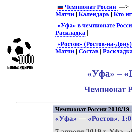
Чемпионат России
—>
Матчи
|
Календарь
|
Кто и
«Уфа» в чемпионате Росс
Раскладка
|
«Ростов» (Ростов-на-Дону)
Матчи
|
Состав
|
Раскладк
«Уфа» – «Р
Чемпионат Р
Чемпионат России 2018/19. 
«Уфа»
—
«Ростов»
. 1:0
7 апреля 2019 г.
Уфа.
«