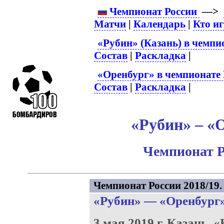
Чемпионат России
—>
Матчи
|
Календарь
|
Кто и
«Рубин» (Казань) в чемпи
Состав
|
Раскладка
|
«Оренбург» в чемпионате 
Состав
|
Раскладка
|
«Рубин» – «О
Чемпионат Р
Чемпионат России 2018/19. 
«Рубин»
—
«Оренбург
3 мая 2019 г.
Казань.
«