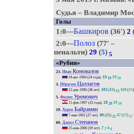
Судья – Владимир Мос
Голы
Башкиров
1:0—
(36')
2
Полоз
2:0—
(77' –
пенальти)
29
(
5
)
5
«Рубин»
Коновалов
Иван
23.
19
19
18-авг-1994
(
24
года).
19
19
Цаллагов
Ибрагим
3.
183
15
169
15
12-дек-1990
(
28
лет).
(
)
(
)
15
Уремович
Филип
5.
20
19
11-фев-1997
(
22
года).
20
19
Байрамян
Хорен
19.
80
21
47
17
7-янв-1992
(
27
лет).
(
)
(
)
21
17
Степанов
Данил
69.
7
4
25-янв-2000
(
19
лет).
7
4