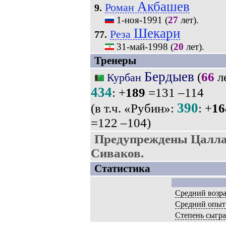
Акбашев
Роман
9.
1-ноя-1991
(
27
лет).
Шекари
Реза
77.
31-май-1998
(
20
лет).
Тренеры
Бердыев
(
66
ле
Курбан
434
: +
189
=131 –114
390
(в т.ч. «Рубин»:
: +
16
=122 –104)
Предупреждены Цалла
Сиваков.
Статистика
Средний возра
Средний опыт
Степень сыгр