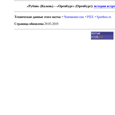
«Рубин» (Казань) – «Оренбург» (Оренбург):
история встр
Технические данные этого матча:
•
Чемпионат.com
. •
РПЛ
. •
Sportbox.ru
Страница обновлена
29.05.2019