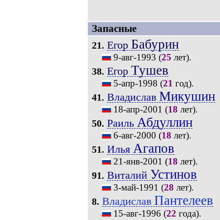
Запасные
Бабурин
Егор
21.
9-авг-1993
(
25
лет).
Тушев
Егор
38.
5-апр-1998
(
21
год).
Микушин
Владислав
41.
18-апр-2001
(
18
лет).
Абдуллин
Раиль
50.
6-авг-2000
(
18
лет).
Агапов
Илья
51.
21-янв-2001
(
18
лет).
Устинов
Виталий
91.
3-май-1991
(
28
лет).
Пантелеев
Владислав
8.
15-авг-1996
(
22
года).