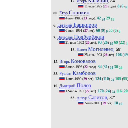
Калинин
, 84'
Игорь
12.
8
6
11-ноя-1995
(
23
года).
(
)
6
Сорокин
Егор
80.
42
29
4-ноя-1995
(
23
года).
24
18
Башкиров
Евгений
6.
68
9
55
6
6-июл-1991
(
27
лет).
(
)
(
)
9
6
Подберёзкин
Вячеслав
7.
93
26
69
22
21-июн-1992
(
26
лет).
(
)
(
)
19
1
Могилевец
, 69'
Павел
18.
106
49
25-янв-1993
(
26
лет).
(
Коновалов
Игорь
15.
34
31
30
8-июл-1996
(
22
года).
(
)
24
24
Камболов
Руслан
88.
124
110
105
95
1-янв-1990
(
29
лет).
(
)
(
24
Полоз
Дмитрий
10.
170
24
116
20
12-июл-1991
(
27
лет).
(
)
(
24
Сагитов
, 87'
Артур
65.
10
7-янв-2000
(
19
лет).
10