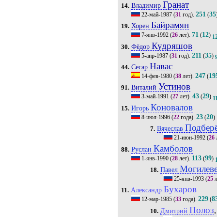
Гранат
Владимир
14.
251
35
22-май-1987
(
31
год).
(
Байрамян
Хорен
19.
71
12
7-янв-1992
(
26
лет).
(
)
1
Кудряшов
Фёдор
30.
211
35
5-апр-1987
(
31
год).
(
)
Навас
Сесар
44.
247
19
14-фев-1980
(
38
лет).
(
Устинов
Виталий
91.
43
29
3-май-1991
(
27
лет).
(
)
1
Коновалов
Игорь
15.
23
20
8-июл-1996
(
22
года).
(
)
Подбер
Вячеслав
7.
21-июн-1992
(
26
Камболов
Руслан
88.
113
99
1-янв-1990
(
28
лет).
(
)
Могилев
Павел
18.
25-янв-1993
(
25
л
Бухаров
Александр
11.
229
8
12-мар-1985
(
33
года).
(
Полоз
,
Дмитрий
10.