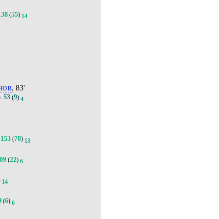
138
55
(
)
14
нов
, 83'
53
9
).
(
)
4
153
78
(
)
13
09
22
(
)
6
8
14
9
6
(
)
6