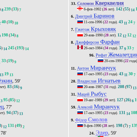
Кверквелия
Соломон
33.
239
33
142
55
)
(
)
6-фев-1992
(
26
лет).
(
)
8
7
14
Баринов
Дмитрий
6.
40
10
43
24
(
)
11-сен-1996
(
22
года).
2
10
11
7
Крыховяк
Гжегож
7.
198
34
12
12
(
)
29-янв-1990
(
28
лет).
9
8
12
12
Фарфан
Джефферсон
8.
5
245
193
37
33
)
(
)
26-окт-1984
(
34
года).
14
14
9
7
Жемалетди
Рифат
96.
33
19
(
)
20-сен-1996
(
22
года
1
9
Миранчук
Антон
11.
19
43
30
17-окт-1995
(
23
года).
13
13
11
7
ёзкин
Игнатьев
, 59'
Владислав
20.
83
16
208
97
лет).
(
)
20-янв-1987
(
31
год).
(
)
9
13
Рыбус
Мацей
31.
95
85
127
26
1
(
)
19-авг-1989
(
29
лет).
(
)
13
12
6
ец
Миранчук
, 77'
Алексей
59.
94
37
131
10
ет).
(
)
17-окт-1995
(
23
года).
13
14
Смолов
Фёдор
9.
3
131
49
198
7
13
)
(
)
9-фев-1990
(
28
лет).
(
)
12
2
7
Эдер
 78'
, 59'
24.