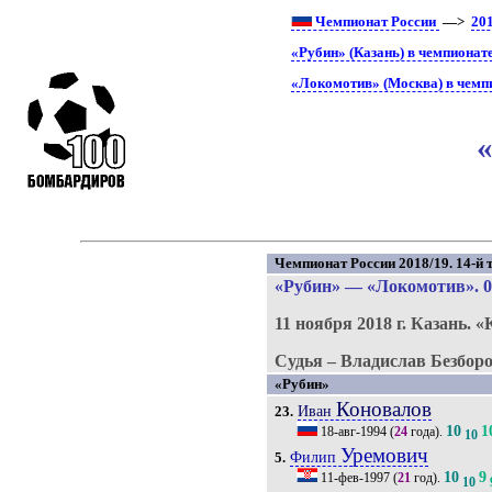
Чемпионат России
—>
20
«Рубин» (Казань) в чемпионат
«Локомотив» (Москва) в чемп
Чемпионат России 2018/19. 14-й т
«Рубин»
—
«Локомотив»
. 
11 ноября 2018 г.
Казань.
«
Судья – Владислав Безборо
«Рубин»
Коновалов
Иван
23.
10
1
18-авг-1994
(
24
года).
10
Уремович
Филип
5.
10
9
11-фев-1997
(
21
год).
10