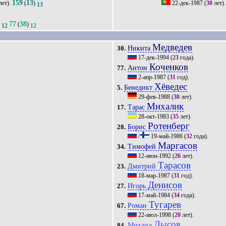
159
13
лет).
(
)
22-дек-1987
(
30
лет)
13
77
38
)
(
)
12
12
Медведев
Никита
30.
17-дек-1994
(
23
года).
Коченков
Антон
77.
2-апр-1987
(
31
год).
Хёведес
Бенедикт
5.
29-фев-1988
(
30
лет).
Михалик
Тарас
17.
28-окт-1983
(
35
лет).
Ротенберг
Борис
28.
/
19-май-1986
(
32
года).
Маргасов
Тимофей
34.
12-июн-1992
(
26
лет).
Тарасов
Дмитрий
23.
18-мар-1987
(
31
год).
Денисов
Игорь
27.
17-май-1984
(
34
года).
Тугарев
Роман
67.
22-июл-1998
(
20
лет).
Лысов
Михаил
84.