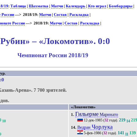
18/19
:
Таблица
|
Шахматка
|
Матчи
|
Календарь
|
Кто играл
|
Бомбардиры
|
е России
—> 2018/19:
Матчи
|
Состав
|
Раскладка
|
ионате России
—> 2018/19:
Матчи
|
Состав
|
Раскладка
|
«Рубин» – «Локомотив». 0:0
Чемпионат России 2018/19
ур.
0:0
Казань-Арена».
7 700 зрителей.
дов.
«Локомотив»
Гильерме
Маринато
1.
0
219
21
12-дек-1985
(
32
года).
10
14
Чорлука
Ведран
14.
141
139
5-фев-1986
(
32
года).
9
11