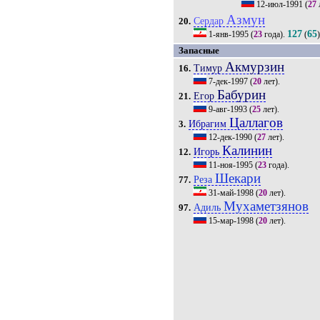
12-июл-1991
(
27
Азмун
Сердар
20.
127
65
1-янв-1995
(
23
года).
(
Запасные
Акмурзин
Тимур
16.
7-дек-1997
(
20
лет).
Бабурин
Егор
21.
9-авг-1993
(
25
лет).
Цаллагов
Ибрагим
3.
12-дек-1990
(
27
лет).
Калинин
Игорь
12.
11-ноя-1995
(
23
года).
Шекари
Реза
77.
31-май-1998
(
20
лет).
Мухаметзянов
Адиль
97.
15-мар-1998
(
20
лет).