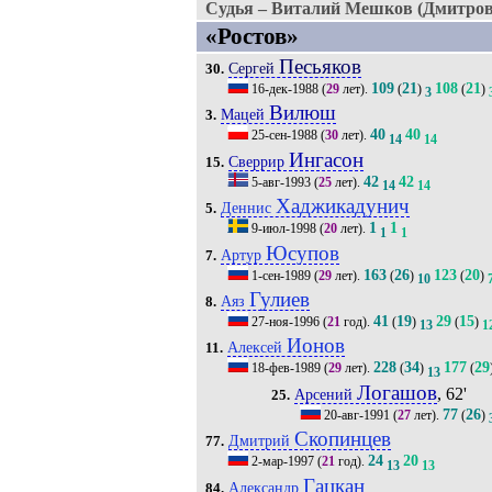
Судья – Виталий Мешков (Дмитров
«Ростов»
Песьяков
Сергей
30.
109
21
108
21
16-дек-1988
(
29
лет).
(
)
(
)
3
Вилюш
Мацей
3.
40
40
25-сен-1988
(
30
лет).
14
14
Ингасон
Сверрир
15.
42
42
5-авг-1993
(
25
лет).
14
14
Хаджикадунич
Деннис
5.
1
1
9-июл-1998
(
20
лет).
1
1
Юсупов
Артур
7.
163
26
123
20
1-сен-1989
(
29
лет).
(
)
(
)
10
Гулиев
Аяз
8.
41
19
29
15
27-ноя-1996
(
21
год).
(
)
(
)
13
1
Ионов
Алексей
11.
228
34
177
29
18-фев-1989
(
29
лет).
(
)
(
13
Логашов
, 62'
Арсений
25.
77
26
20-авг-1991
(
27
лет).
(
)
Скопинцев
Дмитрий
77.
24
20
2-мар-1997
(
21
год).
13
13
Гацкан
Александр
84.