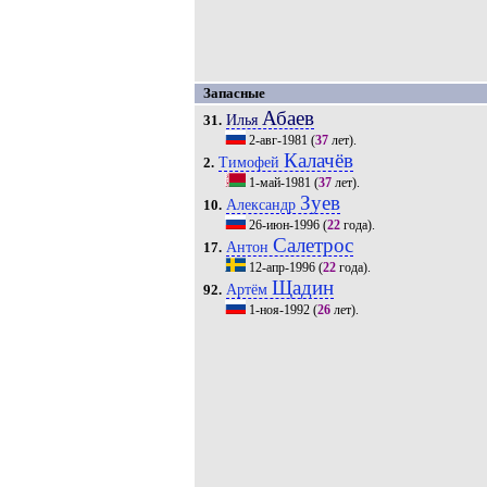
Запасные
Абаев
Илья
31.
2-авг-1981
(
37
лет).
Калачёв
Тимофей
2.
1-май-1981
(
37
лет).
Зуев
Александр
10.
26-июн-1996
(
22
года).
Салетрос
Антон
17.
12-апр-1996
(
22
года).
Щадин
Артём
92.
1-ноя-1992
(
26
лет).