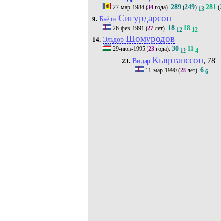
289
249
281
27-мар-1984
(
34
года).
(
)
(
13
Сигурдарсон
Бьёрн
9.
18
18
26-фев-1991
(
27
лет).
12
12
Шомуродов
Эльдор
14.
30
11
29-июн-1995
(
23
года).
12
4
Кьяртанссон
, 78'
Видар
23.
6
11-мар-1990
(
28
лет).
6