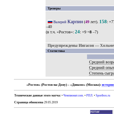
Тренеры
Карпин
158
(
49
лет).
: +7
Валерий
–40
24
(в т.ч. «Ростов»:
: +9 =
8
–7)
Предупреждены Ингасон — Хольмен
Статистика
Средний возр
Средний опы
Степень сыгр
«Ростов» (Ростов-на-Дону) – «Динамо» (Москва):
история
Технические данные этого матча:
•
Чемпионат.com
. •
РПЛ
. •
Sportbox.ru
Страница обновлена
29.05.2019