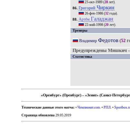
23-окт-1989
(
28
лет).
Чиркин
Григорий
86.
26-фев-1986
(
32
года).
Галаджан
Артём
88.
22-май-1998
(
20
лет).
Тренеры
Федотов
(
52
г
Владимир
Предупреждены Мишкич —
Статистика
«Оренбург» (Оренбург) – «Зенит» (Санкт-Петербург
Технические данные этого матча:
•
Чемпионат.com
. •
РПЛ
. •
Sportbox.r
Страница обновлена
29.05.2019