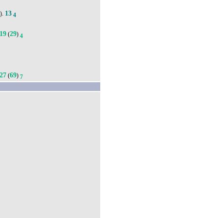
13
).
4
19
29
(
)
4
27
69
(
)
7