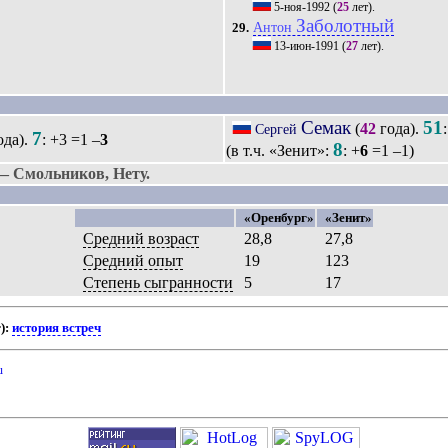
5-ноя-1992
(
25
лет).
Заболотный
Антон
29.
13-июн-1991
(
27
лет).
Семак
51
(
42
года).
Сергей
7
ода).
: +3 =1 –
3
8
(в т.ч. «Зенит»:
: +
6
=1 –1)
 Смольников, Нету.
«Оренбург»
«Зенит»
Средний возраст
28,8
27,8
Средний опыт
19
123
Степень сыгранности
5
17
):
история встреч
u