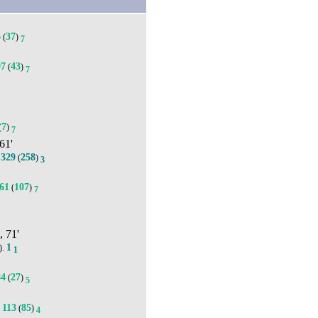
6
37
(
)
7
97
43
(
)
7
7
(
)
7
 61'
329
258
.
(
)
3
61
107
(
)
7
о
, 71'
1
).
1
84
27
(
)
5
113
85
(
)
4
4