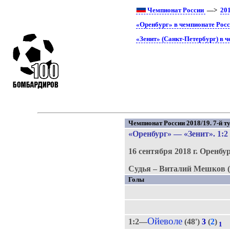
Чемпионат России
—>
20
«Оренбург» в чемпионате Рос
«Зенит» (Санкт-Петербург) в 
Чемпионат России 2018/19. 7-й ту
«Оренбург»
—
«Зенит»
. 1:2
16 сентября 2018 г.
Оренбур
Судья – Виталий Мешков (
Голы
Ойеволе
1:2—
(48')
3
(
2
)
1