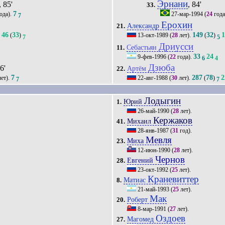
Эрнани
, 85'
, 84'
33.
7
ода).
27-мар-1994
(
24
года
7
Ерохин
Александр
21.
46
33
149
32
1
(
)
13-окт-1989
(
28
лет).
(
)
7
7
5
Дриусси
Себастьян
11.
33
24
9-фев-1996
(
22
года).
6
4
Дзюба
76'
Артём
22.
7
287
78
2
ет).
22-авг-1988
(
30
лет).
(
)
7
7
Лодыгин
Юрий
1.
26-май-1990
(
28
лет).
Кержаков
Михаил
41.
28-янв-1987
(
31
год).
Мевля
Миха
23.
12-июн-1990
(
28
лет).
Чернов
Евгений
28.
23-окт-1992
(
25
лет).
Краневиттер
Матиас
8.
21-май-1993
(
25
лет).
Мак
Роберт
20.
8-мар-1991
(
27
лет).
Оздоев
Магомед
27.