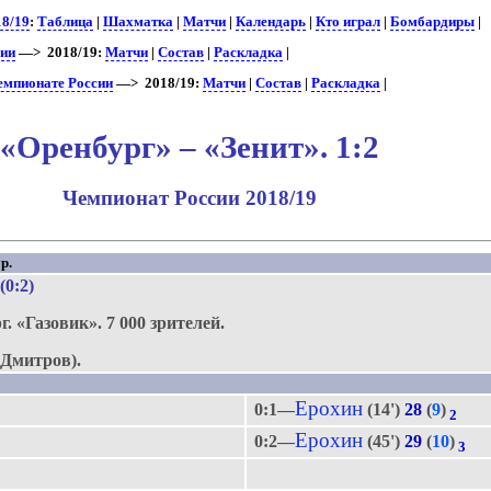
18/19
:
Таблица
|
Шахматка
|
Матчи
|
Календарь
|
Кто играл
|
Бомбардиры
|
сии
—> 2018/19:
Матчи
|
Состав
|
Раскладка
|
чемпионате России
—> 2018/19:
Матчи
|
Состав
|
Раскладка
|
«Оренбург» – «Зенит». 1:2
Чемпионат России 2018/19
р.
 (0:2)
г.
«Газовик».
7 000 зрителей.
Дмитров).
Ерохин
0:1—
(14')
28
(
9
)
2
Ерохин
0:2—
(45')
29
(
10
)
3