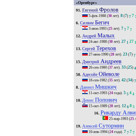
«Оренбург»
Фролов
Евгений
91.
8
7
7
5-фев-1988
(
30
лет).
(
)
7
Бегич
Силвие
6.
7
7
3-июн-1993
(
25
лет).
7
7
Малых
Андрей
12.
27
27
24-авг-1988
(
30
лет).
1
Терехов
Сергей
13.
23
7
27-июн-1990
(
28
лет).
(
)
7
Андреев
Дмитрий
15.
33
25
26-сен-1980
(
37
лет).
(
)
Ойеволе
Адесойе
58.
42
34
18-сен-1982
(
35
лет).
(
)
Мишкич
Даниел
8.
5
4
11-окт-1993
(
24
года).
5
4
Попович
Денис
10.
12
8
15-окт-1989
(
28
лет).
6
5
Рикарду Алв
16.
25-мар-1993
(
25
л
Сутормин
Алексей
19.
7
7
10-янв-1994
(
24
года).
7
7