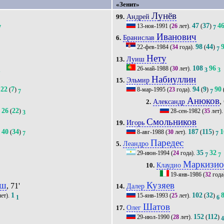
«Зенит»
Лунёв
Андрей
99.
47
37
4
13-ноя-1991
(
26
лет).
(
)
7
7
Иванович
Бранислав
6.
98
44
22-фев-1984
(
34
года).
(
)
7
Нету
Луиш
13.
108
96
26-май-1988
(
30
лет).
1
3
3
Набиуллин
Эльмир
15.
22
7
94
9
90
(
)
8-мар-1995
(
23
года).
(
)
7
7
Анюков
,
Александр
2.
26
22
(
)
28-сен-1982
(
35
лет)
4
3
Смольников
Игорь
19.
40
34
187
115
1
(
)
8-авг-1988
(
30
лет).
(
)
7
7
7
Паредес
Леандро
5.
35
32
29-июн-1994
(
24
года).
7
7
Маркизи
Клаудио
10.
19-янв-1986
(
32
года
иш
Кузяев
, 71'
Далер
14.
1
102
32
ет).
15-янв-1993
(
25
лет).
(
)
1
6
Шатов
Олег
17.
152
112
29-июл-1990
(
28
лет).
(
)