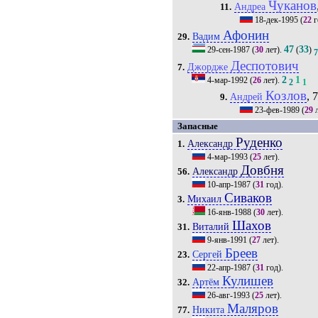
Чуканов
Андреа
11.
18-дек-1995
(
22
г
Афонин
Вадим
29.
47
33
29-сен-1987
(
30
лет).
(
)
Деспотович
Джордже
7.
2
1
4-мар-1992
(
26
лет).
2
1
Козлов
, 
Андрей
9.
23-фев-1989
(
29
л
Запасные
Руденко
Александр
1.
4-мар-1993
(
25
лет).
Довбня
Александр
56.
10-апр-1987
(
31
год).
Сиваков
Михаил
3.
16-янв-1988
(
30
лет).
Шахов
Виталий
31.
9-янв-1991
(
27
лет).
Бреев
Сергей
23.
22-апр-1987
(
31
год).
Кулишев
Артём
32.
26-авг-1993
(
25
лет).
Маляров
Никита
77.