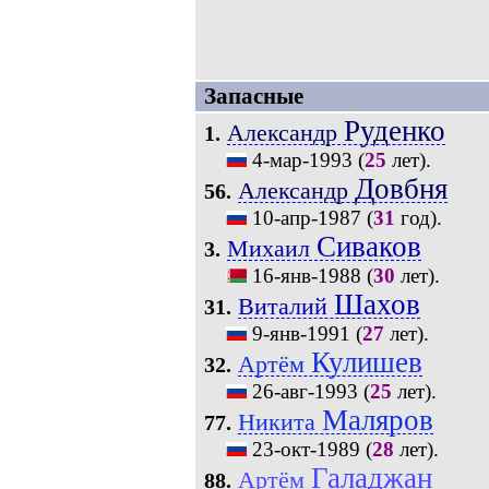
Запасные
Руденко
Александр
1.
4-мар-1993
(
25
лет).
Довбня
Александр
56.
10-апр-1987
(
31
год).
Сиваков
Михаил
3.
16-янв-1988
(
30
лет).
Шахов
Виталий
31.
9-янв-1991
(
27
лет).
Кулишев
Артём
32.
26-авг-1993
(
25
лет).
Маляров
Никита
77.
23-окт-1989
(
28
лет).
Галаджан
Артём
88.