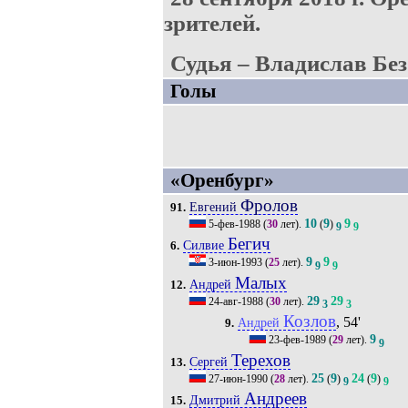
зрителей.
Судья – Владислав Без
Голы
«Оренбург»
Фролов
Евгений
91.
10
9
9
5-фев-1988
(
30
лет).
(
)
9
9
Бегич
Силвие
6.
9
9
3-июн-1993
(
25
лет).
9
9
Малых
Андрей
12.
29
29
24-авг-1988
(
30
лет).
3
3
Козлов
, 54'
Андрей
9.
9
23-фев-1989
(
29
лет).
9
Терехов
Сергей
13.
25
9
24
9
27-июн-1990
(
28
лет).
(
)
(
)
9
9
Андреев
Дмитрий
15.