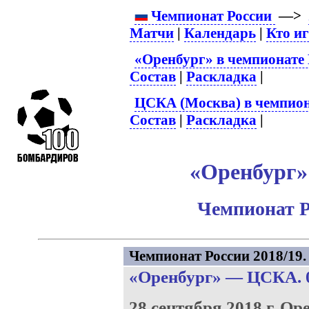
Чемпионат России
—>
Матчи
|
Календарь
|
Кто и
«Оренбург» в чемпионате 
Состав
|
Раскладка
|
ЦСКА (Москва) в чемпион
Состав
|
Раскладка
|
«Оренбург»
Чемпионат Р
Чемпионат России 2018/19. 
«Оренбург»
—
ЦСКА
.
28 сентября 2018 г.
Оре