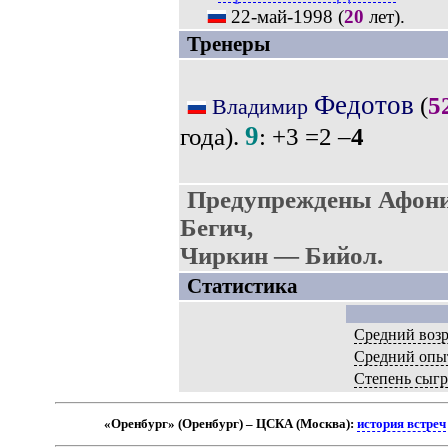
22-май-1998
(
20
лет).
Тренеры
Федотов
(
5
Владимир
9
года).
: +3 =2 –
4
Предупреждены Афонин
Бегич,
Чиркин — Бийол.
Статистика
Средний возр
Средний опы
Степень сыг
«Оренбург» (Оренбург) – ЦСКА (Москва):
история встреч