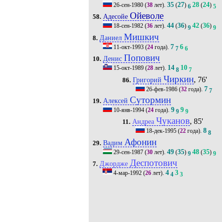
35
27
28
24
26-сен-1980
(
38
лет).
(
)
(
)
6
5
Ойеволе
Адесойе
58.
44
36
42
36
18-сен-1982
(
36
лет).
(
)
(
)
9
9
Мишкич
Даниел
8.
7
6
11-окт-1993
(
24
года).
7
6
Попович
Денис
10.
14
10
15-окт-1989
(
28
лет).
8
7
Чиркин
, 76'
Григорий
86.
7
26-фев-1986
(
32
года).
7
Сутормин
Алексей
19.
9
9
10-янв-1994
(
24
года).
9
9
Чуканов
, 85'
Андреа
11.
8
18-дек-1995
(
22
года).
8
Афонин
Вадим
29.
49
35
48
35
29-сен-1987
(
30
лет).
(
)
(
)
9
9
Деспотович
Джордже
7.
4
3
4-мар-1992
(
26
лет).
4
3