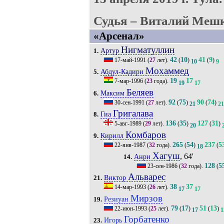
Судья – Виталий Мешк
«Арсенал»
Нигматуллин
Артур
1.
42
10
41
9
17-май-1991
(
27
лет).
(
)
(
)
10
9
Мохаммед
Абдул-Кадири
5.
19
17
7-мар-1996
(
23
года).
19
17
Беляев
Максим
6.
92
75
90
74
30-сен-1991
(
27
лет).
(
)
(
)
21
21
Григалава
Гиа
8.
136
35
127
31
5-авг-1989
(
29
лет).
(
)
(
)
20
Комбаров
Кирилл
9.
265
54
237
5
22-янв-1987
(
32
года).
(
)
(
18
Хагуш
, 64'
Анри
14.
128
5
23-сен-1986
(
32
года).
(
Альварес
Виктор
21.
38
37
14-мар-1993
(
26
лет).
17
17
Мирзов
Резиуан
19.
79
17
51
13
22-июн-1993
(
25
лет).
(
)
(
)
17
1
Горбатенко
Игорь
23.