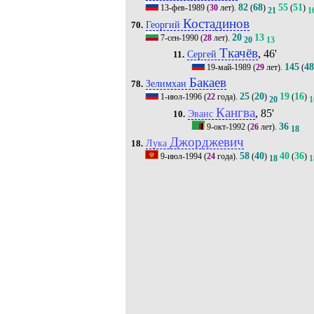
82
68
55
51
13-фев-1989
(
30
лет).
(
)
(
)
21
1
Костадинов
Георгий
70.
20
13
7-сен-1990
(
28
лет).
20
13
Ткачёв
, 46'
Сергей
11.
145
4
19-май-1989
(
29
лет).
(
Бакаев
Зелимхан
78.
25
20
19
16
1-июл-1996
(
22
года).
(
)
(
)
20
1
Кангва
, 85'
Эванс
10.
36
9-окт-1992
(
26
лет).
18
Джорджевич
Лука
18.
58
40
40
36
9-июл-1994
(
24
года).
(
)
(
)
18
1