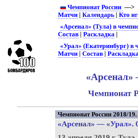
Чемпионат России
—>
Матчи
|
Календарь
|
Кто и
«Арсенал» (Тула) в чемпи
Состав
|
Раскладка
|
«Урал» (Екатеринбург) в 
Матчи
|
Состав
|
Раскладк
«Арсенал» –
Чемпионат Р
Чемпионат России 2018/19. 
«Арсенал»
—
«Урал»
. 
13 апреля 2019 г.
Тула