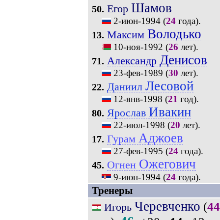
Шамов
Егор
50.
2-июн-1994
(
24
года).
Володько
Максим
13.
10-ноя-1992
(
26
лет).
Денисов
Александр
71.
23-фев-1989
(
30
лет).
Лесовой
Даниил
22.
12-янв-1998
(
21
год).
Ивакин
Ярослав
80.
22-июл-1998
(
20
лет).
Аджоев
Гурам
17.
27-фев-1995
(
24
года).
Ожегович
Огнен
45.
9-июн-1994
(
24
года).
Тренеры
Черевченко
(
44
Игорь