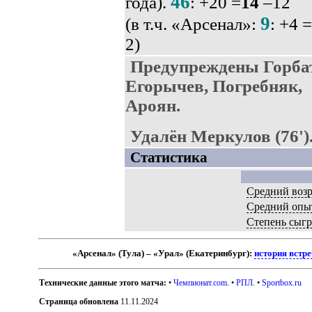
46
года).
: +20 =
14
–12
9
(в т.ч. «Арсенал»:
: +4 =
2)
Предупреждены Горбат
Егорычев, Погребняк,
Ароян.
Удалён Меркулов (76')
Статистика
Средний возр
Средний опы
Степень сыг
«Арсенал» (Тула) – «Урал» (Екатеринбург):
история встр
Технические данные этого матча:
•
Чемпионат.com
. •
РПЛ
. •
Sportbox.ru
Страница обновлена
11.11.2024