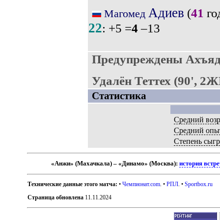
Адиев
(
41
год
Магомед
22
: +5 =
4
–13
Предупреждены Ахъядо
Удалён Теттех (90', 2Ж
Статистика
Средний возр
Средний опы
Степень сыг
«Анжи» (Махачкала) – «Динамо» (Москва):
история встр
Технические данные этого матча:
•
Чемпионат.com
. •
РПЛ
. •
Sportbox.ru
Страница обновлена
11.11.2024