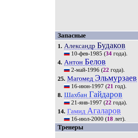
Запасные
Будаков
Александр
1.
10-фев-1985
(
34
года).
Белов
Антон
4.
2-май-1996
(
22
года).
Эльмурзаев
Магомед
25.
16-июн-1997
(
21
год).
Гайдаров
Шахбан
8.
21-янв-1997
(
22
года).
Агаларов
Гамид
14.
16-июл-2000
(
18
лет).
Тренеры