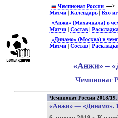
Чемпионат России
—>
Матчи
|
Календарь
|
Кто и
«Анжи» (Махачкала) в че
Матчи
|
Состав
|
Раскладк
«Динамо» (Москва) в чем
Матчи
|
Состав
|
Раскладк
«Анжи» – «
Чемпионат Р
Чемпионат России 2018/19. 
«Анжи»
—
«Динамо»
. 
6 апреля 2019 г.
Каспи