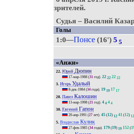
зрителей.
Судья – Василий Казар
Голы
Понсе
1:0—
(16')
5
5
«Анжи»
Дюпин
Юрий
22.
22
22
17-мар-1988
(
31
год).
22
22
Удалый
Игорь
3.
19
17
8-дек-1984
(
34
года).
19
17
Калошин
Павел
28.
4
4
13-мар-1998
(
21
год).
4
4
Гапон
Евгений
30.
45
12
41
12
20-апр-1991
(
27
лет).
(
)
(
)
12
1
Кулик
Владислав
5.
179
19
152
1
27-фев-1985
(
34
года).
(
)
(
19