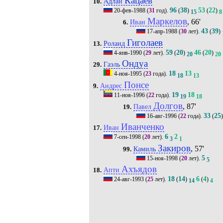
Кацаев
Адлан
10.
96
38
53
22
20-фев-1988
(
31
год).
(
)
(
)
15
8
Маркелов
, 66'
Иван
6.
43
39
17-апр-1988
(
30
лет).
(
)
Гиголаев
Роланд
13.
59
20
46
20
4-янв-1990
(
29
лет).
(
)
(
)
20
20
Ондуа
Гаэль
29.
18
13
4-ноя-1995
(
23
года).
18
13
Понсе
Андрес
9.
19
18
11-ноя-1996
(
22
года).
19
18
Долгов
, 87'
Павел
19.
33
25
16-авг-1996
(
22
года).
(
Иванченко
Иван
17.
6
2
7-сен-1998
(
20
лет).
3
1
Закиров
, 57'
Камиль
99.
5
15-ноя-1998
(
20
лет).
5
Ахъядов
Апти
18.
18
14
6
4
24-авг-1993
(
25
лет).
(
)
(
)
14
4