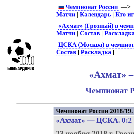
Чемпионат России
—>
Матчи
|
Календарь
|
Кто и
«Ахмат» (Грозный) в чемп
Матчи
|
Состав
|
Раскладк
ЦСКА (Москва) в чемпион
Состав
|
Раскладка
|
«Ахмат» –
Чемпионат Р
Чемпионат России 2018/19. 
«Ахмат»
—
ЦСКА
. 0:2
23 ноября 2018 г.
Гроз