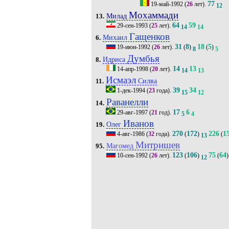
77
19-май-1992
(
26
лет).
12
Мохаммади
Милад
13.
64
59
29-сен-1993
(
25
лет).
14
14
Гащенков
Михаил
6.
31
8
18
5
19-июн-1992
(
26
лет).
(
)
(
)
8
5
Думбья
Идриса
8.
14
13
14-апр-1998
(
20
лет).
14
13
Исмаэл
Силва
11.
39
34
1-дек-1994
(
23
года).
15
12
Раванелли
14.
17
6
29-авг-1997
(
21
год).
5
4
Иванов
Олег
19.
270
172
226
1
4-авг-1986
(
32
года).
(
)
(
13
Митришев
Магомед
95.
123
106
75
64
10-сен-1992
(
26
лет).
(
)
(
)
12