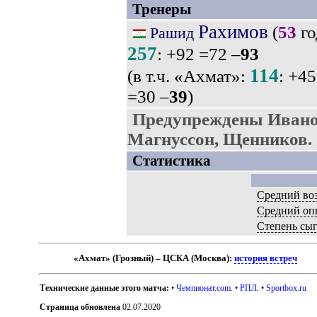
Тренеры
Рахимов
(
53
го
Рашид
257
: +92 =72 –
93
114
(в т.ч. «Ахмат»:
: +45
=30 –
39
)
Предупреждены Ивано
Магнуссон, Щенников.
Статистика
Средний воз
Средний оп
Степень сы
«Ахмат» (Грозный) – ЦСКА (Москва):
история встреч
Технические данные этого матча:
•
Чемпионат.com
. •
РПЛ
. •
Sportbox.ru
Страница обновлена
02.07.2020