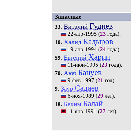
Запасные
Гудиев
Виталий
33.
22-апр-1995
(
23
года).
Кадыров
Халид
10.
19-апр-1994
(
24
года).
Харин
Евгений
59.
11-июн-1995
(
23
года).
Бацуев
Аюб
70.
9-фев-1997
(
21
год).
Садаев
Заур
9.
6-ноя-1989
(
29
лет).
Балай
Беким
18.
11-янв-1991
(
27
лет).