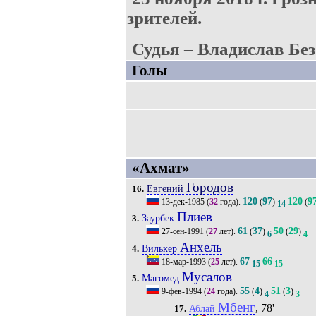
зрителей.
Судья – Владислав Без
Голы
«Ахмат»
Городов
Евгений
16.
120
97
120
9
13-дек-1985
(
32
года).
(
)
(
14
Плиев
Заурбек
3.
61
37
50
29
27-сен-1991
(
27
лет).
(
)
(
)
6
4
Анхель
Вилькер
4.
67
66
18-мар-1993
(
25
лет).
15
15
Мусалов
Магомед
5.
55
4
51
3
9-фев-1994
(
24
года).
(
)
(
)
4
3
Мбенг
, 78'
Аблай
17.