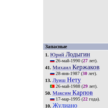
Запасные
Лодыгин
Юрий
1.
26-май-1990
(
27
лет).
Кержаков
Михаил
41.
28-янв-1987
(
30
лет).
Нету
Луиш
13.
26-май-1988
(
29
лет).
Карпов
Максим
50.
17-мар-1995
(
22
года).
Жулиано
10.