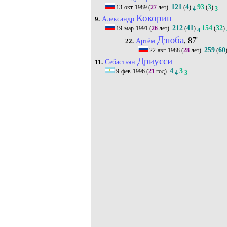
121
4
93
3
13-окт-1989
(
27
лет).
(
)
(
)
4
3
Кокорин
Александр
9.
212
41
154
32
19-мар-1991
(
26
лет).
(
)
(
)
4
Дзюба
, 87'
Артём
22.
259
60
22-авг-1988
(
28
лет).
(
Дриусси
Себастьян
11.
4
3
9-фев-1996
(
21
год).
4
3