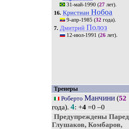
31-май-1990
(
27
лет).
Нобоа
Кристиан
16.
9-апр-1985
(
32
года).
Полоз
Дмитрий
7.
12-июл-1991
(
26
лет).
Тренеры
Манчини
(
52
Роберто
4
года).
: +
4
=0 –0
Предупреждены Пареде
Глушаков, Комбаров,