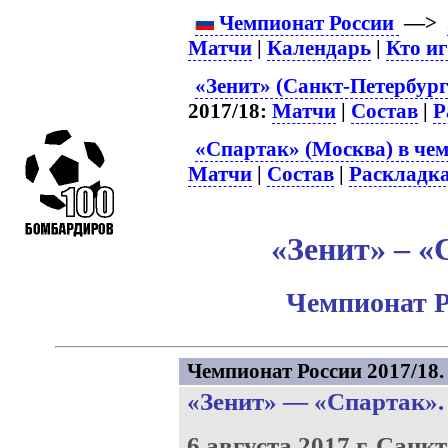
Чемпионат России
—>
Матчи
|
Календарь
|
Кто и
«Зенит» (Санкт-Петербург
2017/18:
Матчи
|
Состав
|
Р
«Спартак» (Москва) в чем
Матчи
|
Состав
|
Раскладк
«Зенит» – «
Чемпионат Р
Чемпионат России 2017/18. 
«Зенит»
—
«Спартак»
.
6 августа 2017 г.
Санкт