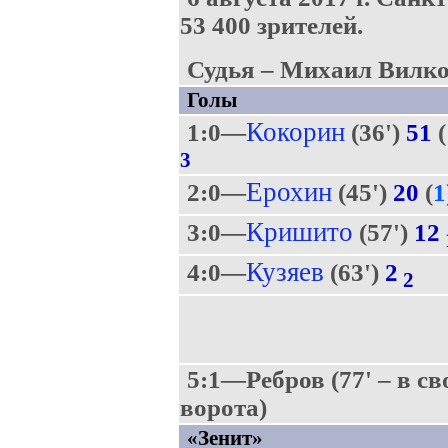
53 400 зрителей.
Судья – Михаил Вилко
Голы
Кокорин
1:0—
(36')
51
(
3
Ерохин
2:0—
(45')
20
(
1
Кришито
3:0—
(57')
12
Кузяев
4:0—
(63')
2
2
5:1—Ребров (77' – в св
ворота)
«Зенит»