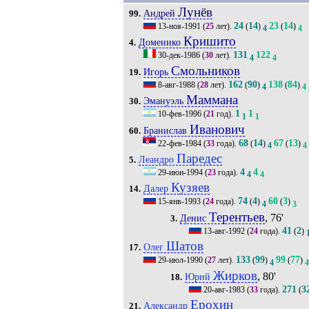
Лунёв
Андрей
99.
24
14
23
14
13-ноя-1991
(
25
лет).
(
)
(
)
4
4
Кришито
Доменико
4.
131
122
30-дек-1986
(
30
лет).
4
4
Смольников
Игорь
19.
162
90
138
84
8-авг-1988
(
28
лет).
(
)
(
)
4
4
Маммана
Эмануэль
30.
1
1
10-фев-1996
(
21
год).
1
1
Иванович
Бранислав
60.
68
14
67
13
22-фев-1984
(
33
года).
(
)
(
)
4
4
Паредес
Леандро
5.
4
4
29-июн-1994
(
23
года).
4
4
Кузяев
Далер
14.
74
4
60
3
15-янв-1993
(
24
года).
(
)
(
)
4
3
Терентьев
, 76'
Денис
3.
41
2
13-авг-1992
(
24
года).
(
)
Шатов
Олег
17.
133
99
99
77
29-июл-1990
(
27
лет).
(
)
(
)
4
4
Жирков
, 80'
Юрий
18.
271
3
20-авг-1983
(
33
года).
(
Ерохин
Александр
21.