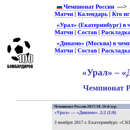
Чемпионат России
—>
Матчи
|
Календарь
|
Кто и
«Урал» (Екатеринбург) в 
Матчи
|
Состав
|
Раскладк
«Динамо» (Москва) в чем
Матчи
|
Состав
|
Раскладк
«Урал» – «
Чемпионат Р
Чемпионат России 2017/18. 16-й тур.
«Урал»
—
«Динамо»
. 2:2 (1:0)
3 ноября 2017 г.
Екатеринбург.
«СКБ