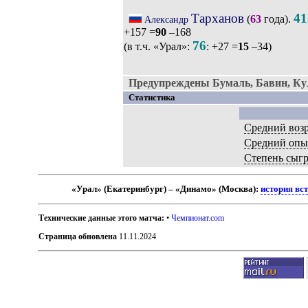
Тарханов
41
(
63
года).
Александр
+157 =
90
–168
76
(в т.ч. «Урал»:
: +27 =
15
–34)
Предупреждены Бумаль, Бавин, Ку
Статистика
Средний возр
Средний опы
Степень сыг
«Урал» (Екатеринбург) – «Динамо» (Москва):
история вс
Технические данные этого матча:
•
Чемпионат.com
Страница обновлена
11.11.2024