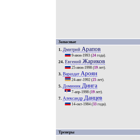
Запасные
Арапов
Дмитрий
1.
9-июн-1993
(
24
года).
Жариков
Евгений
24.
25-июн-1998
(
19
лет).
Ароян
Вараздат
3.
24-авг-1992
(
25
лет).
Динга
Доминик
5.
7-апр-1998
(
19
лет).
Данцев
Александр
7.
14-окт-1984
(
33
года).
Тренеры