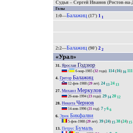
Судья – Сергей Иванов (Ростов-на-
Голы
Балажиц
1:0—
(17')
1
1
Балажиц
2:2—
(90')
2
2
«Урал»
Годзюр
Ярослав
31.
114
16
111
/
6-мар-1985
(
32
года).
(
)
16
Балажиц
Грегор
4.
24
24
12-фев-1988
(
29
лет).
13
13
Меркулов
Михаил
27.
29
20
26-янв-1994
(
23
года).
14
12
Чернов
Никита
28.
7
6
14-янв-1996
(
21
год).
7
6
Бикфалви
Эрик
6.
39
24
38
24
5-фев-1988
(
29
лет).
(
)
(
)
15
15
Бумаль
Петрус
13.