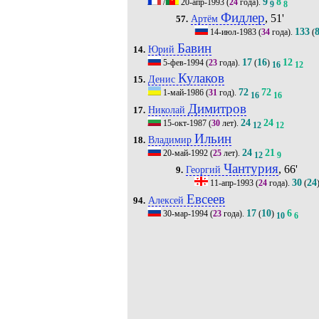
9
8
/
20-апр-1993
(
24
года).
9
8
Фидлер
, 51'
Артём
57.
133
14-июл-1983
(
34
года).
(
Бавин
Юрий
14.
17
16
12
5-фев-1994
(
23
года).
(
)
16
12
Кулаков
Денис
15.
72
72
1-май-1986
(
31
год).
16
16
Димитров
Николай
17.
24
24
15-окт-1987
(
30
лет).
12
12
Ильин
Владимир
18.
24
21
20-май-1992
(
25
лет).
12
9
Чантурия
, 66'
Георгий
9.
30
24
11-апр-1993
(
24
года).
(
Евсеев
Алексей
94.
17
10
6
30-мар-1994
(
23
года).
(
)
10
6