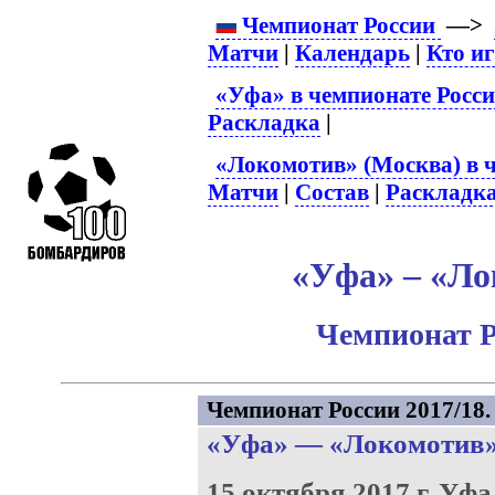
Чемпионат России
—>
Матчи
|
Календарь
|
Кто и
«Уфа» в чемпионате Росс
Раскладка
|
«Локомотив» (Москва) в 
Матчи
|
Состав
|
Раскладк
«Уфа» – «Ло
Чемпионат Р
Чемпионат России 2017/18. 
«Уфа»
—
«Локомотив
15 октября 2017 г.
Уфа