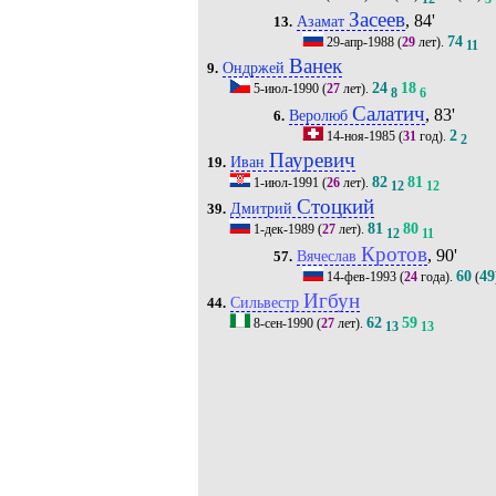
Засеев
, 84'
Азамат
13.
74
29-апр-1988
(
29
лет).
11
Ванек
Ондржей
9.
24
18
5-июл-1990
(
27
лет).
8
6
Салатич
, 83'
Веролюб
6.
2
14-ноя-1985
(
31
год).
2
Пауревич
Иван
19.
82
81
1-июл-1991
(
26
лет).
12
12
Стоцкий
Дмитрий
39.
81
80
1-дек-1989
(
27
лет).
12
11
Кротов
, 90'
Вячеслав
57.
60
49
14-фев-1993
(
24
года).
(
Игбун
Сильвестр
44.
62
59
8-сен-1990
(
27
лет).
13
13