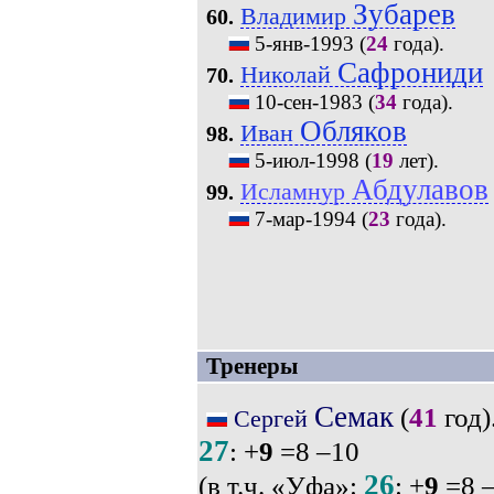
Зубарев
Владимир
60.
5-янв-1993
(
24
года).
Сафрониди
Николай
70.
10-сен-1983
(
34
года).
Обляков
Иван
98.
5-июл-1998
(
19
лет).
Абдулавов
Исламнур
99.
7-мар-1994
(
23
года).
Тренеры
Семак
(
41
год)
Сергей
27
: +
9
=8 –10
26
(в т.ч. «Уфа»:
: +
9
=8 –