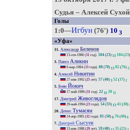
Судья – Алексей Сухой
Голы
Игбун
1:0—
(76')
10
3
«Уфа»
Беленов
Александр
31.
184
23
184
23
13-сен-1986
(
31
год).
(
)
(
)
13
Аликин
Павел
3.
88
78
82
76
6-мар-1984
(
33
года).
(
)
(
)
13
1
Никитин
Алексей
4.
57
40
52
37
27-янв-1992
(
25
лет).
(
)
(
)
3
2
Йокич
Боян
5.
22
20
17-май-1986
(
31
год).
11
11
Живоглядов
Дмитрий
17.
54
33
41
30
29-май-1994
(
23
года).
(
)
(
)
13
Тумасян
Денис
20.
81
50
76
48
24-апр-1985
(
32
года).
(
)
(
)
6
6
Сысуев
Дмитрий
7.
59
40
31
21
13-янв-1988
(
29
лет).
(
)
(
)
12
3