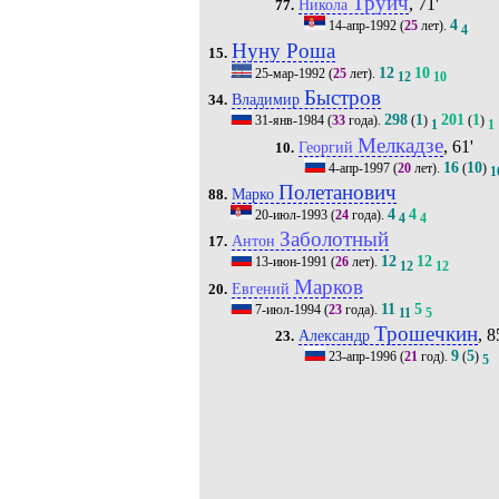
Труич
, 71'
Никола
77.
4
14-апр-1992
(
25
лет).
4
Нуну Роша
15.
12
10
25-мар-1992
(
25
лет).
12
10
Быстров
Владимир
34.
298
1
201
1
31-янв-1984
(
33
года).
(
)
(
)
1
1
Мелкадзе
, 61'
Георгий
10.
16
10
4-апр-1997
(
20
лет).
(
)
1
Полетанович
Марко
88.
4
4
20-июл-1993
(
24
года).
4
4
Заболотный
Антон
17.
12
12
13-июн-1991
(
26
лет).
12
12
Марков
Евгений
20.
11
5
7-июл-1994
(
23
года).
11
5
Трошечкин
, 8
Александр
23.
9
5
23-апр-1996
(
21
год).
(
)
5