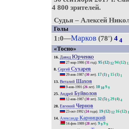
4 800 зрителей.
Судья – Алексей Никол
Голы
Марков
1:0—
(78')
4
4
«Тосно»
Юрченко
Давид
16.
95
12
94
12
27-мар-1986
(
31
год).
(
)
(
)
12
1
Сухарев
Сергей
8.
17
1
15
1
29-янв-1987
(
30
лет).
(
)
(
)
1
1
Шахов
Виталий
13.
10
9
9-янв-1991
(
26
лет).
10
9
Буйволов
Андрей
25.
32
5
29
4
12-янв-1987
(
30
лет).
(
)
(
)
5
4
Чернов
Евгений
28.
19
12
16
12
23-окт-1992
(
24
года).
(
)
(
)
12
Карницкий
Александр
14.
9
9
14-фев-1989
(
28
лет).
9
9