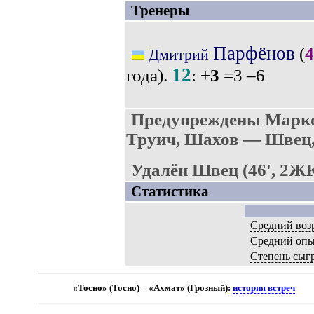
Тренеры
Парфёнов
(
4
Дмитрий
12
года).
: +
3
=3 –6
Предупреждены Марко
Труич, Шахов — Швец,
Удалён Швец (46', 2ЖК
Статистика
Средний воз
Средний оп
Степень сыг
«Тосно» (Тосно) – «Ахмат» (Грозный):
история встреч