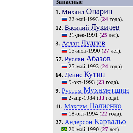
Запасные
Опарин
Михаил
1.
22-май-1993
(
24
года).
Лукичев
Василий
12.
31-дек-1991
(
25
лет).
Дудиев
Аслан
3.
15-июн-1990
(
27
лет).
Абазов
Руслан
57.
25-май-1993
(
24
года).
Кутин
Денис
64.
5-окт-1993
(
23
года).
Мухаметшин
Рустем
9.
2-апр-1984
(
33
года).
Палиенко
Максим
11.
18-окт-1994
(
22
года).
Карвальо
Андерсон
27.
20-май-1990
(
27
лет).