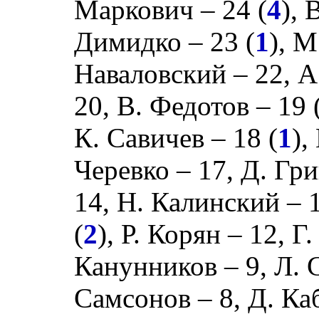
Маркович
– 24 (
4
),
Димидко
– 23 (
1
),
М
Наваловский
– 22,
А
20,
В. Федотов
– 19 
К. Савичев
– 18 (
1
),
Черевко
– 17,
Д. Гр
14,
Н. Калинский
– 1
(
2
),
Р. Корян
– 12,
Г.
Канунников
– 9,
Л. 
Самсонов
– 8,
Д. Ка