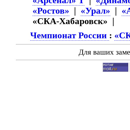
«Арсенал» Т
|
«Динам
«Ростов»
|
«Урал»
|
«
«СКА-Хабаровск» |
Чемпионат России
:
«СК
Для ваших зам