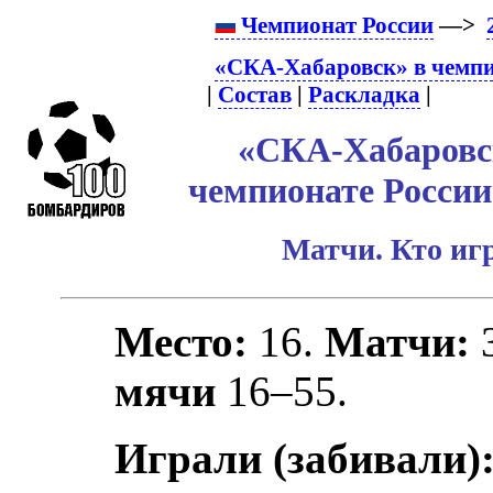
Чемпионат России
—>
«СКА-Хабаровск» в чемпи
|
Состав
|
Раскладка
|
«СКА-Хабаровск
чемпионате России
Матчи. Кто игр
Место:
16.
Матчи:
мячи
16–55.
Играли (забивали)