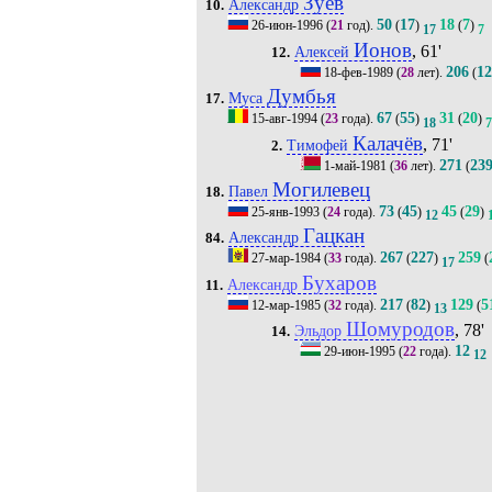
Зуев
Александр
10.
50
17
18
7
26-июн-1996
(
21
год).
(
)
(
)
17
7
Ионов
, 61'
Алексей
12.
206
1
18-фев-1989
(
28
лет).
(
Думбья
Муса
17.
67
55
31
20
15-авг-1994
(
23
года).
(
)
(
)
18
7
Калачёв
, 71'
Тимофей
2.
271
23
1-май-1981
(
36
лет).
(
Могилевец
Павел
18.
73
45
45
29
25-янв-1993
(
24
года).
(
)
(
)
12
Гацкан
Александр
84.
267
227
259
27-мар-1984
(
33
года).
(
)
(
17
Бухаров
Александр
11.
217
82
129
5
12-мар-1985
(
32
года).
(
)
(
13
Шомуродов
, 78'
Эльдор
14.
12
29-июн-1995
(
22
года).
12