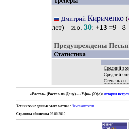
Тренеры
Кириченко
(
Дмитрий
30
лет) – и.о.
: +
13
=9 –8
Предупреждены Песьяк
Статистика
Средний воз
Средний оп
Степень сыг
«Ростов» (Ростов-на-Дону) – «Уфа» (Уфа):
история встре
Технические данные этого матча:
•
Чемпионат.com
Страница обновлена
02.06.2019