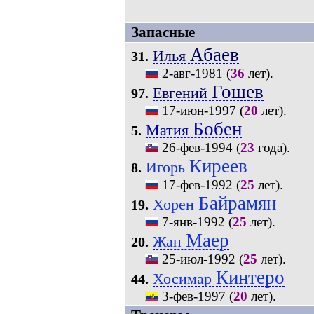
Запасные
Абаев
Илья
31.
2-авг-1981
(
36
лет).
Гошев
Евгений
97.
17-июн-1997
(
20
лет).
Бобен
Матия
5.
26-фев-1994
(
23
года).
Киреев
Игорь
8.
17-фев-1992
(
25
лет).
Байрамян
Хорен
19.
7-янв-1992
(
25
лет).
Маер
Жан
20.
25-июл-1992
(
25
лет).
Кинтеро
Хосимар
44.
3-фев-1997
(
20
лет).