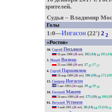
зрителей.
Судья – Владимир Мос
Голы
Ингасон
1:0—
(22')
2
2
«Ростов»
Песьяков
Сергей
30.
102
14
101
14
16-дек-1988
(
28
лет).
(
)
(
)
14
Вилюш
Мацей
3.
17
17
25-сен-1988
(
29
лет).
17
17
Паршивлюк
Сергей
4.
186
19
172
18
18-мар-1989
(
28
лет).
(
)
(
19
Ингасон
Сверрир
15.
19
19
5-авг-1993
(
24
года).
19
19
Макеев
Евгений
16.
175
10
160
10
24-июл-1989
(
28
лет).
(
)
(
10
Устинов
Виталий
91.
30
14
23
14
3-май-1991
(
26
лет).
(
)
(
)
14
14